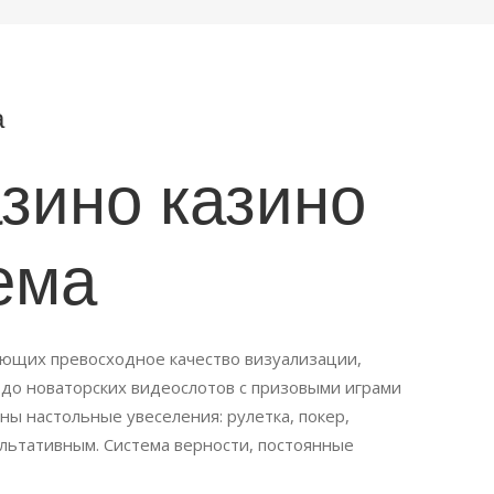
а
зино казино
ема
яющих превосходное качество визуализации,
 до новаторских видеослотов с призовыми играми
ы настольные увеселения: рулетка, покер,
льтативным. Система верности, постоянные