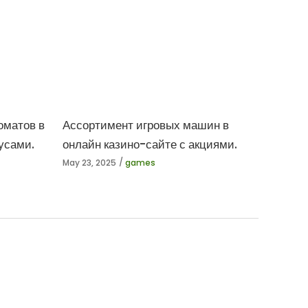
оматов в
Ассортимент игровых машин в
усами.
онлайн казино-сайте с акциями.
May 23, 2025
games