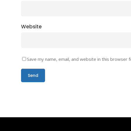
Website
Save my name, email, and website in this browser f