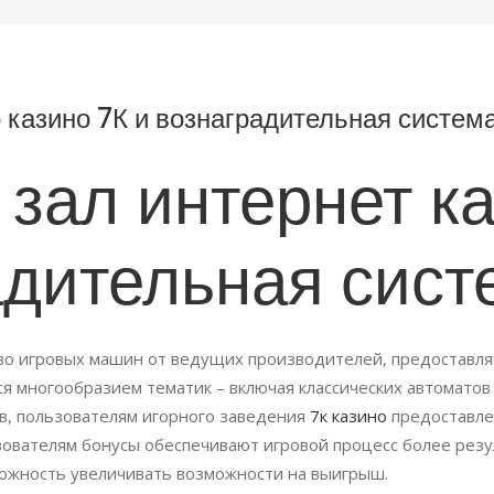
 казино 7К и вознаградительная систем
зал интернет ка
адительная сист
во игровых машин от ведущих производителей, предоставл
я многообразием тематик – включая классических автоматов
в, пользователям игорного заведения
7к казино
предоставлен
ователям бонусы обеспечивают игровой процесс более резу
можность увеличивать возможности на выигрыш.