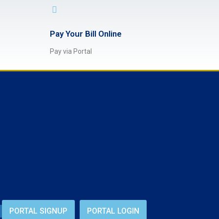
Pay Your Bill Online
Pay via Portal
PORTAL SIGNUP
PORTAL LOGIN