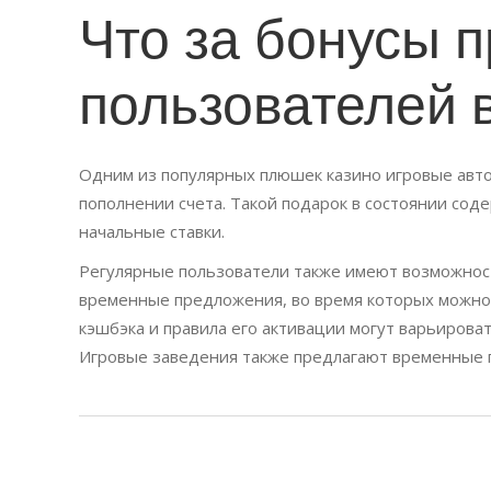
Что за бонусы 
пользователей 
Одним из популярных плюшек казино игровые авто
пополнении счета. Такой подарок в состоянии соде
начальные ставки.
Регулярные пользователи также имеют возможност
временные предложения, во время которых можно 
кэшбэка и правила его активации могут варьирова
Игровые заведения также предлагают временные 