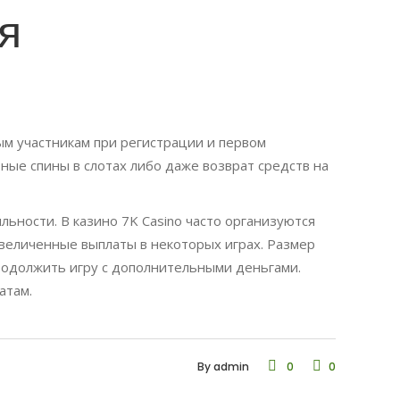
я
ым участникам при регистрации и первом
тные спины в слотах либо даже возврат средств на
ьности. В казино 7K Casino часто организуются
величенные выплаты в некоторых играх. Размер
продолжить игру с дополнительными деньгами.
атам.
By
admin
0
0