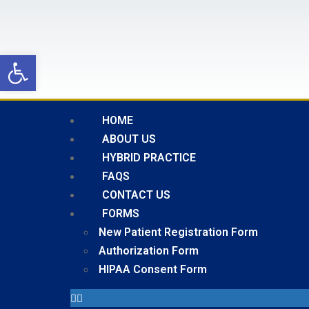
Open toolbar
HOME
ABOUT US
HYBRID PRACTICE
FAQS
CONTACT US
FORMS
New Patient Registration Form
Authorization Form
HIPAA Consent Form