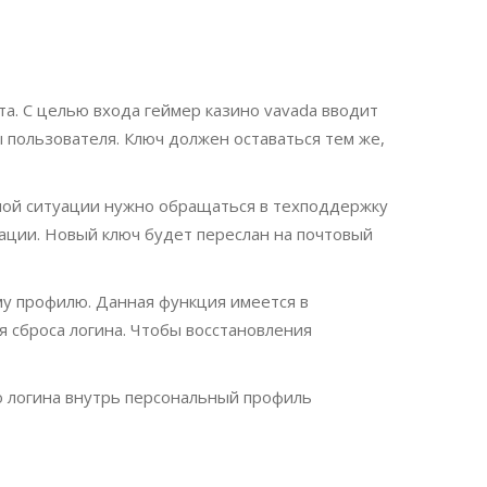
а. С целью входа геймер казино vavada вводит
 пользователя. Ключ должен оставаться тем же,
чной ситуации нужно обращаться в техподдержку
ции. Новый ключ будет переслан на почтовый
у профилю. Данная функция имеется в
я сброса логина. Чтобы восстановления
о логина внутрь персональный профиль