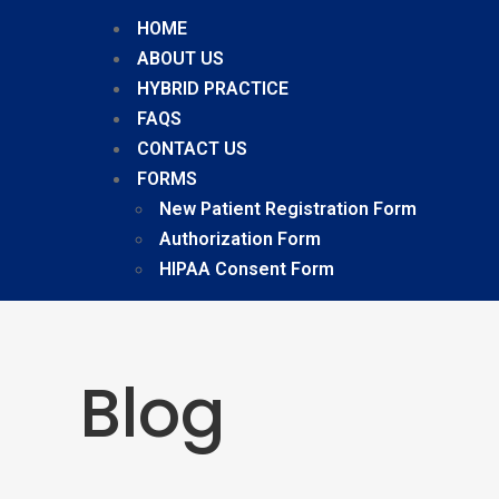
HOME
ABOUT US
HYBRID PRACTICE
FAQS
CONTACT US
FORMS
New Patient Registration Form
Authorization Form
HIPAA Consent Form
Blog