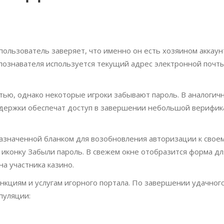
льзователь заверяет, что именно он есть хозяином аккаунт
опознавателя используется текущий адрес электронной почты
тью, однако некоторые игроки забывают пароль. В аналоги
держки обеспечат доступ в завершении небольшой верифика
значенной бланком для возобновления авторизации к своем
иконку Забыли пароль. В свежем окне отобразится форма дл
а участника казино.
нкциям и услугам игорного портала. По завершении удачног
пуляции: