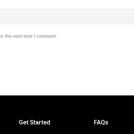
or the next time I comment.
Get Started
FAQs