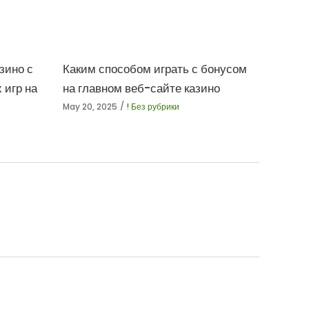
зино с
Каким способом играть с бонусом
 игр на
на главном веб-сайте казино
May 20, 2025
! Без рубрики