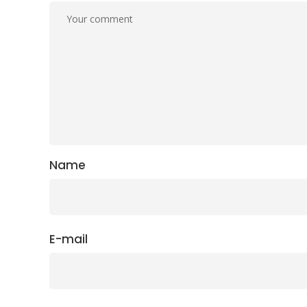
Name
E-mail