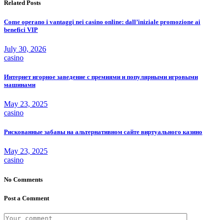
Related Posts
Come operano i vantaggi nei casino online: dall’iniziale promozione ai
benefici VIP
July 30, 2026
casino
Интернет игорное заведение с премиями и популярными игровыми
машинами
May 23, 2025
casino
Рискованные забавы на альтернативном сайте виртуального казино
May 23, 2025
casino
No Comments
Post a Comment