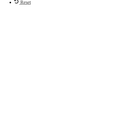
Reset