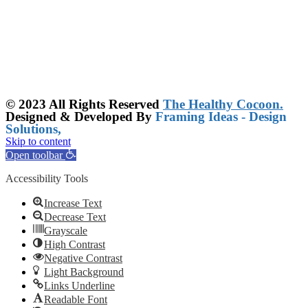
© 2023 All Rights Reserved
The Healthy Cocoon.
Designed & Developed By
Framing Ideas - Design
Solutions,
Skip to content
Open toolbar
Accessibility Tools
Increase Text
Decrease Text
Grayscale
High Contrast
Negative Contrast
Light Background
Links Underline
Readable Font