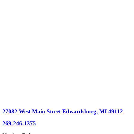
27082 West Main Street Edwardsburg, MI 49112
269-246-1375