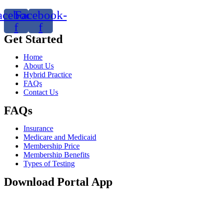
acebook-
Facebook-
f
f
Get Started
Home
About Us
Hybrid Practice
FAQs
Contact Us
FAQs
Insurance
Medicare and Medicaid
Membership Price
Membership Benefits
Types of Testing
Download Portal App