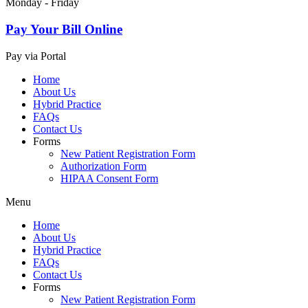
Monday - Friday
Pay Your Bill Online
Pay via Portal
Home
About Us
Hybrid Practice
FAQs
Contact Us
Forms
New Patient Registration Form
Authorization Form
HIPAA Consent Form
Menu
Home
About Us
Hybrid Practice
FAQs
Contact Us
Forms
New Patient Registration Form