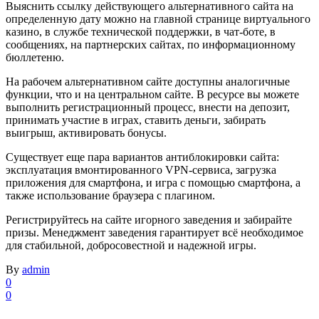
Выяснить ссылку действующего альтернативного сайта на
определенную дату можно на главной странице виртуального
казино, в службе технической поддержки, в чат-боте, в
сообщениях, на партнерских сайтах, по информационному
бюллетеню.
На рабочем альтернативном сайте доступны аналогичные
функции, что и на центральном сайте. В ресурсе вы можете
выполнить регистрационный процесс, внести на депозит,
принимать участие в играх, ставить деньги, забирать
выигрыш, активировать бонусы.
Существует еще пара вариантов антиблокировки сайта:
эксплуатация вмонтированного VPN-сервиса, загрузка
приложения для смартфона, и игра с помощью смартфона, а
также использование браузера с плагином.
Регистрируйтесь на сайте игорного заведения и забирайте
призы. Менеджмент заведения гарантирует всё необходимое
для стабильной, добросовестной и надежной игры.
By
admin
0
0