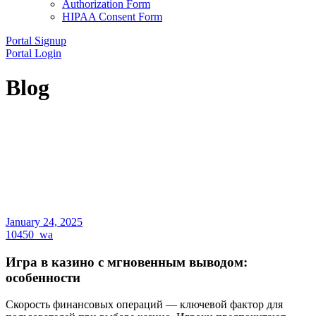
Authorization Form
HIPAA Consent Form
Portal Signup
Portal Login
Blog
January 24, 2025
10450_wa
Игра в казино с мгновенным выводом:
особенности
Скорость финансовых операций — ключевой фактор для