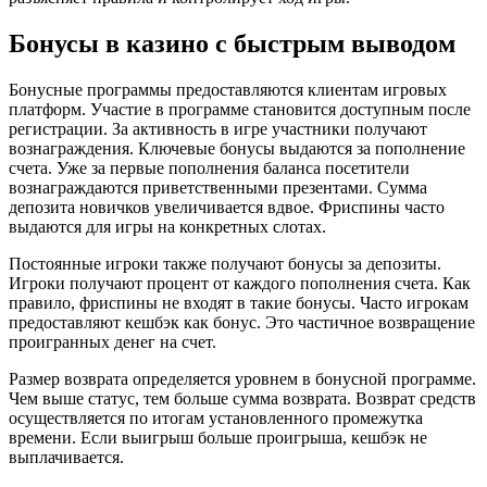
Бонусы в казино с быстрым выводом
Бонусные программы предоставляются клиентам игровых
платформ. Участие в программе становится доступным после
регистрации. За активность в игре участники получают
вознаграждения. Ключевые бонусы выдаются за пополнение
счета. Уже за первые пополнения баланса посетители
вознаграждаются приветственными презентами. Сумма
депозита новичков увеличивается вдвое. Фриспины часто
выдаются для игры на конкретных слотах.
Постоянные игроки также получают бонусы за депозиты.
Игроки получают процент от каждого пополнения счета. Как
правило, фриспины не входят в такие бонусы. Часто игрокам
предоставляют кешбэк как бонус. Это частичное возвращение
проигранных денег на счет.
Размер возврата определяется уровнем в бонусной программе.
Чем выше статус, тем больше сумма возврата. Возврат средств
осуществляется по итогам установленного промежутка
времени. Если выигрыш больше проигрыша, кешбэк не
выплачивается.