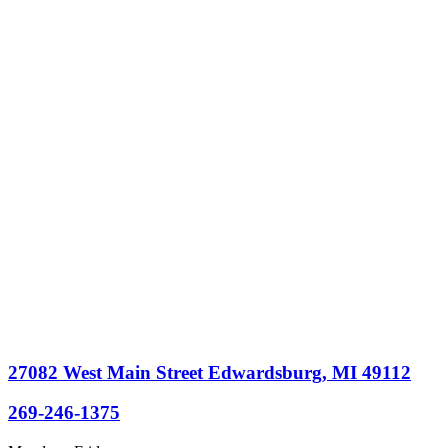
27082 West Main Street Edwardsburg, MI 49112
269-246-1375