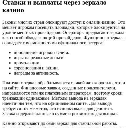
Ставки и выплаты через зеркало
казино
Законы многих стран блокируют доступ к онлайн-казино. Это
мешает игрокам посещать площадки, которые блокируются на
уровне местных провайдеров. Операторы предлагают зеркала
как способ обхода санкций провайдеров. Функционал зеркала
совпадает с возможностями официального ресурса:
пополнение игрового счета.
игры на реальные деньги.
промо-акции.
соревнования и акции.
награды за активность.
Платежи с зеркал обрабатываются с такой же скоростью, что и
на сайте. Финансовые заявки, созданные пользователями,
направляются тем же платежным операторам, поэтому сроки
транзакций одинаковые. Методы вывода на зеркалах
идентичны тем, что на официальном сайте. Для вывода
требуется тот же метод, что использовался для депозита.
Заявка содержит данные о сумме и реквизитах для выплат.
Казино открывают до семи зеркал для стабильной работы.