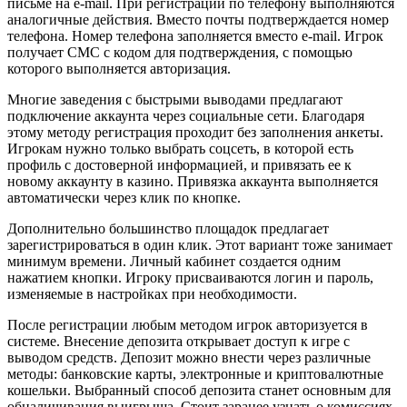
письме на e-mail. При регистрации по телефону выполняются
аналогичные действия. Вместо почты подтверждается номер
телефона. Номер телефона заполняется вместо e-mail. Игрок
получает СМС с кодом для подтверждения, с помощью
которого выполняется авторизация.
Многие заведения с быстрыми выводами предлагают
подключение аккаунта через социальные сети. Благодаря
этому методу регистрация проходит без заполнения анкеты.
Игрокам нужно только выбрать соцсеть, в которой есть
профиль с достоверной информацией, и привязать ее к
новому аккаунту в казино. Привязка аккаунта выполняется
автоматически через клик по кнопке.
Дополнительно большинство площадок предлагает
зарегистрироваться в один клик. Этот вариант тоже занимает
минимум времени. Личный кабинет создается одним
нажатием кнопки. Игроку присваиваются логин и пароль,
изменяемые в настройках при необходимости.
После регистрации любым методом игрок авторизуется в
системе. Внесение депозита открывает доступ к игре с
выводом средств. Депозит можно внести через различные
методы: банковские карты, электронные и криптовалютные
кошельки. Выбранный способ депозита станет основным для
обналичивания выигрыша. Стоит заранее узнать о комиссиях