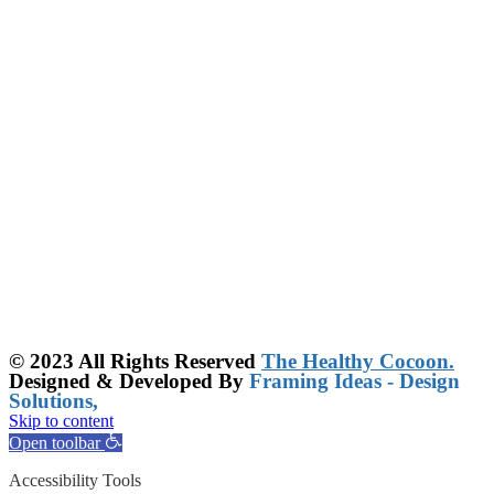
© 2023 All Rights Reserved
The Healthy Cocoon.
Designed & Developed By
Framing Ideas - Design
Solutions,
Skip to content
Open toolbar
Accessibility Tools