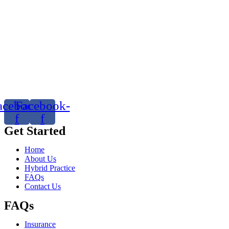
acebook-
Facebook-
f
f
Get Started
Home
About Us
Hybrid Practice
FAQs
Contact Us
FAQs
Insurance