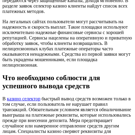
передаются через защищенные каналы, доходя мгновенно. В
разделе заявок селектор казино клиенты найдут список всех
платежных методов.
На легальных сайтах пользователи могут рассчитывать на
надежность и скорость выплат. Такие площадки используют
исключительно надежные финансовые сервисы с хорошей
репутацией. Сервисы нацелены на оперативную и приватную
обработку заявок, чтобы клиенты возвращались. В
нелицензионных клубах платежные операторы часто
оказываются ненадежными. Средства из первой заявки могут
быть украдены мошенниками, если площадка
нелицензионная.
Что необходимо соблюсти для
успешного вывода средств
В
казино селектор
быстрый вывод средств возможен только в
том случае, если пользователь не нарушает правил
транзакций. Обязательным условием является обналичивание
выигрыша на платежные реквизиты, которые использовались
прежде при внесении депозита. Мера предотвращает
случайное или намеренное отправление средств другим
лицам. Специалисты казино сверяют реквизиты для