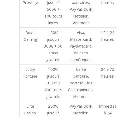
Prestige
jusqu’à
bancaires,
heures
500€ +
PayPal, Skrill,
100 tours
Neteller,
libres
virement
Royal
150%
Visa,
12 à 24
Gaming
jusqu’à
Mastercard,
heures
300€ + 50
Paysafecard,
spins
devises
gratuits
numériques
Lucky
100%
Carte
24 à 72
Fortune
jusqu’à
bancaire,
heures
1000€ +
portefeuilles
200 tours
électroniques,
gratuits
virement
Elite
250%
PayPal, Skrill,
Immédiat
Casino
jusqu’à
Neteller,
à 24