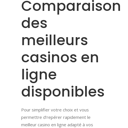
Comparaison
des
meilleurs
casinos en
ligne
disponibles
Pour simplifier votre choix et vous
permettre d’repérer rapidement le
meilleur casino en ligne adapté à vos