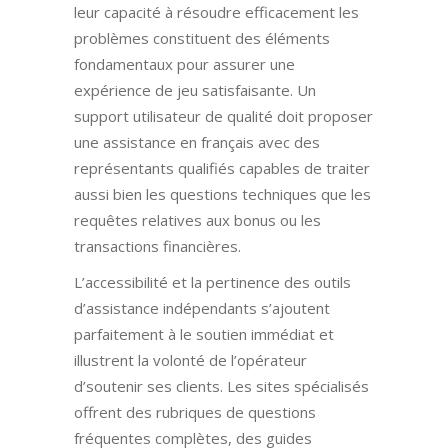
leur capacité à résoudre efficacement les
problèmes constituent des éléments
fondamentaux pour assurer une
expérience de jeu satisfaisante. Un
support utilisateur de qualité doit proposer
une assistance en français avec des
représentants qualifiés capables de traiter
aussi bien les questions techniques que les
requêtes relatives aux bonus ou les
transactions financières.
L’accessibilité et la pertinence des outils
d’assistance indépendants s’ajoutent
parfaitement à le soutien immédiat et
illustrent la volonté de l’opérateur
d’soutenir ses clients. Les sites spécialisés
offrent des rubriques de questions
fréquentes complètes, des guides