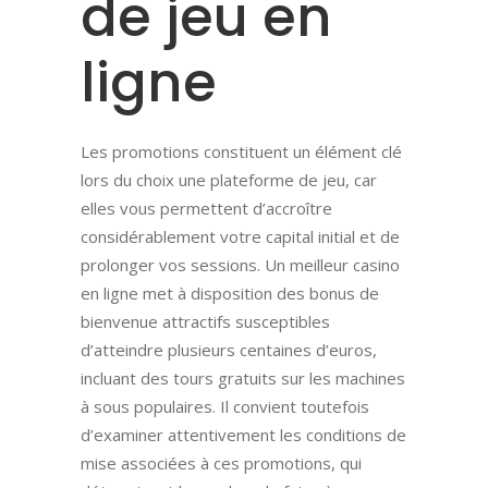
de jeu en
ligne
Les promotions constituent un élément clé
lors du choix une plateforme de jeu, car
elles vous permettent d’accroître
considérablement votre capital initial et de
prolonger vos sessions. Un meilleur casino
en ligne met à disposition des bonus de
bienvenue attractifs susceptibles
d’atteindre plusieurs centaines d’euros,
incluant des tours gratuits sur les machines
à sous populaires. Il convient toutefois
d’examiner attentivement les conditions de
mise associées à ces promotions, qui