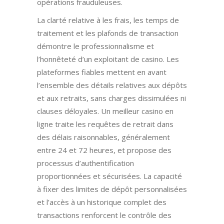
opérations frauduleuses.
La clarté relative à les frais, les temps de
traitement et les plafonds de transaction
démontre le professionnalisme et
l’honnêteté d’un exploitant de casino. Les
plateformes fiables mettent en avant
l’ensemble des détails relatives aux dépôts
et aux retraits, sans charges dissimulées ni
clauses déloyales. Un meilleur casino en
ligne traite les requêtes de retrait dans
des délais raisonnables, généralement
entre 24 et 72 heures, et propose des
processus d’authentification
proportionnées et sécurisées. La capacité
à fixer des limites de dépôt personnalisées
et l’accès à un historique complet des
transactions renforcent le contrôle des