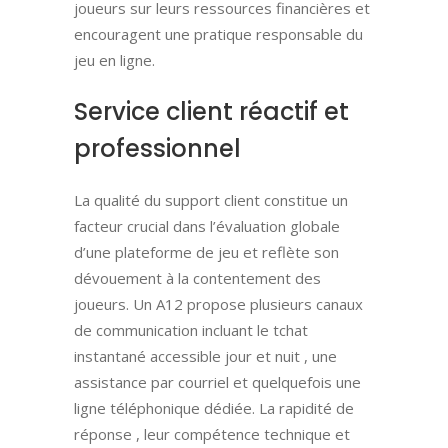
joueurs sur leurs ressources financières et
encouragent une pratique responsable du
jeu en ligne.
Service client réactif et
professionnel
La qualité du support client constitue un
facteur crucial dans l’évaluation globale
d’une plateforme de jeu et reflète son
dévouement à la contentement des
joueurs. Un A12 propose plusieurs canaux
de communication incluant le tchat
instantané accessible jour et nuit , une
assistance par courriel et quelquefois une
ligne téléphonique dédiée. La rapidité de
réponse , leur compétence technique et