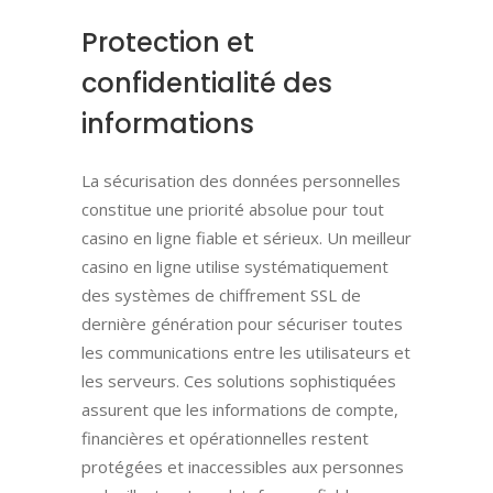
Protection et
confidentialité des
informations
La sécurisation des données personnelles
constitue une priorité absolue pour tout
casino en ligne fiable et sérieux. Un meilleur
casino en ligne utilise systématiquement
des systèmes de chiffrement SSL de
dernière génération pour sécuriser toutes
les communications entre les utilisateurs et
les serveurs. Ces solutions sophistiquées
assurent que les informations de compte,
financières et opérationnelles restent
protégées et inaccessibles aux personnes