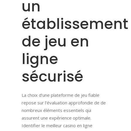
un
établissement
de jeu en
ligne
sécurisé
La choix d’une plateforme de jeu fiable
repose sur l’évaluation approfondie de de
nombreux éléments essentiels qui
assurent une expérience optimale.
Identifier le meilleur casino en ligne