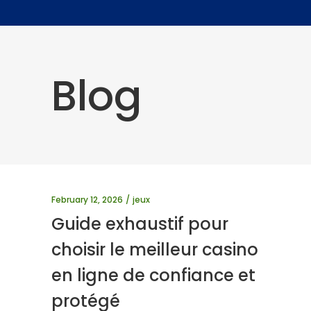
Blog
February 12, 2026
jeux
Guide exhaustif pour
choisir le meilleur casino
en ligne de confiance et
protégé