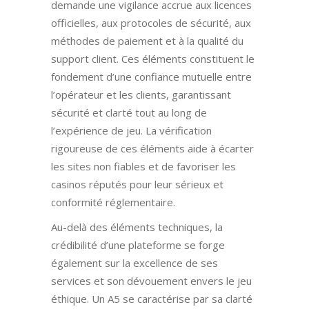
demande une vigilance accrue aux licences
officielles, aux protocoles de sécurité, aux
méthodes de paiement et à la qualité du
support client. Ces éléments constituent le
fondement d’une confiance mutuelle entre
l’opérateur et les clients, garantissant
sécurité et clarté tout au long de
l’expérience de jeu. La vérification
rigoureuse de ces éléments aide à écarter
les sites non fiables et de favoriser les
casinos réputés pour leur sérieux et
conformité réglementaire.
Au-delà des éléments techniques, la
crédibilité d’une plateforme se forge
également sur la excellence de ses
services et son dévouement envers le jeu
éthique. Un A5 se caractérise par sa clarté