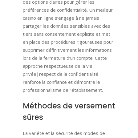
des options claires pour gérer les
préférences de confidentialité. Un meilleur
casino en ligne s’engage à ne jamais
partager les données sensibles avec des
tiers sans consentement explicite et met
en place des procédures rigoureuses pour
supprimer définitivement les informations
lors de la fermeture d’un compte. Cette
approche respectueuse de la vie
privée|respect de la confidentialité
renforce la confiance et démontre le
professionnalisme de l’établissement.
Méthodes de versement
sûres
La variété et la sécurité des modes de