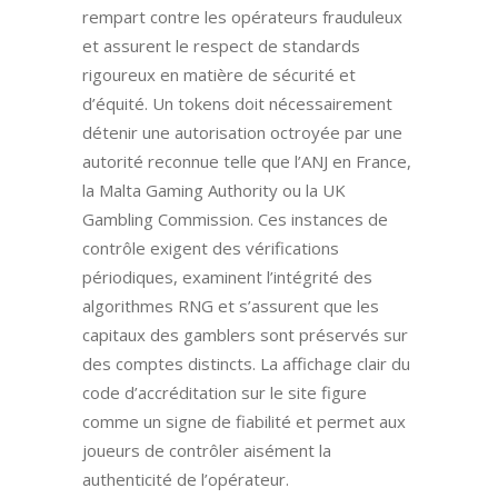
rempart contre les opérateurs frauduleux
et assurent le respect de standards
rigoureux en matière de sécurité et
d’équité. Un tokens doit nécessairement
détenir une autorisation octroyée par une
autorité reconnue telle que l’ANJ en France,
la Malta Gaming Authority ou la UK
Gambling Commission. Ces instances de
contrôle exigent des vérifications
périodiques, examinent l’intégrité des
algorithmes RNG et s’assurent que les
capitaux des gamblers sont préservés sur
des comptes distincts. La affichage clair du
code d’accréditation sur le site figure
comme un signe de fiabilité et permet aux
joueurs de contrôler aisément la
authenticité de l’opérateur.