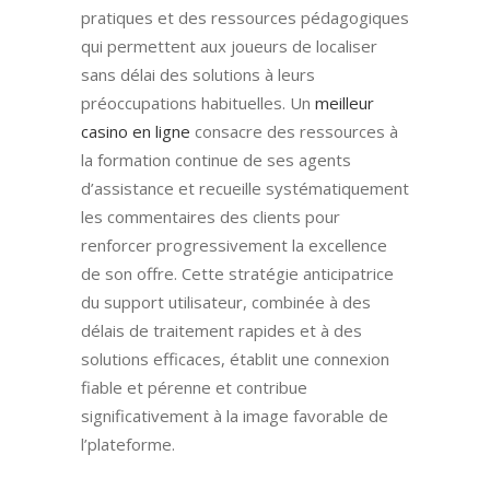
pratiques et des ressources pédagogiques
qui permettent aux joueurs de localiser
sans délai des solutions à leurs
préoccupations habituelles. Un
meilleur
casino en ligne
consacre des ressources à
la formation continue de ses agents
d’assistance et recueille systématiquement
les commentaires des clients pour
renforcer progressivement la excellence
de son offre. Cette stratégie anticipatrice
du support utilisateur, combinée à des
délais de traitement rapides et à des
solutions efficaces, établit une connexion
fiable et pérenne et contribue
significativement à la image favorable de
l’plateforme.