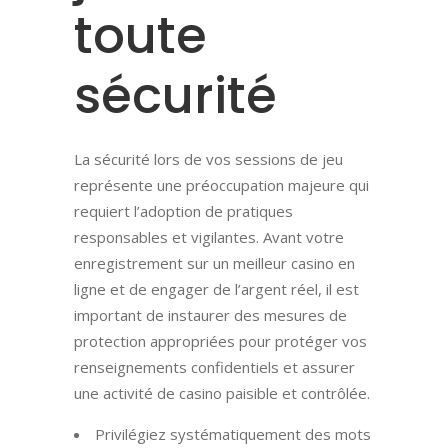
toute
sécurité
La sécurité lors de vos sessions de jeu
représente une préoccupation majeure qui
requiert l’adoption de pratiques
responsables et vigilantes. Avant votre
enregistrement sur un meilleur casino en
ligne et de engager de l’argent réel, il est
important de instaurer des mesures de
protection appropriées pour protéger vos
renseignements confidentiels et assurer
une activité de casino paisible et contrôlée.
Privilégiez systématiquement des mots