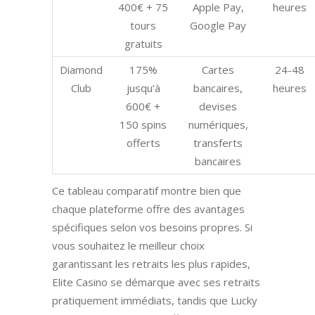
400€ + 75
Apple Pay,
heures
tours
Google Pay
gratuits
Diamond
175%
Cartes
24-48
Club
jusqu’à
bancaires,
heures
600€ +
devises
150 spins
numériques,
offerts
transferts
bancaires
Ce tableau comparatif montre bien que
chaque plateforme offre des avantages
spécifiques selon vos besoins propres. Si
vous souhaitez le meilleur choix
garantissant les retraits les plus rapides,
Elite Casino se démarque avec ses retraits
pratiquement immédiats, tandis que Lucky