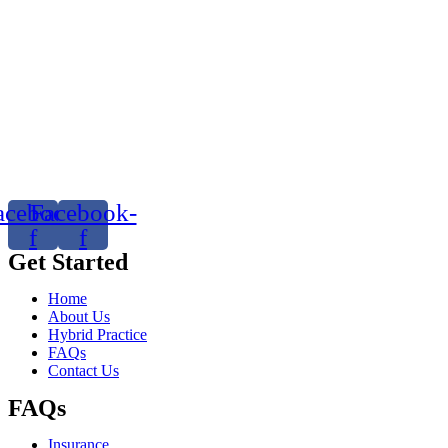
acebook-
Facebook-
f
f
Get Started
Home
About Us
Hybrid Practice
FAQs
Contact Us
FAQs
Insurance