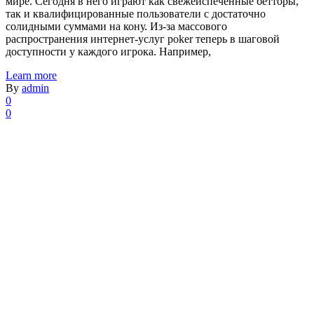
мире. Сегодня в него играют как свежеиспеченные бетторы,
так и квалифицированные пользователи с достаточно
солидными суммами на кону. Из-за массового
распространения интернет-услуг poker теперь в шаговой
доступности у каждого игрока. Например,
Learn more
By
admin
0
0