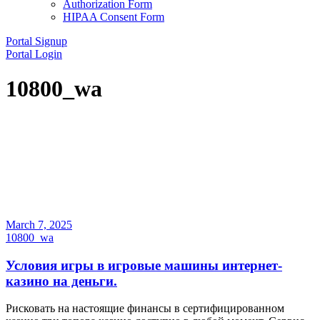
Authorization Form
HIPAA Consent Form
Portal Signup
Portal Login
10800_wa
March 7, 2025
10800_wa
Условия игры в игровые машины интернет-
казино на деньги.
Рисковать на настоящие финансы в сертифицированном