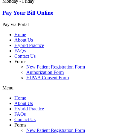
Monday - Friday
Pay Your Bill Online
Pay via Portal
Home
About Us
Hybrid Practice
FAQs
Contact Us
Forms
New Patient Registration Form
Authorization Form
HIPAA Consent Form
Menu
Home
About Us
Hybrid Practice
FAQs
Contact Us
Forms
New Patient Registration Form