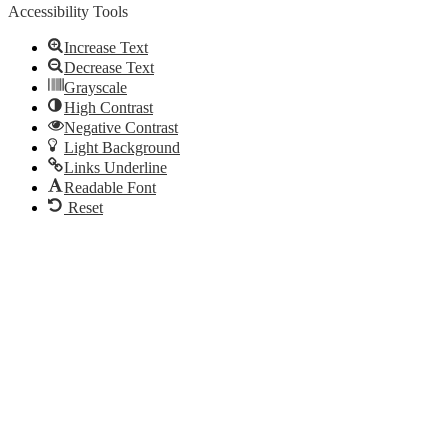
Accessibility Tools
Increase Text
Decrease Text
Grayscale
High Contrast
Negative Contrast
Light Background
Links Underline
Readable Font
Reset