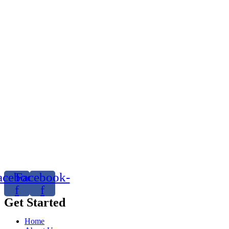
acebook-
Facebook-
f
f
Get Started
Home