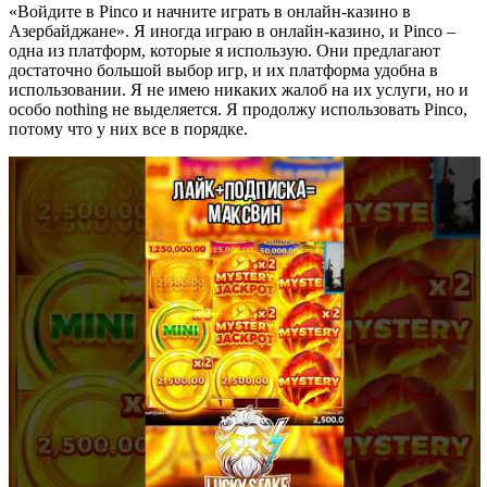
«Войдите в Pinco и начните играть в онлайн-казино в
Азербайджане». Я иногда играю в онлайн-казино, и Pinco –
одна из платформ, которые я использую. Они предлагают
достаточно большой выбор игр, и их платформа удобна в
использовании. Я не имею никаких жалоб на их услуги, но и
особо nothing не выделяется. Я продолжу использовать Pinco,
потому что у них все в порядке.