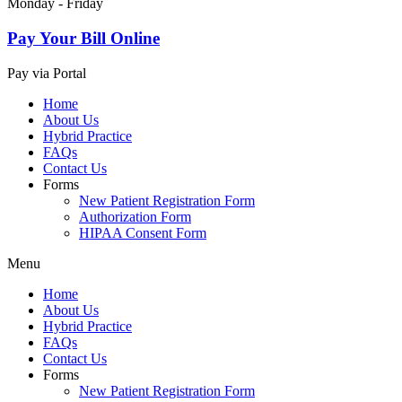
Monday - Friday
Pay Your Bill Online
Pay via Portal
Home
About Us
Hybrid Practice
FAQs
Contact Us
Forms
New Patient Registration Form
Authorization Form
HIPAA Consent Form
Menu
Home
About Us
Hybrid Practice
FAQs
Contact Us
Forms
New Patient Registration Form