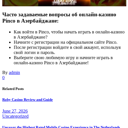
Часто задаваемые вопросы об онлайн-казино
Pinco в Азербайджане:
Как войти в Pinco, чтобы начать играть в онлайн-казино
в Азербайджане?
Начните с регистрации на официальном сайте Pinco.
После регистрации войдите в свой аккаунт, используя
свой логин и пароль.
Выберите свою любимую игру и начните играть в
онлайн-казино Pinco в Азербайджане!
By
admin
0
Related Posts
Roby Casino Review and Guide
June 27, 2026
Uncategorized
Uncover the Highest Rated Mobile Casino Experience in The Netherlands