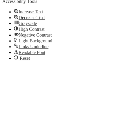
Accessibility Tools
Increase Text
Decrease Text
Grayscale
High Contrast
Negative Contrast
Light Background
Links Underline
Readable Font
Reset