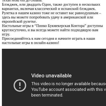
Texas Hold’em до Omaha.
Блэкджек, или двадцать Один, также доступен в нескольких
вариантах, включая классический и испанский блэкджек.
Рулетка в нашем казино тоже не оставит вас равнодушным –
здесь вы можете попробовать удачу в американской или
европейской рулетке.
Настольные игры в “Пинко Букмекерская Контора” доступны
круглосуточно, и вы всегда можете найти подходящую вам
игру.
Присоединяйтесь к нам сегодня и начните играть в наши
настольные игры в онлайн-казино!