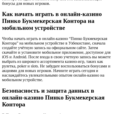
бонусы для новых игроков.
Как начать играть в онлайн-казино
Пинко Букмекерская Контора на
мобильном устройстве
Чтобы начать играть в онлайн-казино “Пинко Букмекерская
Контора” на мобильном устройстве в Узбекистане, сначала
создайте учётную запись на официальном сайте. Затем
скачайте и установите мобильное приложение, доступное для
iOS и Android. После входа в свою учетную запись вы можете
выбрать из широкого ассортимента казино-игр, таких как
рулетка, poker и slots. Не забудьте воспользоваться бонусами и
акциями для новых игроков. Начните играть сегодня и
наслаждайтесь увлекательными опытом онлайн-казино на
мобильном устройстве.
Безопасность и защита данных в
онлайн-казино Пинко Букмекерская
Контора