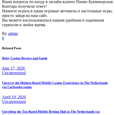
Ваши вопросы по входу в онлайн-казино Пинко Букмекерская
Контора получили ответ!
Начните играть в наши игровые автоматы и настольные игры,
просто зайдя на наш сайт.
Вы можете воспользоваться нашим удобным и надежным
сервисом в любое время.
By
admin
0
Related Posts
Roby Casino Review and Guide
June 27, 2026
Uncategorized
Uncover the Highest Rated Mobile Casino Experience in The Netherlands
via Carlospin casino
April 19, 2026
Uncategorized
Unveiling the Top Rated Mobile Betting Hub in The Netherlands via