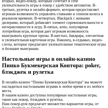
вторых, видео-покер, который сочетает в себе
увлекательность игры в покер с удобством автоматов. В-
третьих, рулетка в онлайн-формате, которая предоставляет
игрокам возможность управлять ставками и спином колеса в
реальном времени. В-четвертых, Blackjack с живыми
дилерами, который добавляет элемент соревновательности и
интерактивности в игру. В-пятых, кeno, популярная
лотерейная игра, которая дает игрокам возможность
выигрывать крупные призы. В-шестых, бакарара, элегантная
и увлекательная карточная игра. Наконец, в-седьмых, видео-
слоты, которые предлагают увлекательные тематические игры
и большие выигрыши.
Настольные игры в онлайн-казино
Пинко Букмекерская Контора: poker,
блэкджек и рулетка
В онлайн-казино “Пинко Букмекерская Контора” вы можете
насладиться настольными играми в любое время и из любого
места.
В нашем казино доступны популярные настольные игры,
такие как покер, блэкджек и рулетка.
Наш покер-рум предлагает множество вариантов игры, от