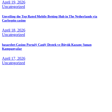
April 19, 2026
Uncategorized
Unveiling the Top Rated Mobile Betting Hub in The Netherlands via
Carlospin casino
April 18, 2026
Uncategorized
başarıbet Casino Portalý Canlý Destek ve Büyük Kazanç Sunan
Kampanyalar
April 17, 2026
Uncategorized