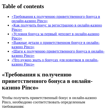
Table of contents
«Требования к получению приветственного бонуса в
онлайн-казино Pinco»
«Как получить бонус за регистрацию в онлайн-казино
Pinco»
«Условия бонуса за первый депозит в онлайн-казино
Pinco»
«Важные детали о приветственном бонусе в онлайн-
казино Pinco»
«Шаги к получению приветственного бонуса в онлайн-
казино Pinco»
«Что нужно знать о бонусах для новичков в онлайн-
казино Pinco»
«Требования к получению
приветственного бонуса в онлайн-
казино Pinco»
Чтобы получить приветственный бонус в онлайн-казино
Pinco, необходимо соответствовать определенным
требованиям: