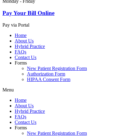
Monday - Friday
Pay Your Bill Online
Pay via Portal
Home
About Us
Hybrid Practice
FAQs
Contact Us
Forms
New Patient Registration Form
Authorization Form
HIPAA Consent Form
Menu
Home
About Us
Hybrid Practice
FAQs
Contact Us
Forms
New Patient Registration Form