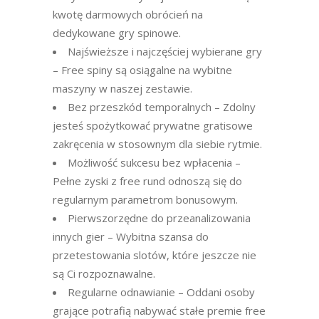
kwotę darmowych obrócień na
dedykowane gry spinowe.
Najświeższe i najczęściej wybierane gry
– Free spiny są osiągalne na wybitne
maszyny w naszej zestawie.
Bez przeszkód temporalnych – Zdolny
jesteś spożytkować prywatne gratisowe
zakręcenia w stosownym dla siebie rytmie.
Możliwość sukcesu bez wpłacenia –
Pełne zyski z free rund odnoszą się do
regularnym parametrom bonusowym.
Pierwszorzędne do przeanalizowania
innych gier – Wybitna szansa do
przetestowania slotów, które jeszcze nie
są Ci rozpoznawalne.
Regularne odnawianie – Oddani osoby
grające potrafią nabywać stałe premie free