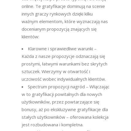
online. Te gratyfikacje dominują na scenie
innych graczy rynkowych dzięki kilku
ważnym elementom, które wyznaczają nas
docenianym propozycją znających się
klientów:
Klarowne i sprawiedliwe warunki –
Każda z nasze propozycje odznaczają się
prostymi, łatwymi warunkami bez skrytych
sztuczek. Wierzymy w otwartość i
uczciwość wobec indywidualnych klientów.
Spectrum propozycji nagród – Włączając
w to gratyfikacji powitalnych dla nowych
użytkowników, przez powtarzające się
bonusy, aż po ekskluzywne gratyfikacje dla
stałych użytkowników – oferowana kolekcja
jest rozbudowana i kompletna.