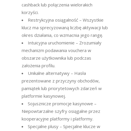
cashback lub połączenia wielorakich
korzyści.
Restrykcyjna osiągalność – Wszystkie
klucz ma sprecyzowaną liczbę aktywacji lub
okres działania, co wzmacnia jego rangę.
Intuicyjna uruchomienie – Zrozumiały
mechanizm podawania vouchera w
obszarze użytkownika lub podczas
założenia profilu.
Unikalne alternatywy – Hasła
prezentowane z przyczyny obchodów,
pamiątek lub priorytetowych zdarzeń w
platformie kasynowej.
Sojusznicze promocje kasynowe –
Niepowtarzalne szyfry osiągalne przez
kooperacyjne platformy i platformy.
Specjalne plusy – Specjalne klucze w