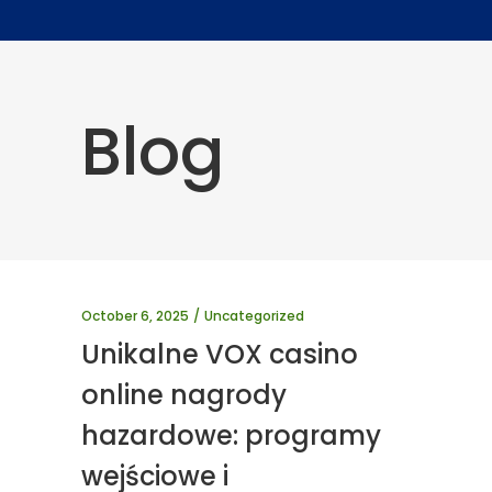
Blog
October 6, 2025
Uncategorized
Unikalne VOX casino
online nagrody
hazardowe: programy
wejściowe i