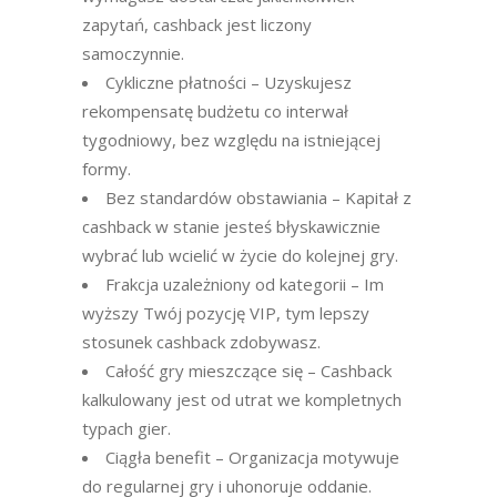
zapytań, cashback jest liczony
samoczynnie.
Cykliczne płatności – Uzyskujesz
rekompensatę budżetu co interwał
tygodniowy, bez względu na istniejącej
formy.
Bez standardów obstawiania – Kapitał z
cashback w stanie jesteś błyskawicznie
wybrać lub wcielić w życie do kolejnej gry.
Frakcja uzależniony od kategorii – Im
wyższy Twój pozycję VIP, tym lepszy
stosunek cashback zdobywasz.
Całość gry mieszczące się – Cashback
kalkulowany jest od utrat we kompletnych
typach gier.
Ciągła benefit – Organizacja motywuje
do regularnej gry i uhonoruje oddanie.