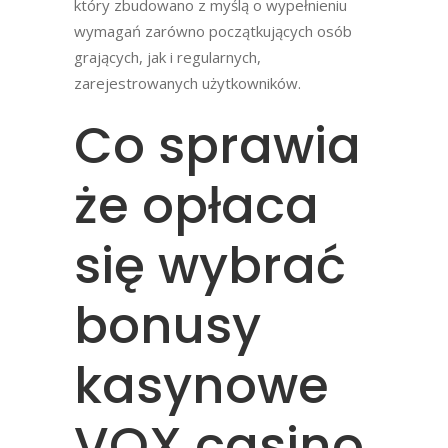
który zbudowano z myślą o wypełnieniu
wymagań zarówno początkujących osób
grających, jak i regularnych,
zarejestrowanych użytkowników.
Co sprawia
że opłaca
się wybrać
bonusy
kasynowe
VOX casino