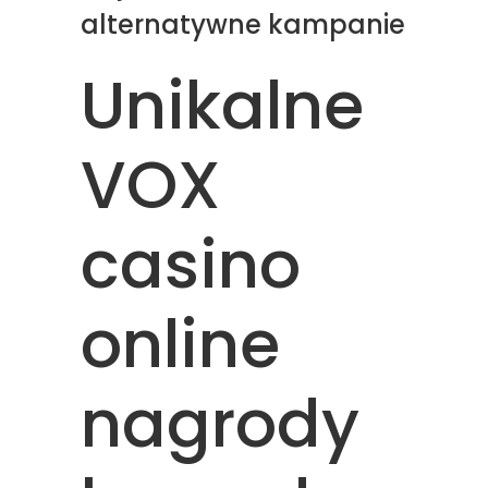
alternatywne kampanie
Unikalne
VOX
casino
online
nagrody