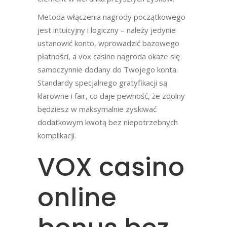
Metoda włączenia nagrody początkowego
jest intuicyjny i logiczny – należy jedynie
ustanowić konto, wprowadzić bazowego
płatności, a vox casino nagroda okaże się
samoczynnie dodany do Twojego konta.
Standardy specjalnego gratyfikacji są
klarowne i fair, co daje pewność, że zdolny
będziesz w maksymalnie zyskiwać
dodatkowym kwotą bez niepotrzebnych
komplikacji.
VOX casino
online