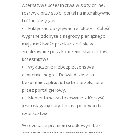
Alternatywa uczestnictwa w sloty online,
rozrywki przy stole, portal na interaktywnie
i różne klasy gier.
Faktyczne pozytywne rezultaty – Całość
wygrane zdobyte z nagrody pieniężnego
mają możliwość przekształcić się w
zrealizowane po zakończeniu standardów
uczestnictwa.
Wykluczenie niebezpieczeństwa
ekonomicznego – Doświadczasz za
bezpłatnie, aplikując budżet przekazane
przez portal gierowy.
Momentalna zastosowanie – Korzyść
jest osiągalny natychmiast po otwarciu
członkostwa.
W rezultacie premiom środkowym bez