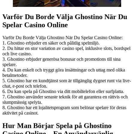
Varför Du Borde Välja Ghostino När Du
Spelar Casino Online
Varför Du Borde Välja Ghostino När Du Spelar Casino Online:
1. Ghostino erbjuder en säker och pålitlig spelmiljö.
2. Du hittar en stor variation av casino spel, inklusive slots, bordspel
och live casino.
3. Ghostino erbjuder generösa bonusar och promotions till sina
spelare.
4. Du kan enkelt och tryggt göra insättningar och uttag med olika
betalmetoder.
5. Ghostino har en kundtjänst som är tillgänglig dygnet runt via live-
chat, e-post och telefon.
6. Du kan spela på Ghostino via ditt mobiltelefon eller surfplatta.
7. Ghostino använder senaste teknik för att garantera en rättvis och
slumpmässig spelyta.
8. Ghostino har ett lojalitetsprogram som belönar spelare för deras
aktivitet på casinot.
Hur Man Börjar Spela på Ghostino
Casino Online – En Användarvänlig