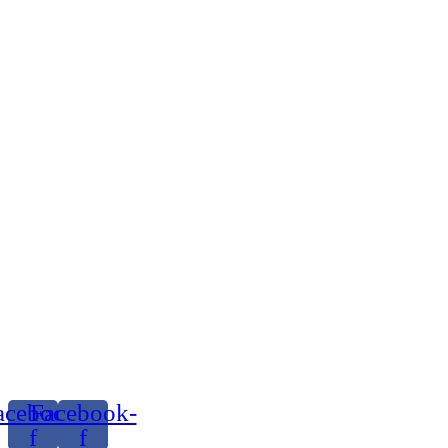
acebook-
Facebook-
f
f