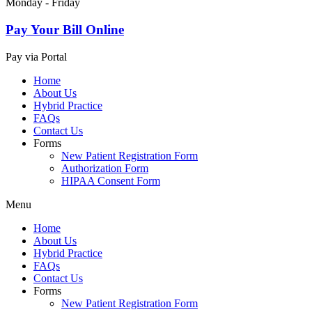
Monday - Friday
Pay Your Bill Online
Pay via Portal
Home
About Us
Hybrid Practice
FAQs
Contact Us
Forms
New Patient Registration Form
Authorization Form
HIPAA Consent Form
Menu
Home
About Us
Hybrid Practice
FAQs
Contact Us
Forms
New Patient Registration Form