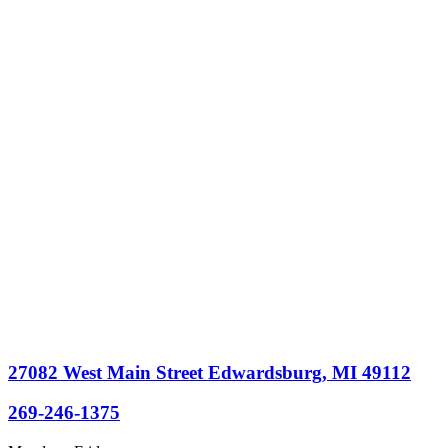
27082 West Main Street Edwardsburg, MI 49112
269-246-1375