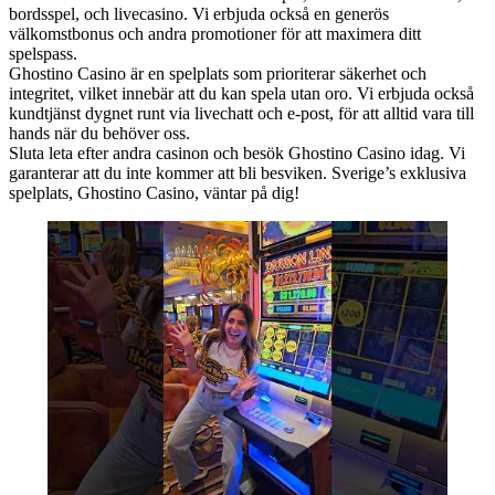
bordsspel, och livecasino. Vi erbjuda också en generös
välkomstbonus och andra promotioner för att maximera ditt
spelspass.
Ghostino Casino är en spelplats som prioriterar säkerhet och
integritet, vilket innebär att du kan spela utan oro. Vi erbjuda också
kundtjänst dygnet runt via livechatt och e-post, för att alltid vara till
hands när du behöver oss.
Sluta leta efter andra casinon och besök Ghostino Casino idag. Vi
garanterar att du inte kommer att bli besviken. Sverige’s exklusiva
spelplats, Ghostino Casino, väntar på dig!