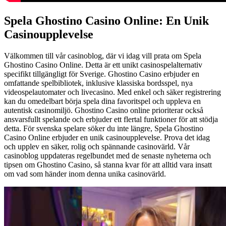
Spela Ghostino Casino Online: En Unik
Casinoupplevelse
Välkommen till vår casinoblog, där vi idag vill prata om Spela
Ghostino Casino Online. Detta är ett unikt casinospelalternativ
specifikt tillgängligt för Sverige. Ghostino Casino erbjuder en
omfattande spelbibliotek, inklusive klassiska bordsspel, nya
videospelautomater och livecasino. Med enkel och säker registrering
kan du omedelbart börja spela dina favoritspel och uppleva en
autentisk casinomiljö. Ghostino Casino online prioriterar också
ansvarsfullt spelande och erbjuder ett flertal funktioner för att stödja
detta. För svenska spelare söker du inte längre, Spela Ghostino
Casino Online erbjuder en unik casinoupplevelse. Prova det idag
och upplev en säker, rolig och spännande casinovärld. Vår
casinoblog uppdateras regelbundet med de senaste nyheterna och
tipsen om Ghostino Casino, så stanna kvar för att alltid vara insatt
om vad som händer inom denna unika casinovärld.