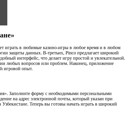
тане»
ет играть в любимые казино-игры в любое время и в любом
гии защиты данных. В-третьих, Pinco предлагает широкий
добный интерфейс, что делает игру простой и увлекательной.
ении любых вопросов или проблем. Наконец, приложение
h игровой опыт.
ация». Заполните форму с необходимыми персональными
дение на адрес электронной почты, который указан при
в Узбекистане. Теперь вы готовы начать играть в широкий