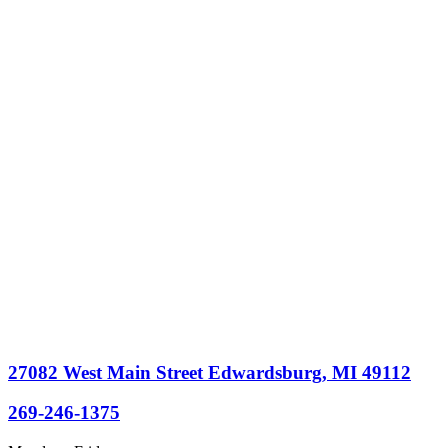
27082 West Main Street Edwardsburg, MI 49112
269-246-1375