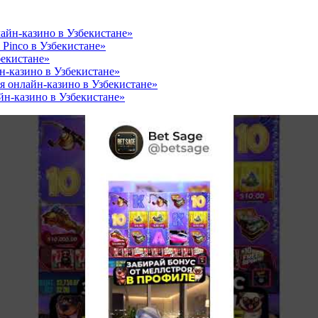
айн-казино в Узбекистане»
 Pinco в Узбекистане»
бекистане»
н-казино в Узбекистане»
я онлайн-казино в Узбекистане»
йн-казино в Узбекистане»