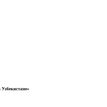
 Узбекистане»