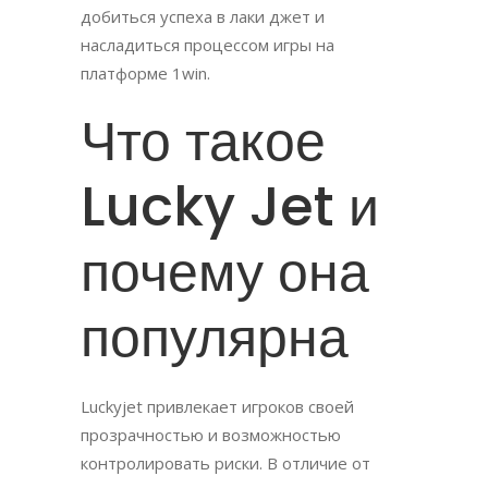
добиться успеха в лаки джет и
насладиться процессом игры на
платформе 1win.
Что такое
Lucky Jet и
почему она
популярна
Luckyjet привлекает игроков своей
прозрачностью и возможностью
контролировать риски. В отличие от