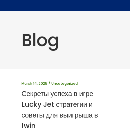
Blog
March 14, 2025
Uncategorized
Секреты успеха в игре
Lucky Jet стратегии и
советы для выигрыша в
1win