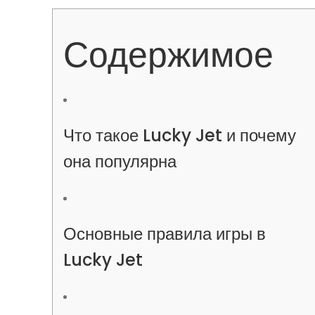
Содержимое
Что такое Lucky Jet и почему
она популярна
Основные правила игры в
Lucky Jet