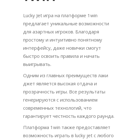
Lucky Jet игра на платформе 1win
предлагает уникальные возможности
для азартных игроков. Благодаря
простому и интуитивно понятному
интерфейсу, даже новички смогут
быстро освоить правила и начать
выигрывать.
Одним из главных преимуществ лаки
джет является высокая отдача и
прозрачность игры. Все результаты
генерируются с использованием
современных технологий, что
гарантирует честность каждого раунда.
Платформа 1win также предоставляет
возможность играть в lucky jet с любого