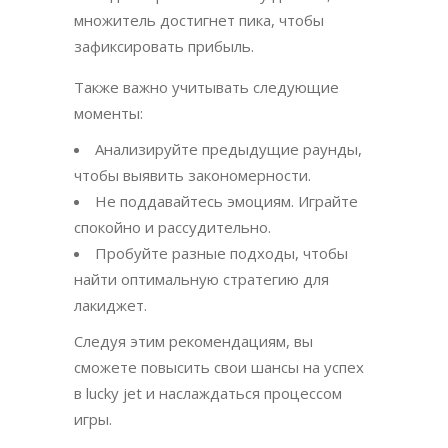
множитель достигнет пика, чтобы
зафиксировать прибыль.
Также важно учитывать следующие
моменты:
Анализируйте предыдущие раунды,
чтобы выявить закономерности.
Не поддавайтесь эмоциям. Играйте
спокойно и рассудительно.
Пробуйте разные подходы, чтобы
найти оптимальную стратегию для
лакиджет.
Следуя этим рекомендациям, вы
сможете повысить свои шансы на успех
в lucky jet и наслаждаться процессом
игры.