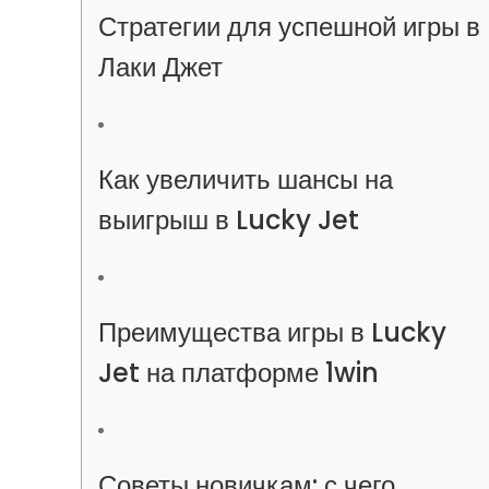
Стратегии для успешной игры в
Лаки Джет
Как увеличить шансы на
выигрыш в Lucky Jet
Преимущества игры в Lucky
Jet на платформе 1win
Советы новичкам: с чего