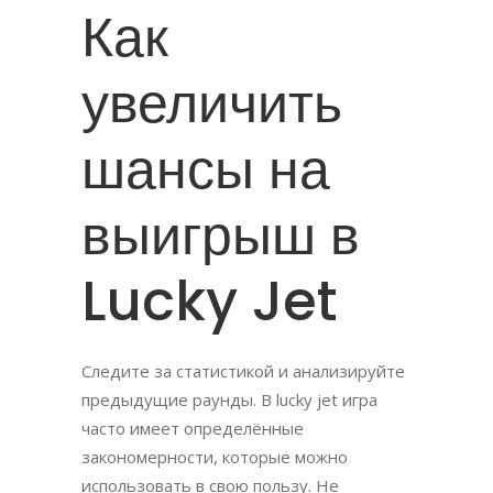
Как
увеличить
шансы на
выигрыш в
Lucky Jet
Следите за статистикой и анализируйте
предыдущие раунды. В lucky jet игра
часто имеет определённые
закономерности, которые можно
использовать в свою пользу. Не