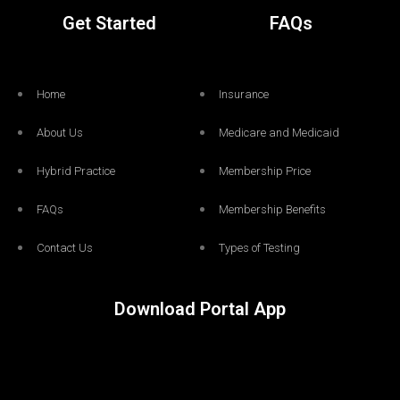
Get Started
FAQs
Home
Insurance
About Us
Medicare and Medicaid
Hybrid Practice
Membership Price
FAQs
Membership Benefits
Contact Us
Types of Testing
Download Portal App