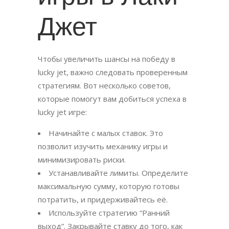
Джет
Чтобы увеличить шансы на победу в
lucky jet, важно следовать проверенным
стратегиям. Вот несколько советов,
которые помогут вам добиться успеха в
lucky jet игре:
Начинайте с малых ставок. Это
позволит изучить механику игры и
минимизировать риски.
Устанавливайте лимиты. Определите
максимальную сумму, которую готовы
потратить, и придерживайтесь её.
Используйте стратегию “Ранний
выход”. Закрывайте ставку до того, как