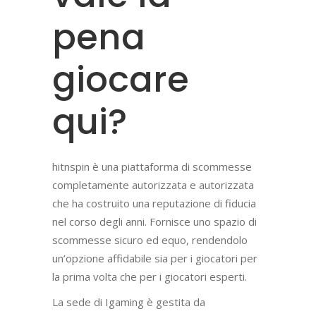
pena
giocare
qui?
hitnspin è una piattaforma di scommesse
completamente autorizzata e autorizzata
che ha costruito una reputazione di fiducia
nel corso degli anni. Fornisce uno spazio di
scommesse sicuro ed equo, rendendolo
un’opzione affidabile sia per i giocatori per
la prima volta che per i giocatori esperti.
La sede di Igaming è gestita da