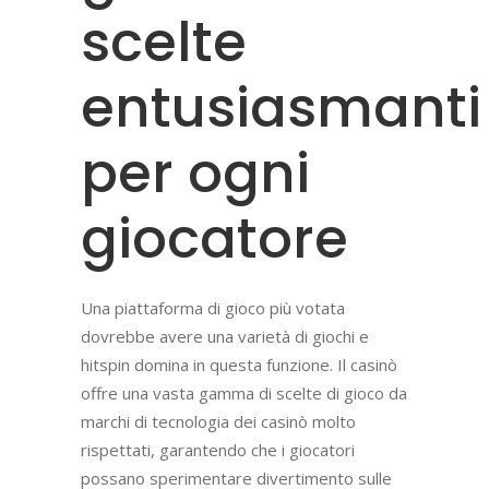
scelte
entusiasmanti
per ogni
giocatore
Una piattaforma di gioco più votata
dovrebbe avere una varietà di giochi e
hitspin domina in questa funzione. Il casinò
offre una vasta gamma di scelte di gioco da
marchi di tecnologia dei casinò molto
rispettati, garantendo che i giocatori
possano sperimentare divertimento sulle