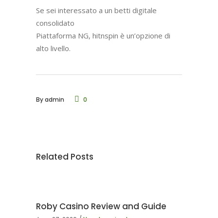
Se sei interessato a un betti digitale
consolidato
Piattaforma NG, hitnspin è un’opzione di
alto livello.
By
admin
0
Related Posts
Roby Casino Review and Guide