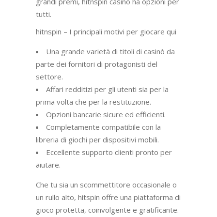
grandi premi, hitnspin casino ha opzioni per
tutti.
hitnspin – I principali motivi per giocare qui
Una grande varietà di titoli di casinò da
parte dei fornitori di protagonisti del
settore.
Affari redditizi per gli utenti sia per la
prima volta che per la restituzione.
Opzioni bancarie sicure ed efficienti.
Completamente compatibile con la
libreria di giochi per dispositivi mobili.
Eccellente supporto clienti pronto per
aiutare.
Che tu sia un scommettitore occasionale o
un rullo alto, hitspin offre una piattaforma di
gioco protetta, coinvolgente e gratificante.