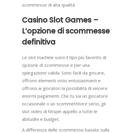
scommesse di alta qualità.
Casino Slot Games –
L’opzione di scommesse
definitiva
Le slot machine sono il tipo più favorito di
opzione di scommesse e per una
spiegazione valida. Sono facili da giocare,
offrono elementi visivi entusiasmanti e
offrono ai giocatori la possibilità di vincere
enormi pagamenti. Che tu sia un giocatore
occasionale o un scommettitore serio, gli
slot video di hitspin appello a tutte le
abitudini e budget.
A differenza delle scommesse basate sulla