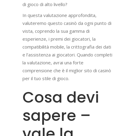
di gioco di alto livello?
In questa valutazione approfondita,
valuteremo questo casinò da ogni punto di
vista, coprendo la sua gamma di
esperienze, i premi dei giocatori, la
compatibilità mobile, la crittografia dei dati
e l’assistenza ai giocatori. Quando completi
la valutazione, avrai una forte
comprensione che è il miglior sito di casinò
per il tuo stile di gioco.
Cosa devi
sapere –
vale la