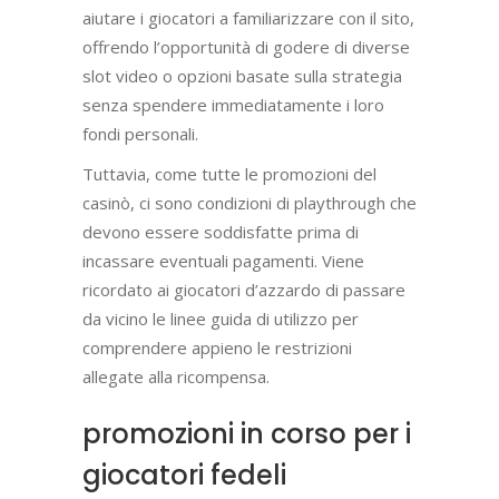
aiutare i giocatori a familiarizzare con il sito,
offrendo l’opportunità di godere di diverse
slot video o opzioni basate sulla strategia
senza spendere immediatamente i loro
fondi personali.
Tuttavia, come tutte le promozioni del
casinò, ci sono condizioni di playthrough che
devono essere soddisfatte prima di
incassare eventuali pagamenti. Viene
ricordato ai giocatori d’azzardo di passare
da vicino le linee guida di utilizzo per
comprendere appieno le restrizioni
allegate alla ricompensa.
promozioni in corso per i
giocatori fedeli