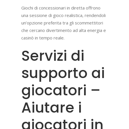
Giochi di concessionari in diretta offrono
una sessione di gioco realistica, rendendoli
un’opzione preferita tra gli scommettitori
che cercano divertimento ad alta energia e
casinò in tempo reale.
Servizi di
supporto ai
giocatori –
Aiutare i
giocatori in