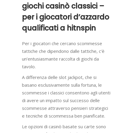
giochi casinò classici –
per i giocatori d’azzardo
qualificati a hitnspin
Per i giocatori che cercano scommesse
tattiche che dipendono dalle tattiche, c’è
un’entusiasmante raccolta di giochi da
tavolo.
A differenza delle slot jackpot, che si
basano esclusivamente sulla fortuna, le
scommesse i classici consentono agli utenti
di avere un impatto sul successo delle
scommesse attraverso pensieri strategici
e tecniche di scommessa ben pianificate.
Le opzioni di casinò basate su carte sono