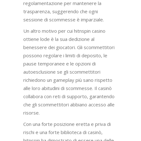
regolamentazione per mantenere la
trasparenza, suggerendo che ogni
sessione di scommesse è imparziale.
Un altro motivo per cui hitnspin casino
ottiene lode è la sua dedizione al
benessere dei giocatori. Gli scommettitori
possono regolare i limiti di deposito, le
pause temporanee e le opzioni di
autoesclusione se gli scommettitori
richiedono un gameplay più sano rispetto
alle loro abitudini di scommesse. Il casinò
collabora con reti di supporto, garantendo
che gli scommettitori abbiano accesso alle
risorse.
Con una forte posizione eretta e priva di
rischi e una forte biblioteca di casinò,
hitnspin ha dimostrato di essere una delle