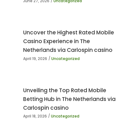
June 27, 2026
Uncategorized
Uncover the Highest Rated Mobile
Casino Experience in The
Netherlands via Carlospin casino
April 19, 2026
Uncategorized
Unveiling the Top Rated Mobile
Betting Hub in The Netherlands via
Carlospin casino
April 18, 2026
Uncategorized