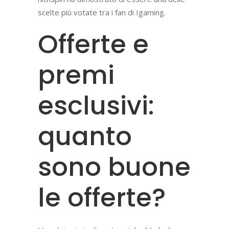
scelte più votate tra i fan di Igaming.
Offerte e
premi
esclusivi:
quanto
sono buone
le offerte?