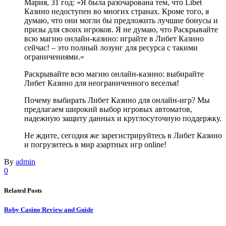
Мария, 31 год: «Я была разочарована тем, что Libet
Казино недоступен во многих странах. Кроме того, я
думаю, что они могли бы предложить лучшие бонусы и
призы для своих игроков. Я не думаю, что Раскрывайте
всю магию онлайн-казино: играйте в Либет Казино
сейчас! – это полный лозунг для ресурса с такими
ограничениями.»
Раскрывайте всю магию онлайн-казино: выбирайте
Либет Казино для неограниченного веселья!
Почему выбирать Либет Казино для онлайн-игр? Мы
предлагаем широкий выбор игровых автоматов,
надежную защиту данных и круглосуточную поддержку.
Не ждите, сегодня же зарегистрируйтесь в Либет Казино
и погрузитесь в мир азартных игр online!
By
admin
0
Related Posts
Roby Casino Review and Guide