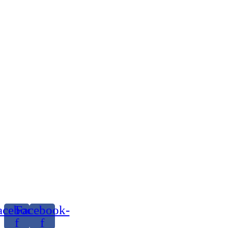
acebook-
Facebook-
f
f