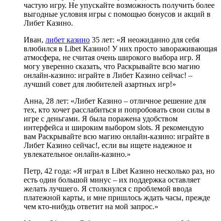
частую игру. Не упускайте возможность получить более
выгодные условия игры с помощью бонусов и акций в
Либет Казино.
Иван,
либет казино
35 лет: «Я неожиданно для себя
влюбился в Libet Казино! У них просто завораживающая
атмосфера, не считая очень широкого выбора игр. Я
могу уверенно сказать, что Раскрывайте всю магию
онлайн-казино: играйте в Либет Казино сейчас! –
лучший совет для любителей азартных игр!»
Анна, 28 лет: «Либет Казино – отличное решение для
тех, кто хочет расслабиться и попробовать свои силы в
игре с деньгами. Я была поражена удобством
интерфейса и широким выбором slots. Я рекомендую
вам Раскрывайте всю магию онлайн-казино: играйте в
Либет Казино сейчас!, если вы ищете надежное и
увлекательное онлайн-казино.»
Петр, 42 года: «Я играл в Libet Казино несколько раз, но
есть один большой минус – их поддержка оставляет
желать лучшего. Я столкнулся с проблемой ввода
платежной карты, и мне пришлось ждать часы, прежде
чем кто-нибудь ответит на мой запрос.»