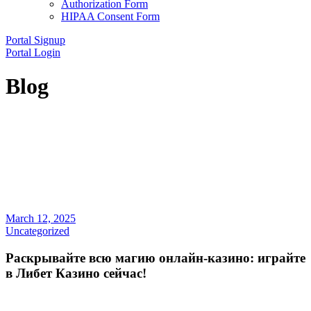
Authorization Form
HIPAA Consent Form
Portal Signup
Portal Login
Blog
March 12, 2025
Uncategorized
Раскрывайте всю магию онлайн-казино: играйте
в Либет Казино сейчас!