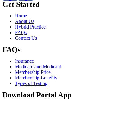
Get Started
Home
About Us
Hybrid Practice
FAQs
Contact Us
FAQs
Insurance
Medicare and Medicaid
Membership Price
Membership Benefits
Types of Testing
Download Portal App