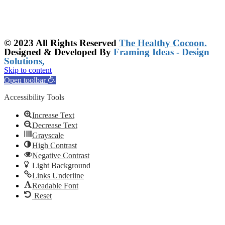
© 2023 All Rights Reserved
The Healthy Cocoon.
Designed & Developed By
Framing Ideas - Design
Solutions,
Skip to content
Open toolbar
Accessibility Tools
Increase Text
Decrease Text
Grayscale
High Contrast
Negative Contrast
Light Background
Links Underline
Readable Font
Reset