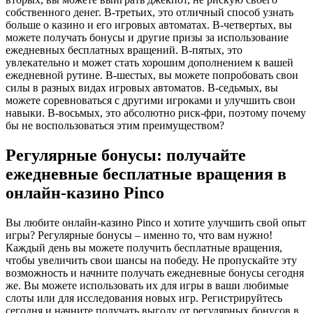
собственного денег. В-третьих, это отличный способ узнать
больше о казино и его игровых автоматах. В-четвертых, вы
можете получать бонусы и другие призы за использование
ежедневных бесплатных вращений. В-пятых, это
увлекательно и может стать хорошим дополнением к вашей
ежедневной рутине. В-шестых, вы можете попробовать свои
силы в разных видах игровых автоматов. В-седьмых, вы
можете соревноваться с другими игроками и улучшить свои
навыки. В-восьмых, это абсолютно риск-фри, поэтому почему
бы не воспользоваться этим преимуществом?
Регулярные бонусы: получайте
ежедневные бесплатные вращения в
онлайн-казино Pinco
Вы любите онлайн-казино Pinco и хотите улучшить свой опыт
игры? Регулярные бонусы – именно то, что вам нужно!
Каждый день вы можете получить бесплатные вращения,
чтобы увеличить свои шансы на победу. Не пропускайте эту
возможность и начните получать ежедневные бонусы сегодня
же. Вы можете использовать их для игры в ваши любимые
слоты или для исследования новых игр. Регистрируйтесь
сегодня и начните получать выгоду от регулярных бонусов в