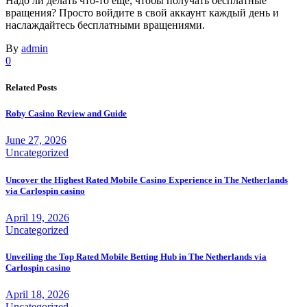
Надо ли делать что-то еще, чтобы получать бесплатные
вращения? Просто войдите в свой аккаунт каждый день и
наслаждайтесь бесплатными вращениями.
By
admin
0
Related Posts
Roby Casino Review and Guide
June 27, 2026
Uncategorized
Uncover the Highest Rated Mobile Casino Experience in The Netherlands
via Carlospin casino
April 19, 2026
Uncategorized
Unveiling the Top Rated Mobile Betting Hub in The Netherlands via
Carlospin casino
April 18, 2026
Uncategorized