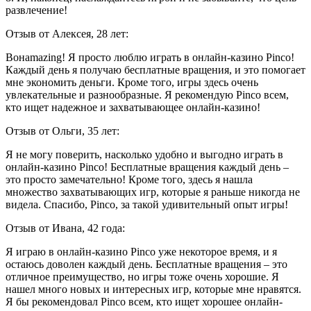
развлечение!
Отзыв от Алексея, 28 лет:
Вонamazing! Я просто люблю играть в онлайн-казино Pinco!
Каждый день я получаю бесплатные вращения, и это помогает
мне экономить деньги. Кроме того, игры здесь очень
увлекательные и разнообразные. Я рекомендую Pinco всем,
кто ищет надежное и захватывающее онлайн-казино!
Отзыв от Ольги, 35 лет:
Я не могу поверить, насколько удобно и выгодно играть в
онлайн-казино Pinco! Бесплатные вращения каждый день –
это просто замечательно! Кроме того, здесь я нашла
множество захватывающих игр, которые я раньше никогда не
видела. Спасибо, Pinco, за такой удивительный опыт игры!
Отзыв от Ивана, 42 года:
Я играю в онлайн-казино Pinco уже некоторое время, и я
остаюсь доволен каждый день. Бесплатные вращения – это
отличное преимущество, но игры тоже очень хорошие. Я
нашел много новых и интересных игр, которые мне нравятся.
Я бы рекомендовал Pinco всем, кто ищет хорошее онлайн-