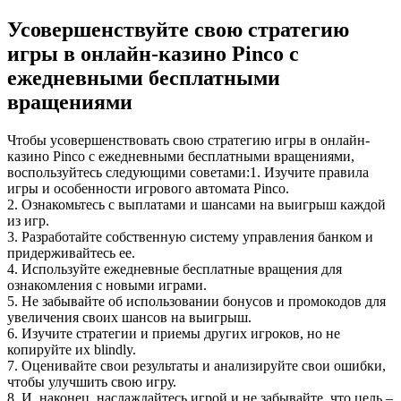
Усовершенствуйте свою стратегию
игры в онлайн-казино Pinco с
ежедневными бесплатными
вращениями
Чтобы усовершенствовать свою стратегию игры в онлайн-
казино Pinco с ежедневными бесплатными вращениями,
воспользуйтесь следующими советами:1. Изучите правила
игры и особенности игрового автомата Pinco.
2. Ознакомьтесь с выплатами и шансами на выигрыш каждой
из игр.
3. Разработайте собственную систему управления банком и
придерживайтесь ее.
4. Используйте ежедневные бесплатные вращения для
ознакомления с новыми играми.
5. Не забывайте об использовании бонусов и промокодов для
увеличения своих шансов на выигрыш.
6. Изучите стратегии и приемы других игроков, но не
копируйте их blindly.
7. Оценивайте свои результаты и анализируйте свои ошибки,
чтобы улучшить свою игру.
8. И, наконец, наслаждайтесь игрой и не забывайте, что цель –