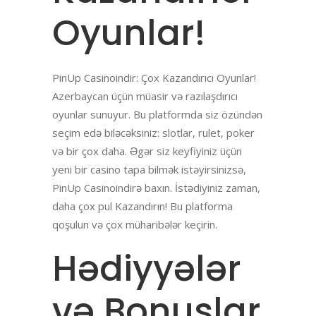
Oyunlar!
PinUp Casinoindir: Çox Kazandırıcı Oyunlar!
Azerbaycan üçün müasir və razılaşdırıcı
oyunlar sunuyur. Bu platformda siz özündən
seçim edə biləcəksiniz: slotlar, rulet, poker
və bir çox daha. Əgər siz keyfiyiniz üçün
yeni bir casino tapa bilmək istəyirsinizsə,
PinUp Casinoindirə baxın. İstədiyiniz zaman,
daha çox pul Kazandırın! Bu platforma
qoşulun və çox müharibələr keçirin.
Hədiyyələr
və Bonuslar