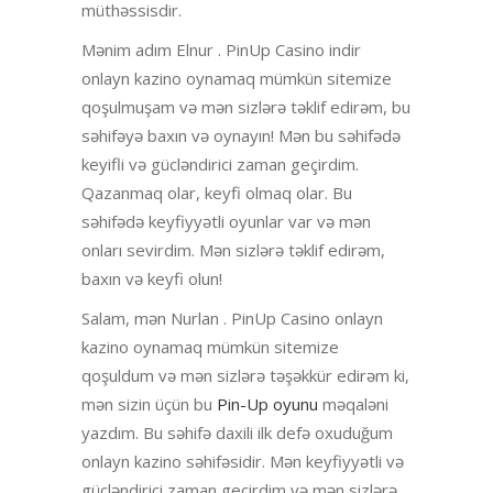
müthəssisdir.
Mənim adım Elnur . PinUp Casino indir
onlayn kazino oynamaq mümkün sitemize
qoşulmuşam və mən sizlərə təklif edirəm, bu
səhifəyə baxın və oynayın! Mən bu səhifədə
keyifli və gücləndirici zaman geçirdim.
Qazanmaq olar, keyfi olmaq olar. Bu
səhifədə keyfiyyətli oyunlar var və mən
onları sevirdim. Mən sizlərə təklif edirəm,
baxın və keyfi olun!
Salam, mən Nurlan . PinUp Casino onlayn
kazino oynamaq mümkün sitemize
qoşuldum və mən sizlərə təşəkkür edirəm ki,
mən sizin üçün bu
Pin-Up oyunu
məqaləni
yazdım. Bu səhifə daxili ilk defə oxuduğum
onlayn kazino səhifəsidir. Mən keyfiyyətli və
gücləndirici zaman geçirdim və mən sizlərə