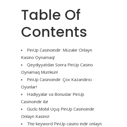
Table Of
Contents
PinUp Casinoindir: Müzakir Onlayn
Kasino Oynamaq!
Qeydiyyatdan Sonra PinUp Casino
Oynamaq Mümkün!
PinUp Casinoindir: Çox Kazandırıcı
Oyunlar!
Hədiyyələr və Bonuslar PinUp
Casinoindir ilə!
Güclü Mobil Uçuş PinUp Casinoindir
Onlayn Kasino!
The keyword PinUp casino indir onlayn