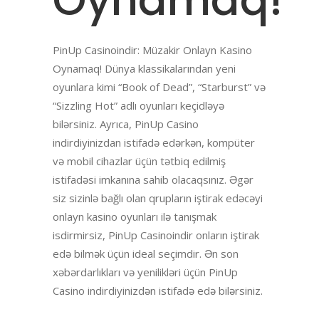
Oynamaq!
PinUp Casinoindir: Müzakir Onlayn Kasino
Oynamaq! Dünya klassikalarından yeni
oyunlara kimi “Book of Dead”, “Starburst” və
“Sizzling Hot” adlı oyunları keçidləyə
bilərsiniz. Ayrıca, PinUp Casino
indirdiyinizdan istifadə edərkən, kompüter
və mobil cihazlar üçün tətbiq edilmiş
istifadəsi imkanına sahib olacaqsınız. Əgər
siz sizinlə bağlı olan qrupların iştirak edəcəyi
onlayn kasino oyunları ilə tanışmak
isdirmirsiz, PinUp Casinoindir onların iştirak
edə bilmək üçün ideal seçimdir. Ən son
xəbərdarlıkları və yenilikləri üçün PinUp
Casino indirdiyinizdən istifadə edə bilərsiniz.