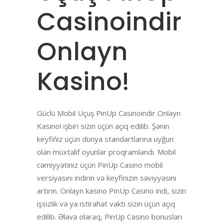
Casinoindir
Onlayn
Kasino!
Güclü Mobil Uçuş PinUp Casinoindir Onlayn
Kasino! işbiri sizin üçün açıq edilib. Şənin
keyfiñiz üçün dünya standartlarına uyğun
olan müxtəlif oyunlar proqramlandı. Mobil
cəmiyyətiniz üçün PinUp Casino mobil
versiyasını indirin və keyfinizin səviyyəsini
artırın. Onlayn kasino PinUp Casino indi, sizin
işsizlik və ya istirahət vakti sizin üçün açıq
edilib. Əlavə olaraq, PinUp Casino bonusları