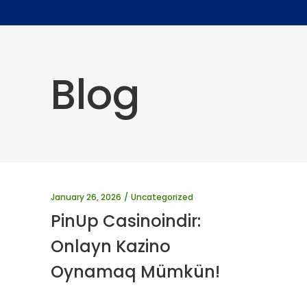
Blog
January 26, 2026
Uncategorized
PinUp Casinoindir:
Onlayn Kazino
Oynamaq Mümkün!