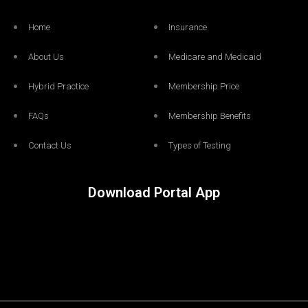
Home
Insurance
About Us
Medicare and Medicaid
Hybrid Practice
Membership Price
FAQs
Membership Benefits
Contact Us
Types of Testing
Download Portal App