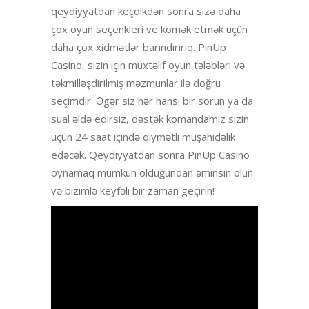
qeydiyyatdan keçdikdən sonra sizə daha
çox oyun seçenkleri ve komək etmək üçün
daha çox xidmətlər barındırırıq. PinUp
Casino, sizin için müxtəlif oyun tələbləri və
təkmilləşdirilmiş məzmunlar ilə doğru
seçimdir. Əgər siz hər hansı bir sorun ya da
sual əldə edirsiz, dəstək komandamız sizin
üçün 24 saat içində qiymətlı müşahidəlik
edəcək. Qeydiyyatdan sonra PinUp Casino
oynamaq mümkün olduğundan əminsin olun
və bizimlə keyfəli bir zaman geçirin!