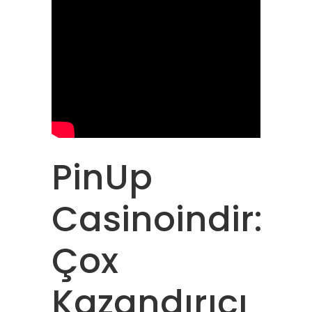
PinUp
Casinoindir:
Çox
Kazandırıcı