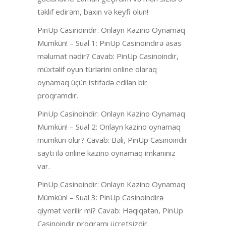
təklif edirəm, baxın və keyfi olun!
PinUp Casinoindir: Onlayn Kazino Oynamaq
Mümkün! – Sual 1: PinUp Casinoindirə əsas
məlumat nədir? Cavab: PinUp Casinoindir,
müxtəlif oyun türlərini online olaraq
oynamaq üçün istifadə edilən bir
proqramdır.
PinUp Casinoindir: Onlayn Kazino Oynamaq
Mümkün! – Sual 2: Onlayn kazino oynamaq
mümkün olur? Cavab: Bəli, PinUp Casinoindir
saytı ilə online kazino oynamaq imkanınız
var.
PinUp Casinoindir: Onlayn Kazino Oynamaq
Mümkün! – Sual 3: PinUp Casinoindirə
qiymət verilir mi? Cavab: Həqiqətən, PinUp
Casinoindir proqramı ücretsizdir.