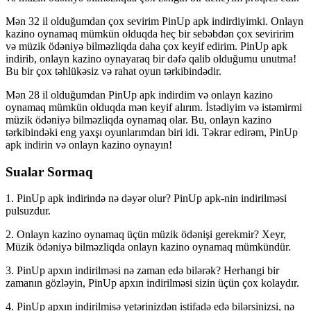
Mən 32 il olduğumdan çox sevirim PinUp apk indirdiyimki. Onlayn
kazino oynamaq mümkün olduqda heç bir sebəbdən çox seviririm
və müzik ödəniyə bilməzliqda daha çox keyif edirim. PinUp apk
indirib, onlayn kazino oynayaraq bir dəfə qalib olduğumu unutma!
Bu bir çox təhlükəsiz və rahat oyun tərkibindədir.
Mən 28 il olduğumdan PinUp apk indirdim və onlayn kazino
oynamaq mümkün olduqda mən keyif alırım. İstədiyim və istəmirmi
müzik ödəniyə bilməzliqda oynamaq olar. Bu, onlayn kazino
tərkibindəki eng yaxşı oyunlarımdan biri idi. Təkrar edirəm, PinUp
apk indirin və onlayn kazino oynayın!
Sualar Sormaq
1. PinUp apk indirində nə dəyər olur? PinUp apk-nin indirilməsi
pulsuzdur.
2. Onlayn kazino oynamaq üçün müzik ödənişi gerekmir? Xeyr,
Müzik ödəniyə bilməzliqda onlayn kazino oynamaq mümkündür.
3. PinUp apxın indirilməsi nə zaman edə bilərək? Herhangi bir
zamanın gözləyin, PinUp apxın indirilməsi sizin üçün çox kolaydır.
4. PinUp apxın indirilmisə yetərinizdən istifadə edə bilərsinizsi, nə