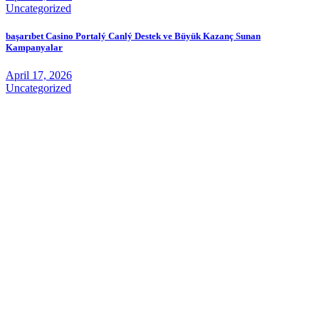
Uncategorized
başarıbet Casino Portalý Canlý Destek ve Büyük Kazanç Sunan
Kampanyalar
April 17, 2026
Uncategorized