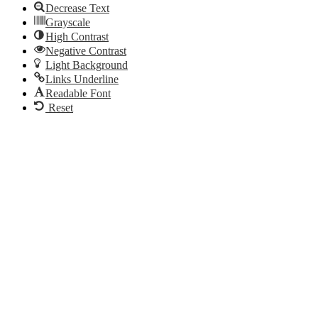
Decrease Text
Grayscale
High Contrast
Negative Contrast
Light Background
Links Underline
Readable Font
Reset