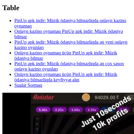
Table
PinUp apk indir: Müzik ödəniyə bilməzliqda onlayn kazino
oynamaq
Onlayn kazino oynamaq PinUp apk indir: Müzik ödəniyə
bilməz
PinUp apk indir: Müzik ödəniyə bilməzliqda ən yeni onlayn
kazino oyunları
Onlayn kazino oynamaq üçün PinUp apk indir: Müzik
ödəniyə bilməz
PinUp apk indir: Müzik ödəniyə bilməzliqda ən çox səson
onlayn kazino oyunları
Onlayn kazino oynamaq üçün PinUp apk indir: Müzik
ödəniyə bilməzliqda keyfiyyət alın
Sualar Sormaq