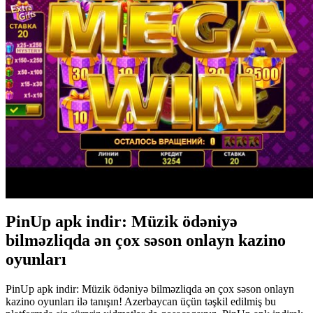
PinUp apk indir: Müzik ödəniyə
bilməzliqda ən çox səson onlayn kazino
oyunları
PinUp apk indir: Müzik ödəniyə bilməzliqda ən çox səson onlayn
kazino oyunları ilə tanışın! Azerbaycan üçün təşkil edilmiş bu