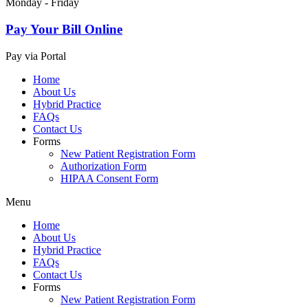
Monday - Friday
Pay Your Bill Online
Pay via Portal
Home
About Us
Hybrid Practice
FAQs
Contact Us
Forms
New Patient Registration Form
Authorization Form
HIPAA Consent Form
Menu
Home
About Us
Hybrid Practice
FAQs
Contact Us
Forms
New Patient Registration Form