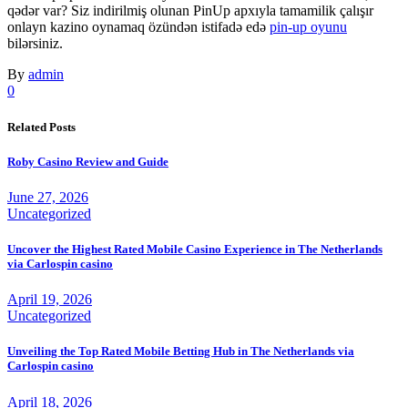
qədər var? Siz indirilmiş olunan PinUp apxıyla tamamilik çalışır
onlayn kazino oynamaq özündən istifadə edə
pin-up oyunu
bilərsiniz.
By
admin
0
Related Posts
Roby Casino Review and Guide
June 27, 2026
Uncategorized
Uncover the Highest Rated Mobile Casino Experience in The Netherlands
via Carlospin casino
April 19, 2026
Uncategorized
Unveiling the Top Rated Mobile Betting Hub in The Netherlands via
Carlospin casino
April 18, 2026