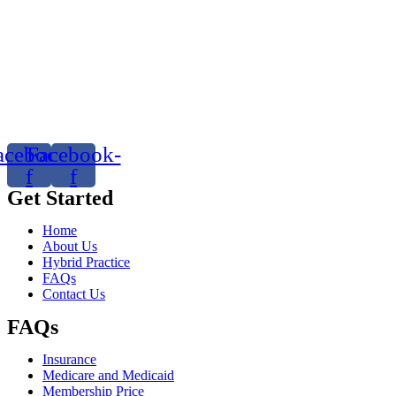
acebook-
Facebook-
f
f
Get Started
Home
About Us
Hybrid Practice
FAQs
Contact Us
FAQs
Insurance
Medicare and Medicaid
Membership Price