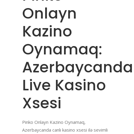
Onlayn
Kazino
Oynamaq:
Azerbaycanda
Live Kasino
Xsesi
Pinko Onlayn Kazino Oynamaq,
Azerbaycanda canlı kasino xsesi ilə sevimli