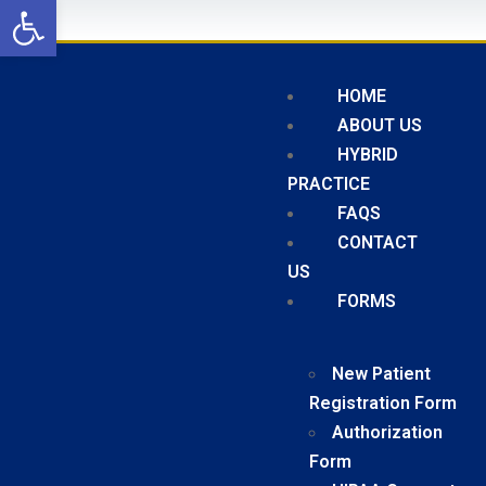
Open toolbar
HOME
ABOUT US
HYBRID
PRACTICE
FAQS
CONTACT
US
FORMS
New Patient
Registration Form
Authorization
Form