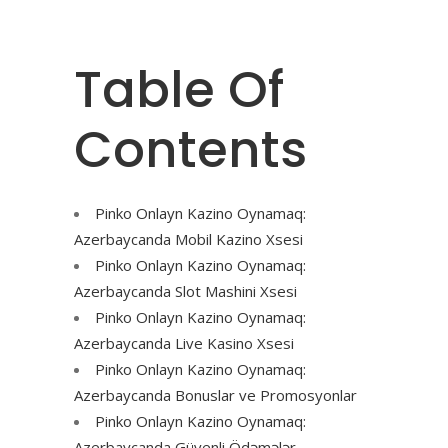
Table Of
Contents
Pinko Onlayn Kazino Oynamaq:
Azerbaycanda Mobil Kazino Xsesi
Pinko Onlayn Kazino Oynamaq:
Azerbaycanda Slot Mashini Xsesi
Pinko Onlayn Kazino Oynamaq:
Azerbaycanda Live Kasino Xsesi
Pinko Onlayn Kazino Oynamaq:
Azerbaycanda Bonuslar ve Promosyonlar
Pinko Onlayn Kazino Oynamaq:
Azerbaycanda Güvenli Ödəmələr