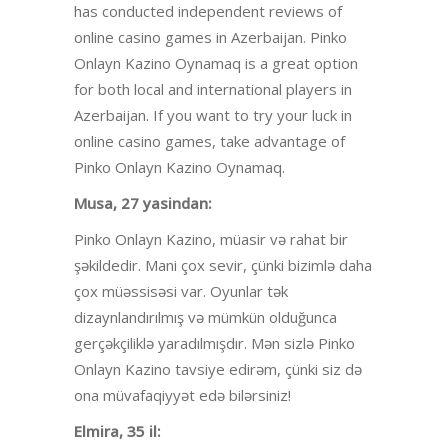
has conducted independent reviews of
online casino games in Azerbaijan. Pinko
Onlayn Kazino Oynamaq is a great option
for both local and international players in
Azerbaijan. If you want to try your luck in
online casino games, take advantage of
Pinko Onlayn Kazino Oynamaq.
Musa, 27 yasindan:
Pinko Onlayn Kazino, müasir və rahat bir
şəkildedir. Mani çox sevir, çünki bizimlə daha
çox müəssisəsi var. Oyunlar tək
dizaynlandırılmış və mümkün olduğunca
gerçəkçiliklə yaradılmışdır. Mən sizlə Pinko
Onlayn Kazino tavsiye edirəm, çünki siz də
ona müvafaqiyyət edə bilərsiniz!
Elmira, 35 il: