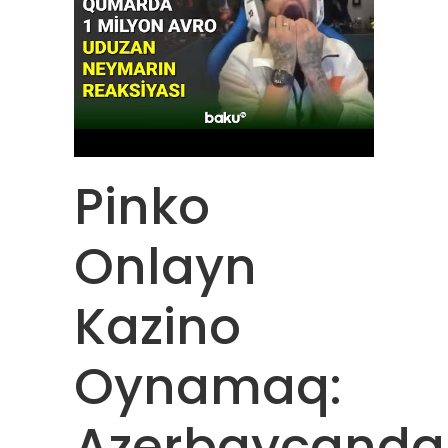
Pinko
Onlayn
Kazino
Oynamaq:
Azerbaycanda