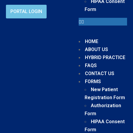
HIPAA Consent
Form
PORTAL LOGIN
HOME
ABOUT US
HYBRID PRACTICE
FAQS
CONTACT US
FORMS
New Patient
Registration Form
Authorization
Form
HIPAA Consent
Form