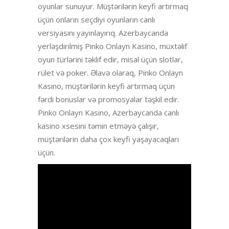
oyunlar sunuyur. Müştərilərin keyfi artırmaq
üçün onların seçdiyi oyunların canlı
versiyasını yayınlayırıq. Azerbaycanda
yerləşdirilmiş Pinko Onlayn Kasino, müxtəlif
oyun türlərini təklif edir, misal üçün slotlar,
rület və poker. Əlavə olaraq, Pinko Onlayn
Kasino, müştərilərin keyfi artırmaq üçün
fərdi bonuslar və promosyalar təşkil edir.
Pinko Onlayn Kasino, Azerbaycanda canlı
kasino xsesini təmin etməyə çalışır,
müştərilərin daha çox keyfi yaşayacaqları
üçün.