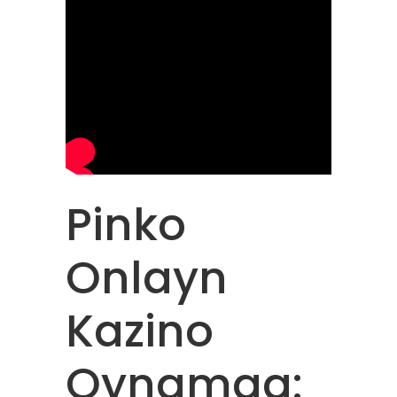
Pinko
Onlayn
Kazino
Oynamaq: