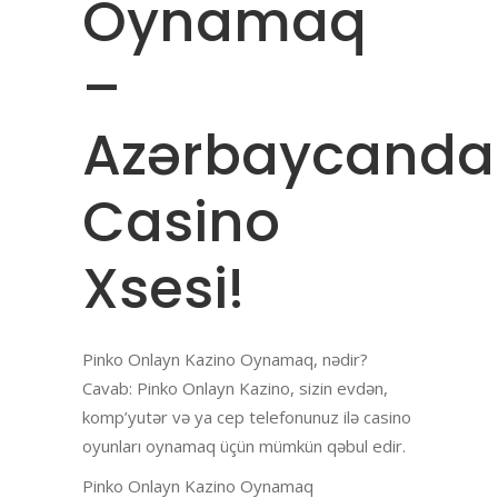
Oynamaq
–
Azərbaycanda
Casino
Xsesi!
Pinko Onlayn Kazino Oynamaq, nədir?
Cavab: Pinko Onlayn Kazino, sizin evdən,
komp’yutər və ya cep telefonunuz ilə casino
oyunları oynamaq üçün mümkün qəbul edir.
Pinko Onlayn Kazino Oynamaq