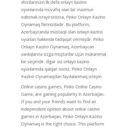
dostlarınızın ilk defə onlayn kazino
oyunlarında müvafiq olan bir məzmun
edinmək istəyirsinizsə, Pinko Onlayn Kazino
Oynamaq fikrinizdadır. Bu platform,
Azerbaycanda müstəqil olan onlayn kazino
oyunları hakkında tədqiqat vermişdir. Pinko
Onlayn Kazino Oynamaq, Azerbaycan
xanlıqlarına özgə müştərilər üçün mükəmməl
bir seçimdir. Əgər siz onlayn kazino
oyunlarında qalqan sıxnız, Pinko Onlayn
Kazino Oynamaqdan faydalanmaq isteyin.
Online casino games, Pinko Online Casino
Game, are gaining popularity in Azerbaijan.
If you and your friends want to find an
independent opinion about online casino
games in Azerbaijan, Pinko Onlayn Kazino
Oynamaq is the right choice. This platform