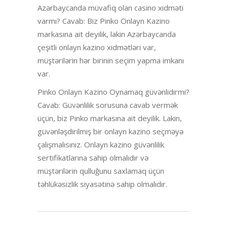
Azərbaycanda müvafiq olan casino xidməti
varmı? Cavab: Biz Pinko Onlayn Kazino
markasına ait deyilik, lakin Azərbaycanda
çeşitli onlayn kazino xidmətləri var,
müştərilərin hər birinin seçim yapma imkanı
var.
Pinko Onlayn Kazino Oynamaq güvənlidirmi?
Cavab: Güvənlilik sorusuna cavab vermək
üçün, biz Pinko markasına ait deyilik. Lakin,
güvənləşdirilmiş bir onlayn kazino seçməyə
çalışmalısınız. Onlayn kazino güvənlilik
sertifikatlarına sahip olmalıdır və
müştərilərin qulluğunu saxlamaq üçün
təhlükəsizlik siyasətinə sahip olmalıdır.