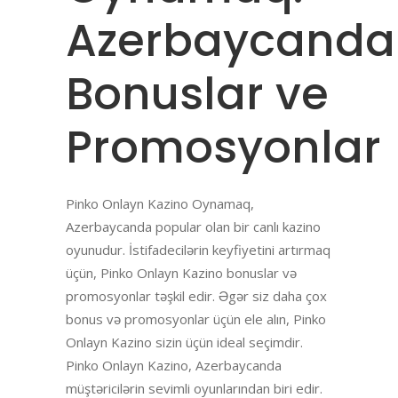
Azerbaycanda
Bonuslar ve
Promosyonlar
Pinko Onlayn Kazino Oynamaq,
Azerbaycanda popular olan bir canlı kazino
oyunudur. İstifadecilərin keyfiyetini artırmaq
üçün, Pinko Onlayn Kazino bonuslar və
promosyonlar təşkil edir. Əgər siz daha çox
bonus və promosyonlar üçün ele alın, Pinko
Onlayn Kazino sizin üçün ideal seçimdir.
Pinko Onlayn Kazino, Azerbaycanda
müştəricilərin sevimli oyunlarından biri edir.