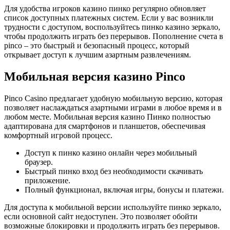
Для удобства игроков казино пинко регулярно обновляет
список доступных платежных систем. Если у вас возникли
трудности с доступом, воспользуйтесь пинко казино зеркало,
чтобы продолжить играть без перерывов. Пополнение счета в
pinco – это быстрый и безопасный процесс, который
открывает доступ к лучшим азартным развлечениям.
Мобильная версия казино Pinco
Pinco Casino предлагает удобную мобильную версию, которая
позволяет наслаждаться азартными играми в любое время и в
любом месте. Мобильная версия казино Пинко полностью
адаптирована для смартфонов и планшетов, обеспечивая
комфортный игровой процесс.
Доступ к пинко казино онлайн через мобильный
браузер.
Быстрый пинко вход без необходимости скачивать
приложение.
Полный функционал, включая игры, бонусы и платежи.
Для доступа к мобильной версии используйте пинко зеркало,
если основной сайт недоступен. Это позволяет обойти
возможные блокировки и продолжить играть без перерывов.