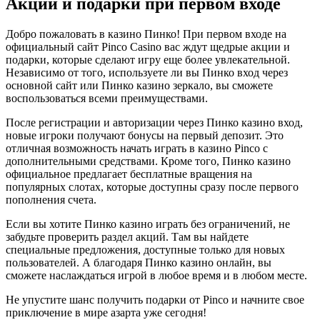
Акции и подарки при первом входе
Добро пожаловать в казино Пинко! При первом входе на
официальный сайт Pinco Casino вас ждут щедрые акции и
подарки, которые сделают игру еще более увлекательной.
Независимо от того, используете ли вы Пинко вход через
основной сайт или Пинко казино зеркало, вы сможете
воспользоваться всеми преимуществами.
После регистрации и авторизации через Пинко казино вход,
новые игроки получают бонусы на первый депозит. Это
отличная возможность начать играть в казино Pinco с
дополнительными средствами. Кроме того, Пинко казино
официальное предлагает бесплатные вращения на
популярных слотах, которые доступны сразу после первого
пополнения счета.
Если вы хотите Пинко казино играть без ограничений, не
забудьте проверить раздел акций. Там вы найдете
специальные предложения, доступные только для новых
пользователей. А благодаря Пинко казино онлайн, вы
сможете наслаждаться игрой в любое время и в любом месте.
Не упустите шанс получить подарки от Pinco и начните свое
приключение в мире азарта уже сегодня!