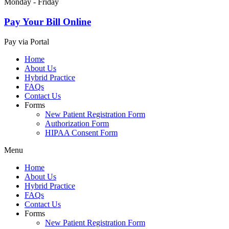
Monday - Friday
Pay Your Bill Online
Pay via Portal
Home
About Us
Hybrid Practice
FAQs
Contact Us
Forms
New Patient Registration Form
Authorization Form
HIPAA Consent Form
Menu
Home
About Us
Hybrid Practice
FAQs
Contact Us
Forms
New Patient Registration Form