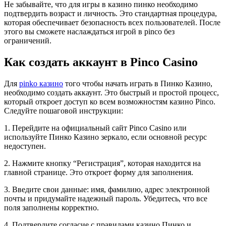
Не забывайте, что для игры в казино пинко необходимо
подтвердить возраст и личность. Это стандартная процедура,
которая обеспечивает безопасность всех пользователей. После
этого вы сможете наслаждаться игрой в pinco без
ограничений.
Как создать аккаунт в Pinco Casino
Для
pinko казино
того чтобы начать играть в Пинко Казино,
необходимо создать аккаунт. Это быстрый и простой процесс,
который откроет доступ ко всем возможностям казино Pinco.
Следуйте пошаговой инструкции:
1. Перейдите на официальный сайт Pinco Casino или
используйте Пинко Казино зеркало, если основной ресурс
недоступен.
2. Нажмите кнопку “Регистрация”, которая находится на
главной странице. Это откроет форму для заполнения.
3. Введите свои данные: имя, фамилию, адрес электронной
почты и придумайте надежный пароль. Убедитесь, что все
поля заполнены корректно.
4. Подтвердите согласие с правилами казино Пинко и