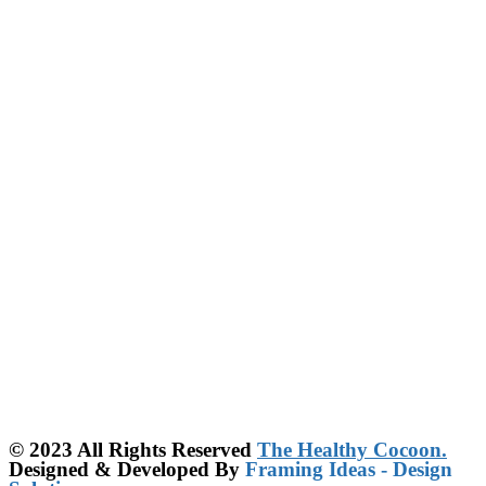
© 2023 All Rights Reserved
The Healthy Cocoon.
Designed & Developed By
Framing Ideas - Design