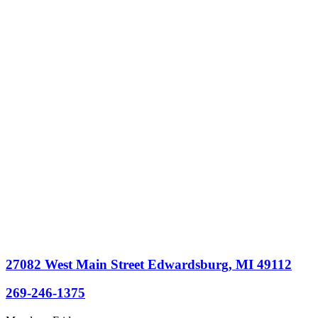
27082 West Main Street Edwardsburg, MI 49112
269-246-1375