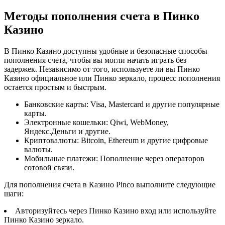
Методы пополнения счета в Пинко
Казино
В Пинко Казино доступны удобные и безопасные способы
пополнения счета, чтобы вы могли начать играть без
задержек. Независимо от того, используете ли вы Пинко
Казино официальное или Пинко зеркало, процесс пополнения
остается простым и быстрым.
Банковские карты: Visa, Mastercard и другие популярные
карты.
Электронные кошельки: Qiwi, WebMoney,
Яндекс.Деньги и другие.
Криптовалюты: Bitcoin, Ethereum и другие цифровые
валюты.
Мобильные платежи: Пополнение через операторов
сотовой связи.
Для пополнения счета в Казино Pinco выполните следующие
шаги:
Авторизуйтесь через Пинко Казино вход или используйте
Пинко Казино зеркало.