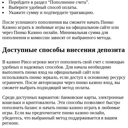
Перейдите в раздел “Пополнение счета”.
Выберите удобный способ оплаты.
Укажите сумму и подтвердите транзакцию.
После успешного пополнения вы сможете начать Пинко
Казино играть в любимые игры на официальном сайте или
через Пинко Казино онлайн. Минимальная сумма для
пополнения и комиссии зависят от выбранного метода.
Доступные способы внесения депозита
В казино Pinco игроки могут пополнить свой счет с помощью
удобных и надежных способов. Для начала необходимо
выполнить пинко вход на официальный сайт или
использовать пинко зеркало, если доступ к основному ресурсу
ограничен. После авторизации через пинко казино вход, вы
сможете выбрать подходящий метод оплаты.
Среди доступных вариантов: банковские карты, электронные
кошельки и криптовалюты. Эти способы позволяют быстро
пополнить баланс и начать пинко казино играть в любимые
игры. Если вы предпочитаете пинко казино онлайн,
убедитесь, что выбранный метод поддерживается в вашем
регионе.