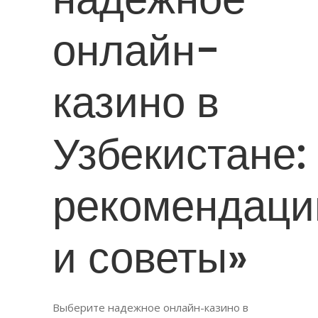
онлайн-
казино в
Узбекистане:
рекомендаци
и советы»
Выберите надежное онлайн-казино в