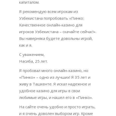
капиталом.
Я рекомендую всем игрокам из
Узбекистана попробовать «Пинко:
Качественное онлайн-казино для
игроков Узбекистана – скачайте сейчас!».
Вы наверняка будете довольны игрой,
как и я.
С уважением,
Насиба, 25 лет.
Я пробовал много онлайн-казино, но
«Пинко» – одно из лучших! Я 35 лет и
живу в Ташкенте. Я искал надежное и
удобное казино для игры в свои
любимые игры, и нашел его в «Пинко».
На сайте очень удобно и просто играть,
и я очень доволен выбором игр. Кроме