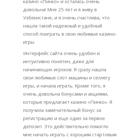
казино «Пинко» и осталась очень
довольна! Мне 25 лет и я живу в
Узбекистане, и я очень счастлива, что
нашла такой надежный и удобный
способ поиграть в свои любимые казино-
игры.
Интерфейс сайта очень удобен и
интуитивно понятен, даже для
начинающих игроков. Я сразу нашла
свои любимые слот-машины и селлery
игры, и начала играть. Кроме того, я
очень довольна бонусами и акциями,
которые предлагает казино «Пинко». Я
получила замечательный бонус за
регистрацию и еще один за первое
депозит. Это действительно помогло
мне начать играть с хорошим стартовым