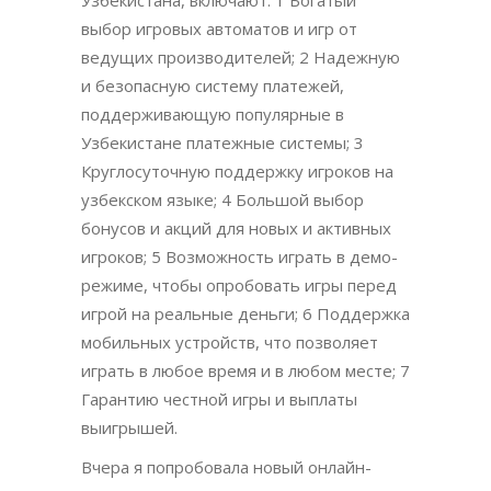
Узбекистана, включают: 1 Богатый
выбор игровых автоматов и игр от
ведущих производителей; 2 Надежную
и безопасную систему платежей,
поддерживающую популярные в
Узбекистане платежные системы; 3
Круглосуточную поддержку игроков на
узбекском языке; 4 Большой выбор
бонусов и акций для новых и активных
игроков; 5 Возможность играть в демо-
режиме, чтобы опробовать игры перед
игрой на реальные деньги; 6 Поддержка
мобильных устройств, что позволяет
играть в любое время и в любом месте; 7
Гарантию честной игры и выплаты
выигрышей.
Вчера я попробовала новый онлайн-