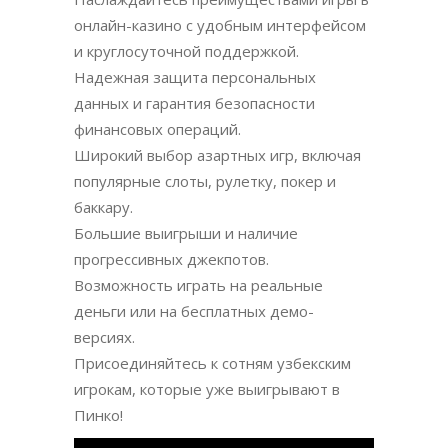
онлайн-казино с удобным интерфейсом
и круглосуточной поддержкой.
Надежная защита персональных
данных и гарантия безопасности
финансовых операций.
Широкий выбор азартных игр, включая
популярные слоты, рулетку, покер и
баккару.
Большие выигрыши и наличие
прогрессивных джекпотов.
Возможность играть на реальные
деньги или на бесплатных демо-
версиях.
Присоединяйтесь к сотням узбекским
игрокам, которые уже выигрывают в
Пинко!