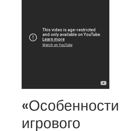
«Особенности
игрового