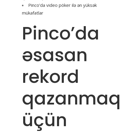
Pinco’da video pöker ilə ən yüksək
mükafatlar
Pinco’da
əsasan
rekord
qazanmaq
üçün