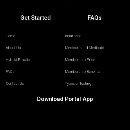
Get Started
FAQs
Home
Insurance
About Us
Medicare and Medicaid
Hybrid Practice
Membership Price
FAQs
Membership Benefits
Contact Us
Types of Testing
Download Portal App