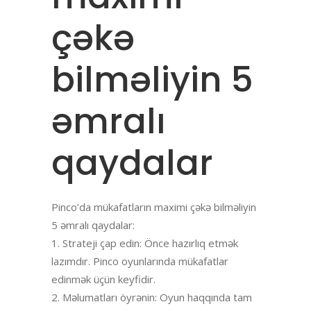
çəkə
bilməliyin 5
əmralı
qaydalar
Pinco’da mükafatların maximi çəkə bilməliyin
5 əmralı qaydalar:
1. Strateji çap edin: Önce hazırlıq etmək
lazımdır. Pinco oyunlarında mükafatlar
edinmək üçün keyfidir.
2. Məlumatları öyrənin: Oyun haqqında tam