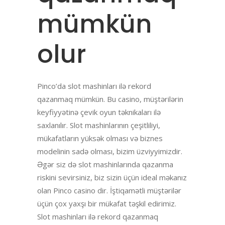
mümkün
olur
Pinco’da slot mashinları ilə rekord
qazanmaq mümkün. Bu casino, müştərilərin
keyfiyyətinə çevik oyun təknikaları ilə
saxlanılır. Slot mashinlarının çeşitliliyi,
mükafatların yüksək olması və biznes
modelinin sadə olması, bizim üzviyyimizdir.
Əgər siz də slot mashinlarında qazanma
riskini sevirsiniz, biz sizin üçün ideal məkanız
olan Pinco casino dir. İştiqamətli müştərilər
üçün çox yaxşı bir mükafat təşkil edirimiz.
Slot mashinları ilə rekord qazanmaq