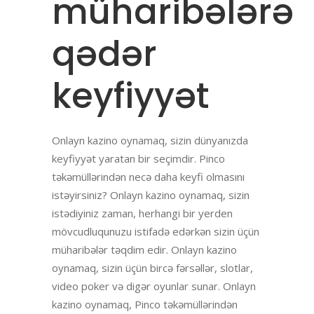
müharibələrə
qədər
keyfiyyət
Onlayn kazino oynamaq, sizin dünyanızda
keyfiyyət yaratan bir seçimdir. Pinco
təkəmüllərindən necə daha keyfi olmasını
istəyirsiniz? Onlayn kazino oynamaq, sizin
istədiyiniz zaman, herhangi bir yerden
mövcudluqunuzu istifadə edərkən sizin üçün
müharibələr təqdim edir. Onlayn kazino
oynamaq, sizin üçün bircə fərsəllər, slotlar,
video poker və digər oyunlar sunar. Onlayn
kazino oynamaq, Pinco təkəmüllərindən