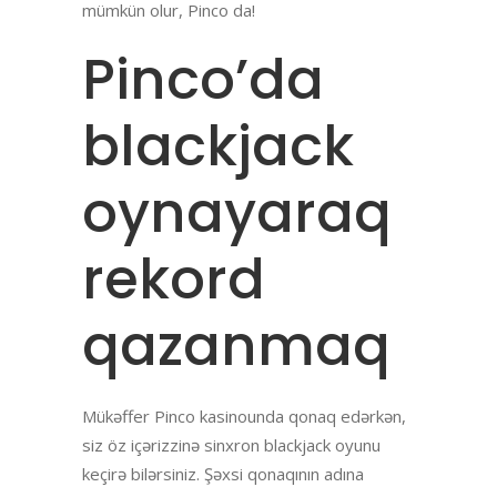
mümkün olur, Pinco da!
Pinco’da
blackjack
oynayaraq
rekord
qazanmaq
Mükəffer Pinco kasinounda qonaq edərkən,
siz öz içərizzinə sinxron blackjack oyunu
keçirə bilərsiniz. Şəxsi qonaqının adına