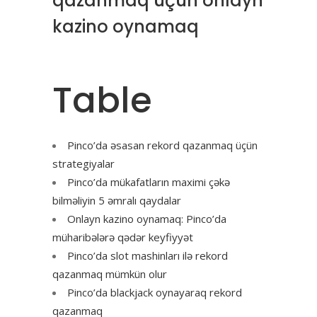
qazanmaq üçün onlayn
kazino oynamaq
Table
Pinco’da əsasan rekord qazanmaq üçün
strategiyalar
Pinco’da mükafatların maximi çəkə
bilməliyin 5 əmralı qaydalar
Onlayn kazino oynamaq: Pinco’da
müharibələrə qədər keyfiyyət
Pinco’da slot mashinları ilə rekord
qazanmaq mümkün olur
Pinco’da blackjack oynayaraq rekord
qazanmaq