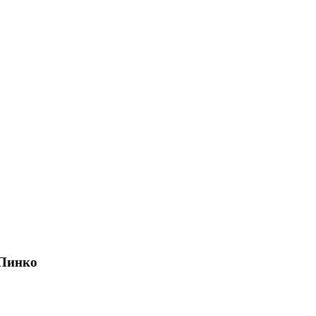
 Пинко