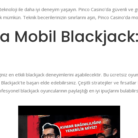
teknoloji ile daha iyi deneyim yaşayın. Pinco Casino’da güvenli ve g
mümkün. Teknik becerilerinizin sınırlarını aşın, Pinco Casino’da m
 Mobil Blackjack: 
niz en etkili blackjack deneyimlerini aşabilecektir. Bu ücretsiz oy
l Blackjack’te başarı elde edebilirsiniz. Çeşitli stratejiler ve fırsat
esyonel blackjack oyuncularının paylaştığı en iyi ipuçlarını bulabili