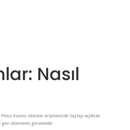
ar: Nasıl
k Pinco Kasino sitesine erişmenizdir.Sayfayı açtıktan
a geri dönmeniz gerekebilir.