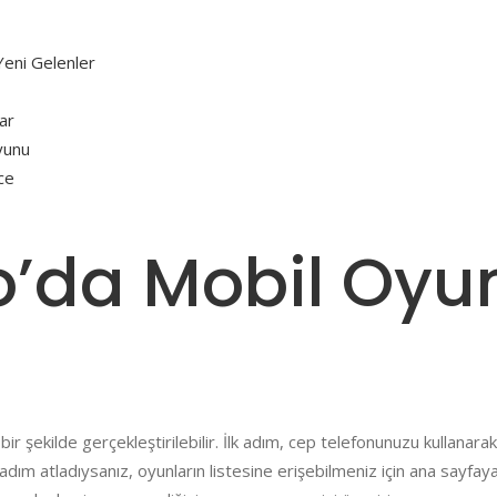
 Yeni Gelenler
lar
yunu
ce
’da Mobil Oyunl
ir şekilde gerçekleştirilebilir. İlk adım, cep telefonunuzu kullanara
dım atladıysanız, oyunların listesine erişebilmeniz için ana sayfay