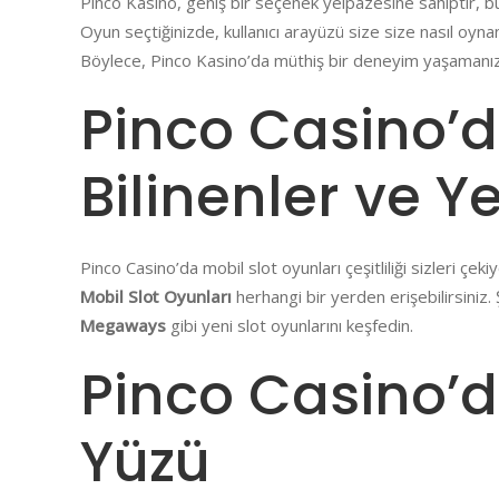
Pinco Kasino, geniş bir seçenek yelpazesine sahiptir, b
Oyun seçtiğinizde, kullanıcı arayüzü size size nasıl oynan
Böylece, Pinco Kasino’da müthiş bir deneyim yaşamanız i
Pinco Casino’da
Bilinenler ve Y
Pinco Casino’da mobil slot oyunları çeşitliliği sizleri çe
Mobil Slot Oyunları
herhangi bir yerden erişebilirsiniz.
Megaways
gibi yeni slot oyunlarını keşfedin.
Pinco Casino’d
Yüzü