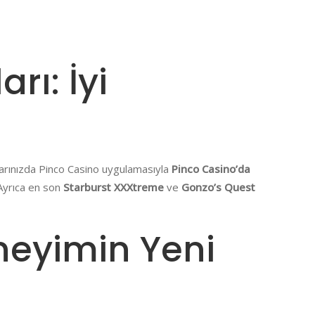
rı: İyi
azlarınızda Pinco Casino uygulamasıyla
Pinco Casino’da
 Ayrıca en son
Starburst XXXtreme
ve
Gonzo’s Quest
neyimin Yeni