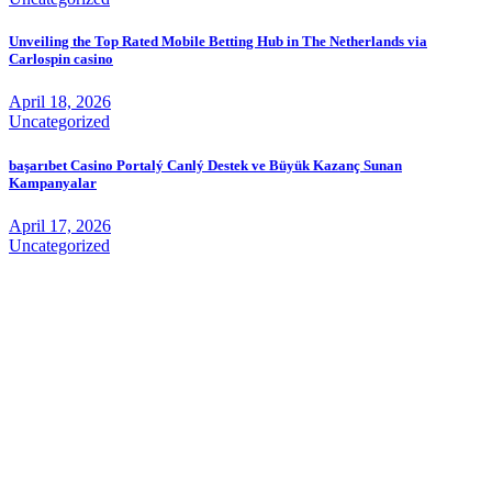
Unveiling the Top Rated Mobile Betting Hub in The Netherlands via
Carlospin casino
April 18, 2026
Uncategorized
başarıbet Casino Portalý Canlý Destek ve Büyük Kazanç Sunan
Kampanyalar
April 17, 2026
Uncategorized