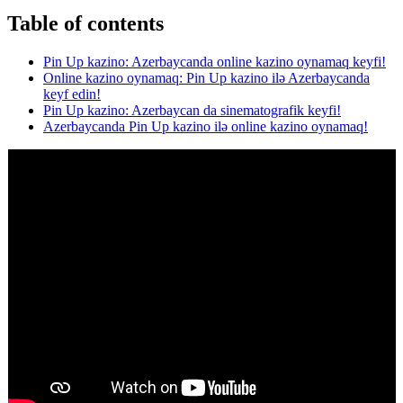
Table of contents
Pin Up kazino: Azerbaycanda online kazino oynamaq keyfi!
Online kazino oynamaq: Pin Up kazino ilə Azerbaycanda
keyf edin!
Pin Up kazino: Azerbaycan da sinematografik keyfi!
Azerbaycanda Pin Up kazino ilə online kazino oynamaq!