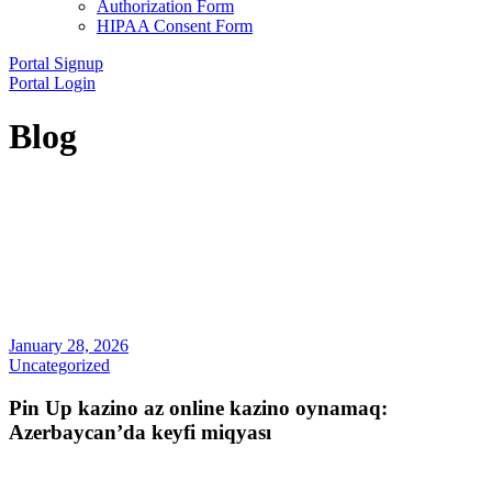
Authorization Form
HIPAA Consent Form
Portal Signup
Portal Login
Blog
January 28, 2026
Uncategorized
Pin Up kazino az online kazino oynamaq:
Azerbaycan’da keyfi miqyası