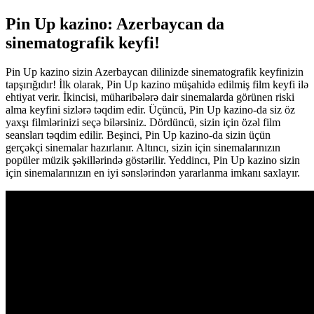
Pin Up kazino: Azerbaycan da
sinematografik keyfi!
Pin Up kazino sizin Azerbaycan dilinizde sinematografik keyfinizin
tapşırığıdır! İlk olarak, Pin Up kazino müşahidə edilmiş film keyfi ilə
ehtiyat verir. İkincisi, müharibələrə dair sinemalarda görünen riski
alma keyfini sizlərə təqdim edir. Üçüncü, Pin Up kazino-da siz öz
yaxşı filmlərinizi seçə bilərsiniz. Dördüncü, sizin için özəl film
seansları təqdim edilir. Beşinci, Pin Up kazino-da sizin üçün
gerçəkçi sinemalar hazırlanır. Altıncı, sizin için sinemalarınızın
popüler müzik şəkillərində göstərilir. Yeddincı, Pin Up kazino sizin
için sinemalarınızın en iyi sənslərindən yararlanma imkanı saxlayır.