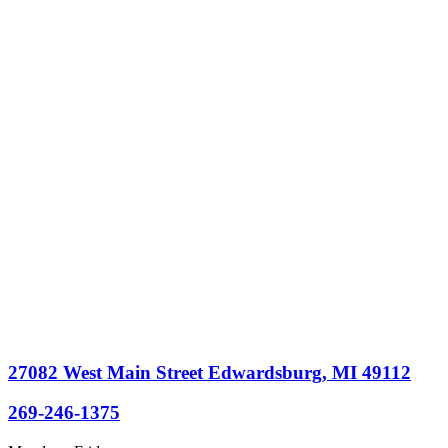
27082 West Main Street Edwardsburg, MI 49112
269-246-1375