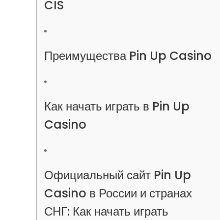
CIS
Преимущества Pin Up Casino
Как начать играть в Pin Up
Casino
Официальный сайт Pin Up
Casino в России и странах
СНГ: Как начать играть