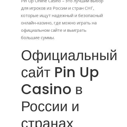
Pin Up Online Casino – это лучший выбор
для игроков из России и стран СНГ,
которые ищут надежный и безопасный
онлайн-казино, где можно играть на
официальном сайте и выиграть
большие суммы.
Официальный
сайт Pin Up
Casino в
России и
странах