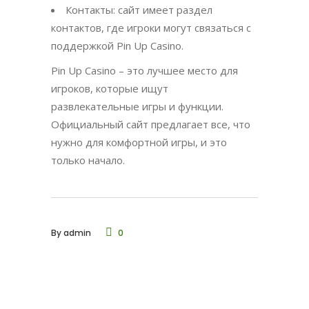
Контакты: сайт имеет раздел
контактов, где игроки могут связаться с
поддержкой Pin Up Casino.
Pin Up Casino – это лучшее место для
игроков, которые ищут
развлекательные игры и функции.
Официальный сайт предлагает все, что
нужно для комфортной игры, и это
только начало.
By
admin
0