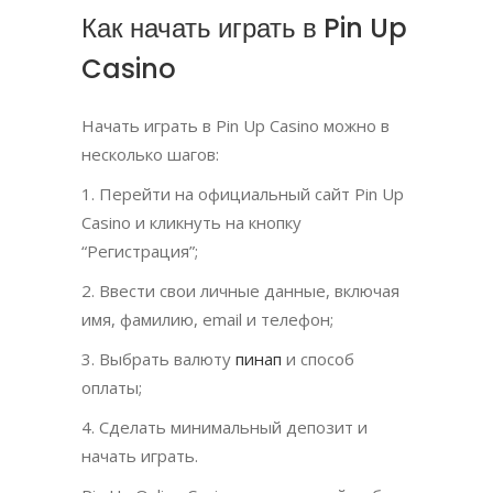
Как начать играть в Pin Up
Casino
Начать играть в Pin Up Casino можно в
несколько шагов:
1. Перейти на официальный сайт Pin Up
Casino и кликнуть на кнопку
“Регистрация”;
2. Ввести свои личные данные, включая
имя, фамилию, email и телефон;
3. Выбрать валюту
пинап
и способ
оплаты;
4. Сделать минимальный депозит и
начать играть.