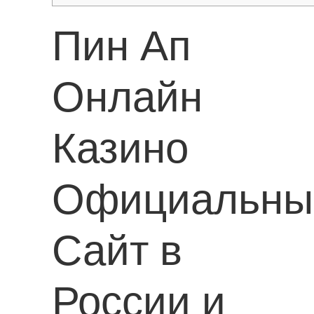
Пин Ап
Онлайн
Казино
Официальны
Сайт в
России и