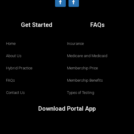
Get Started
FAQs
Home
Insurance
About Us
Medicare and Medicaid
Hybrid Practice
Membership Price
FAQs
Membership Benefits
Contact Us
Types of Testing
Download Portal App