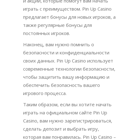
и акции, которые помогут вам начать
играть с преимуществом. Pin Up Casino
предлагает бонусы для новых игроков, а
также регулярные бонусы для
постоянных игроков.
Наконец, вам нужно помнить о
безопасности и конфиденциальности
своих данных. Pin Up Casino использует
современные технологии безопасности,
чтобы защитить вашу информацию и
обеспечить безопасность вашего
игрового процесса.
Таким образом, если вы хотите начать
играть на официальном сайте Pin Up
Casino, вам нужно зарегистрироваться,
сделать депозит и выбрать игру,
которая вам понравилась. Pin Up Casino –