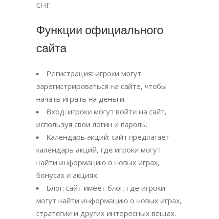
СНГ.
Функции официального
сайта
Регистрация: игроки могут
зарегистрироваться на сайте, чтобы
начать играть на деньги.
Вход: игроки могут войти на сайт,
используя свои логин и пароль.
Календарь акций: сайт предлагает
календарь акций, где игроки могут
найти информацию о новых играх,
бонусах и акциях.
Блог: сайт имеет блог, где игроки
могут найти информацию о новых играх,
стратегии и других интересных вещах.