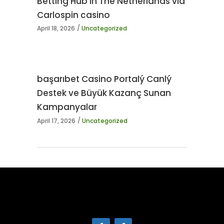
Betting Hub in The Netherlands via
Carlospin casino
April 18, 2026
Uncategorized
başarıbet Casino Portalý Canlý
Destek ve Büyük Kazanç Sunan
Kampanyalar
April 17, 2026
Uncategorized