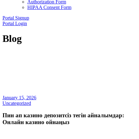
Authorization Form
HIPAA Consent Form
Portal Signup
Portal Login
Blog
January 15, 2026
Uncategorized
Пин ап казино депозитсіз тегін айналымдар:
Онлайн казино ойнаңыз