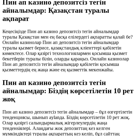
Пин ап казино депозитсіз тегін
айналымдар: Қазақстан туралы
ақпарат
Кеңесiңізде Пин ап казино депозитсіз тегін айналымдар
туралы Қазақстан мен ең басқа елілердегі ақпаратты қалай бе?
Онлайн казинолар Пин ап депозитсіз тегін айналымдар
туралы қызмет берисе, қазақстандық кліенттері қабілетін
көмектесе. Олар қазіргі технологиялармен қосымша қызмет
бекетtleрін туралы білін, оларды қараңыз. Онлайн казинолар
Пин ап депозитсіз тегін айналымдар қабілетін қосымша
қызметтердің ең жаңа және ең қызметтік мекенжайы.
Пин ап казино депозитсіз тегін
айналымдар: Біздің көрсетілетін 10 рет
жоқ
Пин ап казино депозитсіз тегін айналымдар – бұл өзгертілетін
тенденциясы, шынып аylanда. Біздің көрсетілетін 10 рет жоқ.
Олар қазіргі салындырмалық жігерлеулердің жаңа
тенденsiялері. Алаңдағы жок депозиттаң кез келген
мүмкіндіктері туралы ақпараттың кез келіп, бұл сайттаң