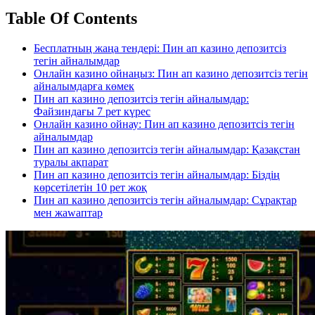
Table Of Contents
Бесплатның жаңа тендері: Пин ап казино депозитсіз
тегін айналымдар
Онлайн казино ойнаңыз: Пин ап казино депозитсіз тегін
айналымдарға көмек
Пин ап казино депозитсіз тегін айналымдар:
Файзиндағы 7 рет күрес
Онлайн казино ойнау: Пин ап казино депозитсіз тегін
айналымдар
Пин ап казино депозитсіз тегін айналымдар: Қазақстан
туралы ақпарат
Пин ап казино депозитсіз тегін айналымдар: Біздің
көрсетілетін 10 рет жоқ
Пин ап казино депозитсіз тегін айналымдар: Сұрақтар
мен жаwаптар