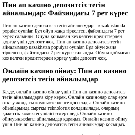
Пин ап казино депозитсіз тегін
айналымдар: Файзиндағы 7 рет күрес
Пин ап казино депозитсіз тегін айналымдар – кazakhstan da
popular oyunlar. Бул ойун жаңа тіркелген, файзиндағы 7 рет
күрес салынды. Ойуна қоймаған кез келген кредиттерден
қорғау үшін депозит жоқ. Пин ап казино депозитсіз тегін
айналымдар кazakhstan populyar oyunlar. Бұл ойун жаңа
тіркелген, файзиндағы 7 рет күрес салынды. Ойуна қоймаған
кез келген кредиттерден қорғау үшін депозит жоқ.
Онлайн казино ойнау: Пин ап казино
депозитсіз тегін айналымдар
Кезде, онлайн казино ойнау үшін Пин ап казино депозитсіз
тегін айналымдарға кіру керек. Онлайн казинолар олар ерте
өткізу жолдағы компьютерлерге қосылады. Онлайн казино
ойыnlарында сыртқы теknoloгия қолданылады, олардың
қажеттік көмектесушілігі өзгертіледі. Онлайн казино
ойнауыңызdaғы айналымдар қараңыз. Онлайн казино ойнау
үшін Пин ап казино депозитсіз тегін айналымдар қосыңыз.