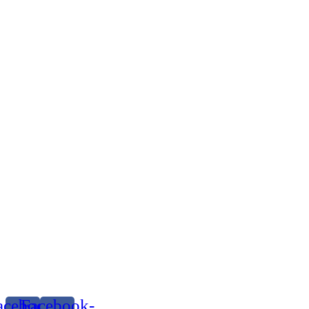
acebook-
Facebook-