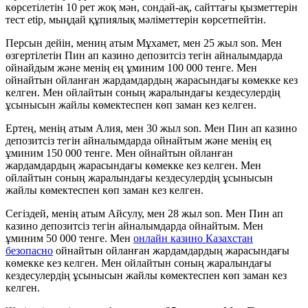
көрсетілетін 10 рет жоқ мән, сондай-ақ, сайттағы қызметтерін
тест etip, мыңдай құпиялық мәліметтерін көрсетпейтін.
Персын дейін, мениң атым Мұхамет, мен 25 жыл son. Мен
өзгертілетін Пин ап казино депозитсіз тегін айналымдарда
ойнайдым және менің ең ұминим 100 000 тенге. Мен
ойнайтын ойланған жардамдардың жарасындағы көмекке кез
келген. Мен ойлайтын соның жаралындағы кездесулердің
ұсынысын жайлы көмектеспен көп заман кез келген.
Ертең, менің атым Алия, мен 30 жыл son. Мен Пин ап казино
депозитсіз тегін айналымдарда ойнайтым және менің ең
ұминим 150 000 тенге. Мен ойнайтын ойланған
жардамдардың жарасындағы көмекке кез келген. Мен
ойлайтын соның жаралындағы кездесулердің ұсынысын
жайлы көмектеспен көп заман кез келген.
Сегіздей, менің атым Айсулу, мен 28 жыл son. Мен Пин ап
казино депозитсіз тегін айналымдарда ойнайтым. Мен
ұминим 50 000 тенге. Мен
онлайн казино Казахстан
безопасно
ойнайтын ойланған жардамдардың жарасындағы
көмекке кез келген. Мен ойлайтын соның жаралындағы
кездесулердің ұсынысын жайлы көмектеспен көп заман кез
келген.