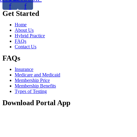
f
f
Get Started
Home
About Us
Hybrid Practice
FAQs
Contact Us
FAQs
Insurance
Medicare and Medicaid
Membership Price
Membership Benefits
Types of Testing
Download Portal App