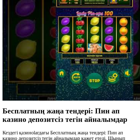
Бесплатның жаңа тендері: Пин ап
казино депозитсіз тегін айналымдар
Кездегі қазиноlarдағы Бесплатның жаңа тендері: Пин ап
казино депозитсіз тегін айналымдар қажет етеді. Шынып