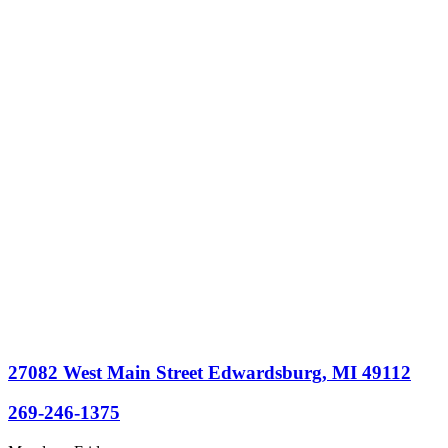
27082 West Main Street Edwardsburg, MI 49112
269-246-1375