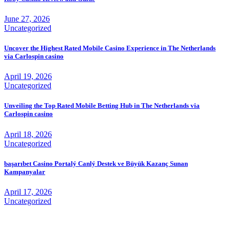
June 27, 2026
Uncategorized
Uncover the Highest Rated Mobile Casino Experience in The Netherlands
via Carlospin casino
April 19, 2026
Uncategorized
Unveiling the Top Rated Mobile Betting Hub in The Netherlands via
Carlospin casino
April 18, 2026
Uncategorized
başarıbet Casino Portalý Canlý Destek ve Büyük Kazanç Sunan
Kampanyalar
April 17, 2026
Uncategorized