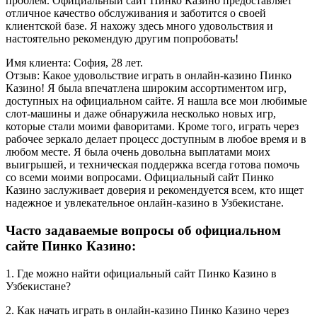
проблем. Официальный сайт Пинко Казино предоставляет
отличное качество обслуживания и заботится о своей
клиентской базе. Я нахожу здесь много удовольствия и
настоятельно рекомендую другим попробовать!
Имя клиента: София, 28 лет.
Отзыв: Какое удовольствие играть в онлайн-казино Пинко
Казино! Я была впечатлена широким ассортиментом игр,
доступных на официальном сайте. Я нашла все мои любимые
слот-машины и даже обнаружила несколько новых игр,
которые стали моими фаворитами. Кроме того, играть через
рабочее зеркало делает процесс доступным в любое время и в
любом месте. Я была очень довольна выплатами моих
выигрышей, и техническая поддержка всегда готова помочь
со всеми моими вопросами. Официальный сайт Пинко
Казино заслуживает доверия и рекомендуется всем, кто ищет
надежное и увлекательное онлайн-казино в Узбекистане.
Часто задаваемые вопросы об официальном
сайте Пинко Казино:
1. Где можно найти официальный сайт Пинко Казино в
Узбекистане?
2. Как начать играть в онлайн-казино Пинко Казино через