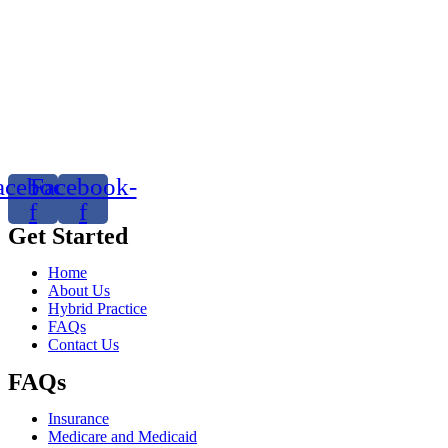
acebook-
Facebook-
f
f
Get Started
Home
About Us
Hybrid Practice
FAQs
Contact Us
FAQs
Insurance
Medicare and Medicaid