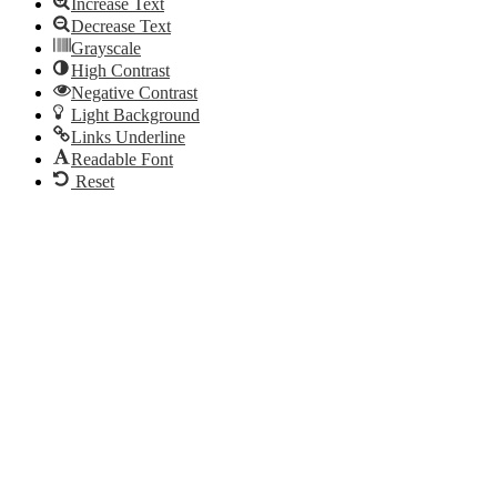
Increase Text
Decrease Text
Grayscale
High Contrast
Negative Contrast
Light Background
Links Underline
Readable Font
Reset