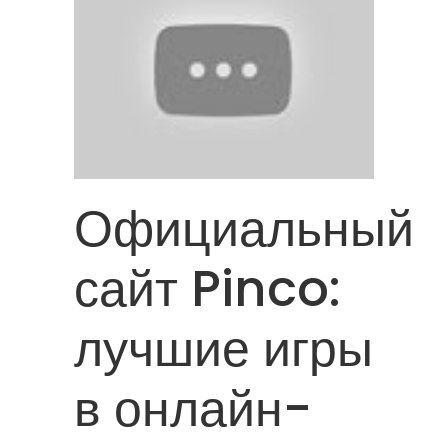
Официальный
сайт Pinco:
лучшие игры
в онлайн-