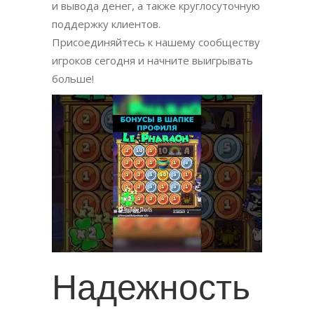
и вывода денег, а также круглосуточную
поддержку клиентов.
Присоединяйтесь к нашему сообществу
игроков сегодня и начните выигрывать
больше!
Надежность