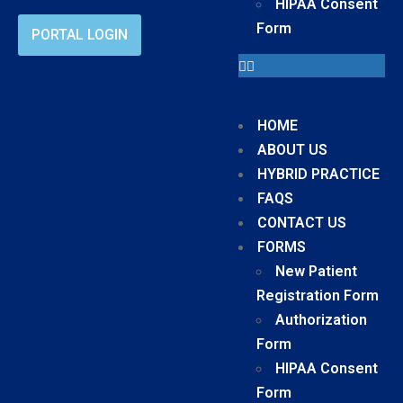
HIPAA Consent
Form
PORTAL LOGIN
HOME
ABOUT US
HYBRID PRACTICE
FAQS
CONTACT US
FORMS
New Patient
Registration Form
Authorization
Form
HIPAA Consent
Form