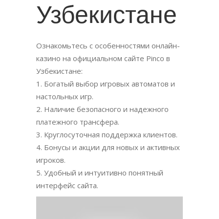
Узбекистане
Ознакомьтесь с особенностями онлайн-
казино на официальном сайте Pinco в
Узбекистане:
1. Богатый выбор игровых автоматов и
настольных игр.
2. Наличие безопасного и надежного
платежного трансфера.
3. Круглосуточная поддержка клиентов.
4. Бонусы и акции для новых и активных
игроков.
5. Удобный и интуитивно понятный
интерфейс сайта.