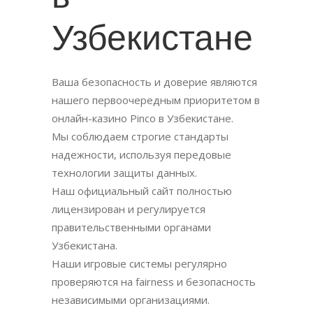
Узбекистане
Ваша безопасность и доверие являются
нашего первоочередным приоритетом в
онлайн-казино Pinco в Узбекистане.
Мы соблюдаем строгие стандарты
надежности, используя передовые
технологии защиты данных.
Наш официальный сайт полностью
лицензирован и регулируется
правительственными органами
Узбекистана.
Наши игровые системы регулярно
проверяются на fairness и безопасность
независимыми организациями.