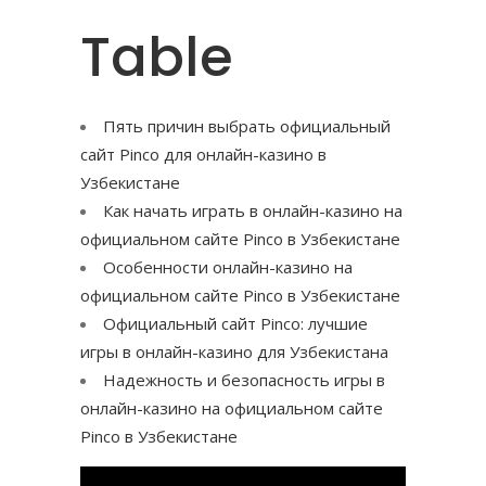
Table
Пять причин выбрать официальный
сайт Pinco для онлайн-казино в
Узбекистане
Как начать играть в онлайн-казино на
официальном сайте Pinco в Узбекистане
Особенности онлайн-казино на
официальном сайте Pinco в Узбекистане
Официальный сайт Pinco: лучшие
игры в онлайн-казино для Узбекистана
Надежность и безопасность игры в
онлайн-казино на официальном сайте
Pinco в Узбекистане