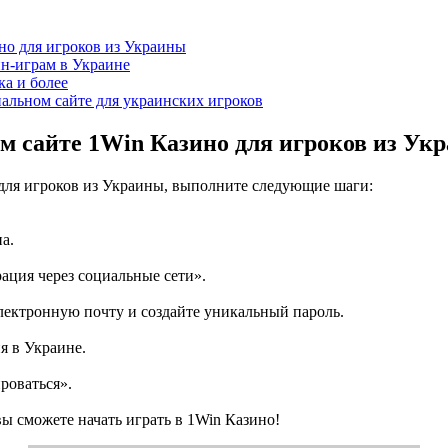
но для игроков из Украины
йн-играм в Украине
ка и более
альном сайте для украинских игроков
м сайте 1Win Казино для игроков из Ук
 для игроков из Украины, выполните следующие шаги:
а.
ация через социальные сети».
электронную почту и создайте уникальный пароль.
я в Украине.
роваться».
ы сможете начать играть в 1Win Казино!