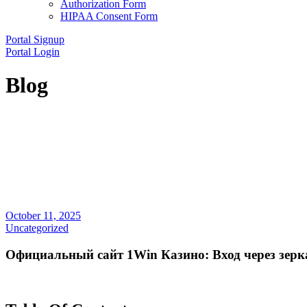
Authorization Form
HIPAA Consent Form
Portal Signup
Portal Login
Blog
October 11, 2025
Uncategorized
Официальный сайт 1Win Казино: Вход через зерк