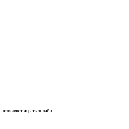
е позволяют играть онлайн.