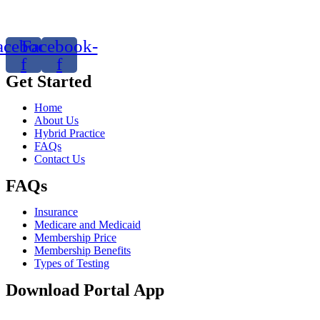
acebook-
Facebook-
f
f
Get Started
Home
About Us
Hybrid Practice
FAQs
Contact Us
FAQs
Insurance
Medicare and Medicaid
Membership Price
Membership Benefits
Types of Testing
Download Portal App