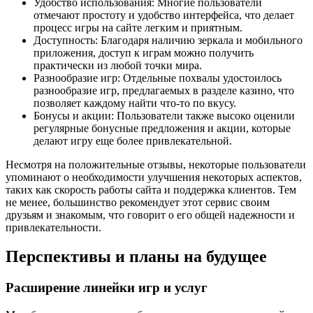
Удобство использования: Многие пользователи
отмечают простоту и удобство интерфейса, что делает
процесс игры на сайте легким и приятным.
Доступность: Благодаря наличию зеркала и мобильного
приложения, доступ к играм можно получить
практически из любой точки мира.
Разнообразие игр: Отдельные похвалы удостоилось
разнообразие игр, предлагаемых в разделе казино, что
позволяет каждому найти что-то по вкусу.
Бонусы и акции: Пользователи также высоко оценили
регулярные бонусные предложения и акции, которые
делают игру еще более привлекательной.
Несмотря на положительные отзывы, некоторые пользователи
упоминают о необходимости улучшения некоторых аспектов,
таких как скорость работы сайта и поддержка клиентов. Тем
не менее, большинство рекомендует этот сервис своим
друзьям и знакомым, что говорит о его общей надежности и
привлекательности.
Перспективы и планы на будущее
Расширение линейки игр и услуг