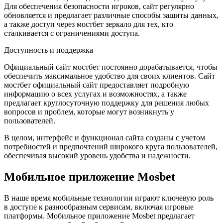
Для обеспечения безопасности игроков, сайт регулярно
обновляется и предлагает различные способы защиты данных,
а также доступ через мостбет зеркало для тех, кто
сталкивается с ограничениями доступа.
Доступность и поддержка
Официальный сайт мостбет постоянно дорабатывается, чтобы
обеспечить максимальное удобство для своих клиентов. Сайт
мостбет официальный сайт предоставляет подробную
информацию о всех услугах и возможностях, а также
предлагает круглосуточную поддержку для решения любых
вопросов и проблем, которые могут возникнуть у
пользователей.
В целом, интерфейс и функционал сайта созданы с учетом
потребностей и предпочтений широкого круга пользователей,
обеспечивая высокий уровень удобства и надежности.
Мобильное приложение Mosbet
В наше время мобильные технологии играют ключевую роль
в доступе к разнообразным сервисам, включая игровые
платформы. Мобильное приложение Mosbet предлагает