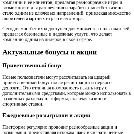
компании и её клиентов, предлагая разнообразные игры и
возможности для развлечения и заработка. мостбет казино
стало одним из ключевых направлений, привлекая множество
любителей азартных игр со всего мира.
Сегодня мостбет вход доступен для множества пользователей,
предлагая безопасные и надежные услуги, что делает
компанию одним из лидеров в своей сфере.
Актуальные бонусы и акции
Приветственный бонус
Новые пользователи могут рассчитывать на щедрый
приветственный бонус после регистрации и первого
депозита. Это отличная возможность начать игру с
дополнительными средствами, которые можно использовать в
различных разделах платформы, включая казино и
спортивные ставки.
Ежедневные розыгрыши и акции
Платформа регулярно проводит разнообразные акции и
розыгрыши, предоставляя игрокам шанс выиграть ценные