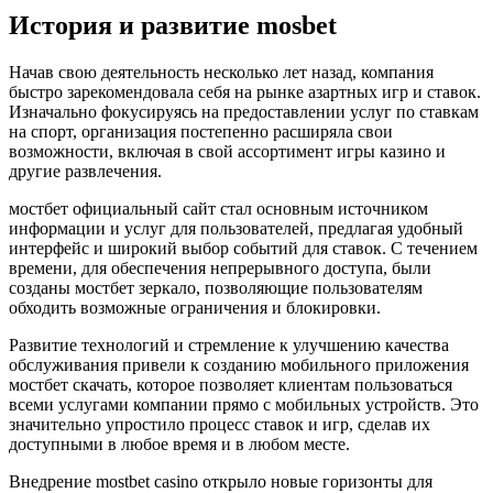
История и развитие mosbet
Начав свою деятельность несколько лет назад, компания
быстро зарекомендовала себя на рынке азартных игр и ставок.
Изначально фокусируясь на предоставлении услуг по ставкам
на спорт, организация постепенно расширяла свои
возможности, включая в свой ассортимент игры казино и
другие развлечения.
мостбет официальный сайт стал основным источником
информации и услуг для пользователей, предлагая удобный
интерфейс и широкий выбор событий для ставок. С течением
времени, для обеспечения непрерывного доступа, были
созданы мостбет зеркало, позволяющие пользователям
обходить возможные ограничения и блокировки.
Развитие технологий и стремление к улучшению качества
обслуживания привели к созданию мобильного приложения
мостбет скачать, которое позволяет клиентам пользоваться
всеми услугами компании прямо с мобильных устройств. Это
значительно упростило процесс ставок и игр, сделав их
доступными в любое время и в любом месте.
Внедрение mostbet casino открыло новые горизонты для