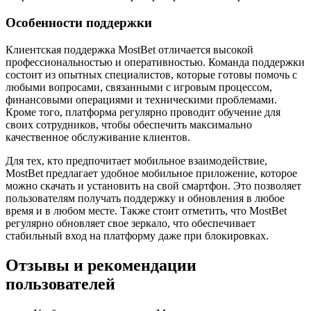
Особенности поддержки
Клиентская поддержка MostBet отличается высокой
профессиональностью и оперативностью. Команда поддержки
состоит из опытных специалистов, которые готовы помочь с
любыми вопросами, связанными с игровым процессом,
финансовыми операциями и техническими проблемами.
Кроме того, платформа регулярно проводит обучение для
своих сотрудников, чтобы обеспечить максимально
качественное обслуживание клиентов.
Для тех, кто предпочитает мобильное взаимодействие,
MostBet предлагает удобное мобильное приложение, которое
можно скачать и установить на свой смартфон. Это позволяет
пользователям получать поддержку и обновления в любое
время и в любом месте. Также стоит отметить, что MostBet
регулярно обновляет свое зеркало, что обеспечивает
стабильный вход на платформу даже при блокировках.
Отзывы и рекомендации
пользователей