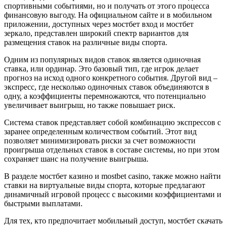
спортивными событиями, но и получать от этого процесса
финансовую выгоду. На официальном сайте и в мобильном
приложении, доступных через мостбет вход и мостбет
зеркало, представлен широкий спектр вариантов для
размещения ставок на различные виды спорта.
Одним из популярных видов ставок является одиночная
ставка, или ординар. Это базовый тип, где игрок делает
прогноз на исход одного конкретного события. Другой вид –
экспресс, где несколько одиночных ставок объединяются в
одну, а коэффициенты перемножаются, что потенциально
увеличивает выигрыш, но также повышает риск.
Система ставок представляет собой комбинацию экспрессов с
заранее определенным количеством событий. Этот вид
позволяет минимизировать риски за счет возможности
проигрыша отдельных ставок в составе системы, но при этом
сохраняет шанс на получение выигрыша.
В разделе мостбет казино и mostbet casino, также можно найти
ставки на виртуальные виды спорта, которые предлагают
динамичный игровой процесс с высокими коэффициентами и
быстрыми выплатами.
Для тех, кто предпочитает мобильный доступ, мостбет скачать