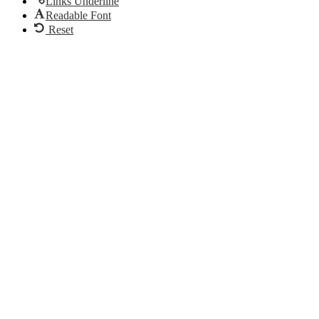
Links Underline
Readable Font
Reset