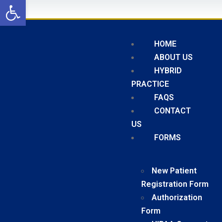
Open toolbar
HOME
ABOUT US
HYBRID
PRACTICE
FAQS
CONTACT
US
FORMS
New Patient
Registration Form
Authorization
Form