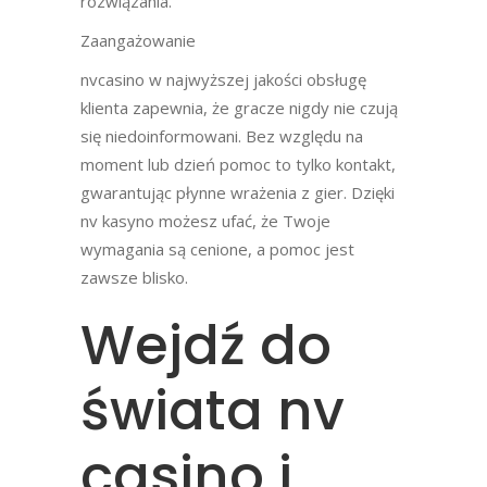
rozwiązania.
Zaangażowanie
nvcasino w najwyższej jakości obsługę
klienta zapewnia, że ​​gracze nigdy nie czują
się niedoinformowani. Bez względu na
moment lub dzień pomoc to tylko kontakt,
gwarantując płynne wrażenia z gier. Dzięki
nv kasyno możesz ufać, że Twoje
wymagania są cenione, a pomoc jest
zawsze blisko.
Wejdź do
świata nv
casino i