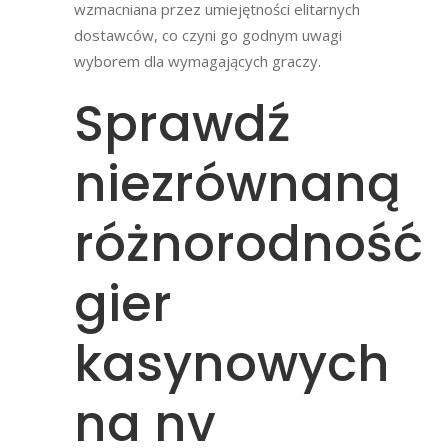
wzmacniana przez umiejętności elitarnych
dostawców, co czyni go godnym uwagi
wyborem dla wymagających graczy.
Sprawdź
niezrównaną
różnorodność
gier
kasynowych
na nv