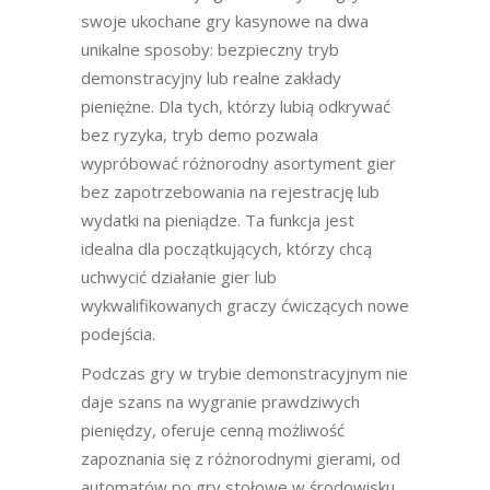
swoje ukochane gry kasynowe na dwa
unikalne sposoby: bezpieczny tryb
demonstracyjny lub realne zakłady
pieniężne. Dla tych, którzy lubią odkrywać
bez ryzyka, tryb demo pozwala
wypróbować różnorodny asortyment gier
bez zapotrzebowania na rejestrację lub
wydatki na pieniądze. Ta funkcja jest
idealna dla początkujących, którzy chcą
uchwycić działanie gier lub
wykwalifikowanych graczy ćwiczących nowe
podejścia.
Podczas gry w trybie demonstracyjnym nie
daje szans na wygranie prawdziwych
pieniędzy, oferuje cenną możliwość
zapoznania się z różnorodnymi gierami, od
automatów po gry stołowe w środowisku