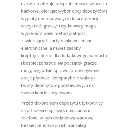
nv casino oferuje bezproblemowe wrażenia
bankowe, oferując wybór opcji depozytów i
wypłaty dostosowanych do preferencji
wszystkich graczy. Użytkownicy mogą
wybierać z wielu metod płatności,
zawierających karty bankowe, znane
elektroniczne, a nawet zasoby
kryptograficzne dla dodatkowego komfortu
i bezpieczeństwa. Na początek gracze
mogą wygodnie sprawdzić obsługiwane
opcje płatności, kompatybilne waluty i
kwoty depozytów podstawowych na
swoim koncie kasynowym.
Przed dokonaniem depozytu użytkownicy
są proszeni o sprawdzenie numeru
telefonu, w tym dodatkową warstwę
bezpieczeństwa do ich transakcji