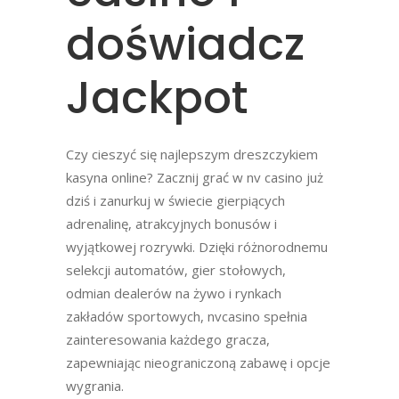
doświadcz
Jackpot
Czy cieszyć się najlepszym dreszczykiem
kasyna online? Zacznij grać w nv casino już
dziś i zanurkuj w świecie gierpiących
adrenalinę, atrakcyjnych bonusów i
wyjątkowej rozrywki. Dzięki różnorodnemu
selekcji automatów, gier stołowych,
odmian dealerów na żywo i rynkach
zakładów sportowych, nvcasino spełnia
zainteresowania każdego gracza,
zapewniając nieograniczoną zabawę i opcje
wygrania.