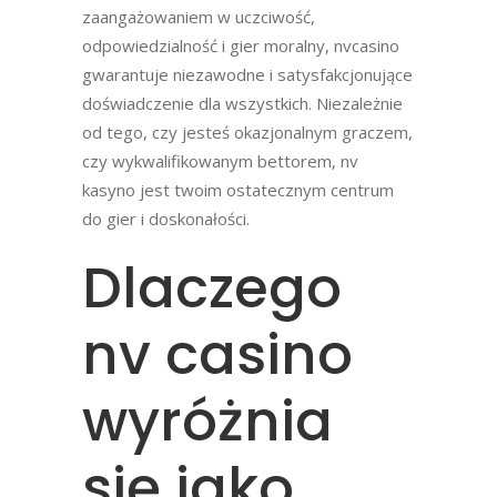
zaangażowaniem w uczciwość,
odpowiedzialność i gier moralny, nvcasino
gwarantuje niezawodne i satysfakcjonujące
doświadczenie dla wszystkich. Niezależnie
od tego, czy jesteś okazjonalnym graczem,
czy wykwalifikowanym bettorem, nv
kasyno jest twoim ostatecznym centrum
do gier i doskonałości.
Dlaczego
nv casino
wyróżnia
się jako