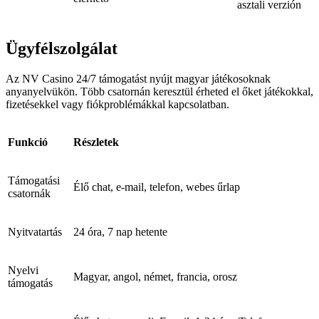
asztali verzión
Ügyfélszolgálat
Az NV Casino 24/7 támogatást nyújt magyar játékosoknak
anyanyelvükön. Több csatornán keresztül érheted el őket játékokkal,
fizetésekkel vagy fiókproblémákkal kapcsolatban.
Funkció
Részletek
Támogatási
Élő chat, e-mail, telefon, webes űrlap
csatornák
Nyitvatartás
24 óra, 7 nap hetente
Nyelvi
Magyar, angol, német, francia, orosz
támogatás