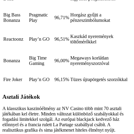
Big Bass
Pragmatic
Horgász gyűjti a
96,71%
Bonanza
Play
pénzeszimbólumokat
Kaszkád nyeremények
Reactoonz
Play’n GO
96,51%
töltőmérőkkel
Big Time
Megaways korlátlan
Bonanza
96,00%
Gaming
nyereményszorzóval
Fire Joker
Play’n GO
96,15%
Tüzes újrapörgetés szorzókkal
Asztali Játékok
A klasszikus kaszinóélmény az NV Casino több mint 70 asztali
játékában kel életre. Minden változat különböző szabályokkal és
fogadási limitekkel szolgál. Az európai blackjack kedvező ház
előnnyel és a francia rulett La Partage szabállyal csábít. A
realisztikus grafika és sima játékmenet hiteles élményt nyújt.