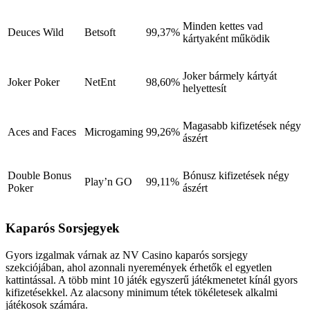
Minden kettes vad
Deuces Wild
Betsoft
99,37%
kártyaként működik
Joker bármely kártyát
Joker Poker
NetEnt
98,60%
helyettesít
Magasabb kifizetések négy
Aces and Faces
Microgaming
99,26%
ászért
Double Bonus
Bónusz kifizetések négy
Play’n GO
99,11%
Poker
ászért
Kaparós Sorsjegyek
Gyors izgalmak várnak az NV Casino kaparós sorsjegy
szekciójában, ahol azonnali nyeremények érhetők el egyetlen
kattintással. A több mint 10 játék egyszerű játékmenetet kínál gyors
kifizetésekkel. Az alacsony minimum tétek tökéletesek alkalmi
játékosok számára.