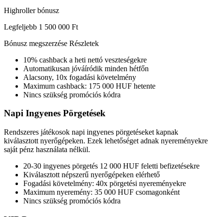
Highroller bónusz
Legfeljebb 1 500 000 Ft
Bónusz megszerzése Részletek
10% cashback a heti nettó veszteségekre
Automatikusan jóváíródik minden hétfőn
Alacsony, 10x fogadási követelmény
Maximum cashback: 175 000 HUF hetente
Nincs szükség promóciós kódra
Napi Ingyenes Pörgetések
Rendszeres játékosok napi ingyenes pörgetéseket kapnak
kiválasztott nyerőgépeken. Ezek lehetőséget adnak nyereményekre
saját pénz használata nélkül.
20-30 ingyenes pörgetés 12 000 HUF feletti befizetésekre
Kiválasztott népszerű nyerőgépeken elérhető
Fogadási követelmény: 40x pörgetési nyereményekre
Maximum nyeremény: 35 000 HUF csomagonként
Nincs szükség promóciós kódra