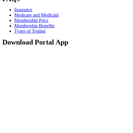
Insurance
Medicare and Medicaid
Membership Price
Membership Benefits
Types of Testing
Download Portal App