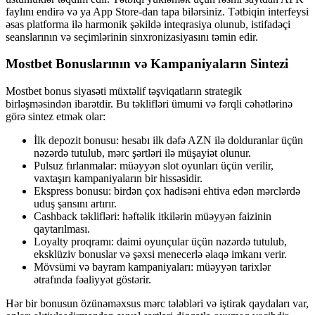
faylını endirə və ya App Store-dan tapa bilərsiniz. Tətbiqin interfeysi
əsas platforma ilə harmonik şəkildə inteqrasiya olunub, istifadəçi
seanslarının və seçimlərinin sinxronizasiyasını təmin edir.
Mostbet Bonuslarının və Kampaniyaların Sintezi
Mostbet bonus siyasəti müxtəlif təşviqatların strategik
birləşməsindən ibarətdir. Bu təklifləri ümumi və fərqli cəhətlərinə
görə sintez etmək olar:
İlk depozit bonusu: hesabı ilk dəfə AZN ilə dolduranlar üçün
nəzərdə tutulub, mərc şərtləri ilə müşayiət olunur.
Pulsuz fırlanmalar: müəyyən slot oyunları üçün verilir,
vaxtaşırı kampaniyaların bir hissəsidir.
Ekspress bonusu: birdən çox hadisəni ehtiva edən mərclərdə
uduş şansını artırır.
Cashback təklifləri: həftəlik itkilərin müəyyən faizinin
qaytarılması.
Loyalty proqramı: daimi oyunçular üçün nəzərdə tutulub,
eksklüziv bonuslar və şəxsi menecerlə əlaqə imkanı verir.
Mövsümi və bayram kampaniyaları: müəyyən tarixlər
ətrafında fəaliyyət göstərir.
Hər bir bonusun özünəməxsus mərc tələbləri və iştirak qaydaları var,