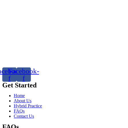
acebook-
Facebook-
f
f
Get Started
Home
About Us
Hybrid Practice
FAQs
Contact Us
FAQs