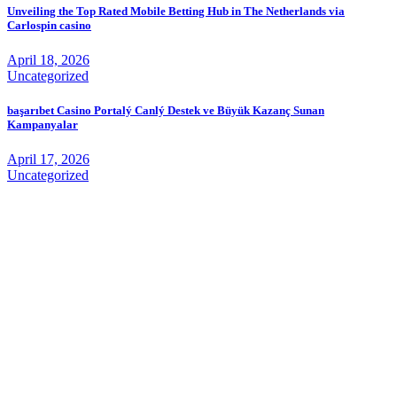
Unveiling the Top Rated Mobile Betting Hub in The Netherlands via
Carlospin casino
April 18, 2026
Uncategorized
başarıbet Casino Portalý Canlý Destek ve Büyük Kazanç Sunan
Kampanyalar
April 17, 2026
Uncategorized