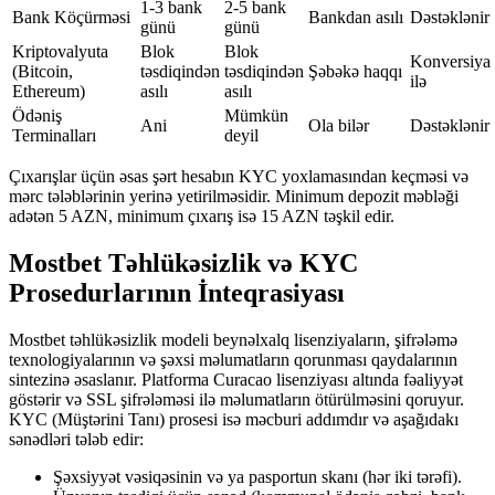
1-3 bank
2-5 bank
Bank Köçürməsi
Bankdan asılı
Dəstəklənir
günü
günü
Kriptovalyuta
Blok
Blok
Konversiya
(Bitcoin,
təsdiqindən
təsdiqindən
Şəbəkə haqqı
ilə
Ethereum)
asılı
asılı
Ödəniş
Mümkün
Ani
Ola bilər
Dəstəklənir
Terminalları
deyil
Çıxarışlar üçün əsas şərt hesabın KYC yoxlamasından keçməsi və
mərc tələblərinin yerinə yetirilməsidir. Minimum depozit məbləği
adətən 5 AZN, minimum çıxarış isə 15 AZN təşkil edir.
Mostbet Təhlükəsizlik və KYC
Prosedurlarının İnteqrasiyası
Mostbet təhlükəsizlik modeli beynəlxalq lisenziyaların, şifrələmə
texnologiyalarının və şəxsi məlumatların qorunması qaydalarının
sintezinə əsaslanır. Platforma Curacao lisenziyası altında fəaliyyət
göstərir və SSL şifrələməsi ilə məlumatların ötürülməsini qoruyur.
KYC (Müştərini Tanı) prosesi isə məcburi addımdır və aşağıdakı
sənədləri tələb edir:
Şəxsiyyət vəsiqəsinin və ya pasportun skanı (hər iki tərəfi).