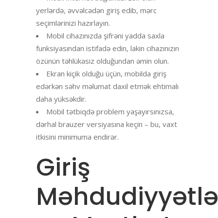
yerlərdə, əvvəlcədən giriş edib, mərc
seçimlərinizi hazırlayın.
Mobil cihazınızda şifrəni yadda saxla
funksiyasından istifadə edin, lakin cihazınızın
özünün təhlükəsiz olduğundan əmin olun.
Ekran kiçik olduğu üçün, mobilda giriş
edərkən səhv məlumat daxil etmək ehtimalı
daha yüksəkdir.
Mobil tətbiqdə problem yaşayırsınızsa,
dərhal brauzer versiyasına keçin – bu, vaxt
itkisini minimuma endirər.
Giriş
Məhdudiyyətlə