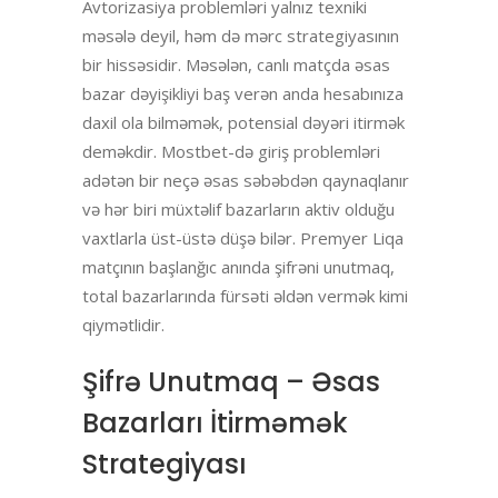
Avtorizasiya problemləri yalnız texniki
məsələ deyil, həm də mərc strategiyasının
bir hissəsidir. Məsələn, canlı matçda əsas
bazar dəyişikliyi baş verən anda hesabınıza
daxil ola bilməmək, potensial dəyəri itirmək
deməkdir. Mostbet-də giriş problemləri
adətən bir neçə əsas səbəbdən qaynaqlanır
və hər biri müxtəlif bazarların aktiv olduğu
vaxtlarla üst-üstə düşə bilər. Premyer Liqa
matçının başlanğıc anında şifrəni unutmaq,
total bazarlarında fürsəti əldən vermək kimi
qiymətlidir.
Şifrə Unutmaq – Əsas
Bazarları İtirməmək
Strategiyası