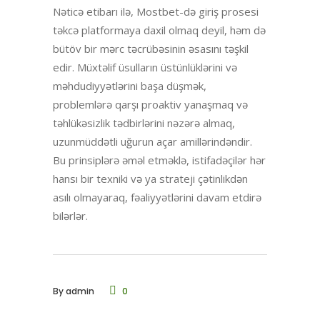
Nəticə etibarı ilə, Mostbet-də giriş prosesi
təkcə platformaya daxil olmaq deyil, həm də
bütöv bir mərc təcrübəsinin əsasını təşkil
edir. Müxtəlif üsulların üstünlüklərini və
məhdudiyyətlərini başa düşmək,
problemlərə qarşı proaktiv yanaşmaq və
təhlükəsizlik tədbirlərini nəzərə almaq,
uzunmüddətli uğurun açar amillərindəndir.
Bu prinsiplərə əməl etməklə, istifadəçilər hər
hansı bir texniki və ya strateji çətinlikdən
asılı olmayaraq, fəaliyyətlərini davam etdirə
bilərlər.
By
admin
0