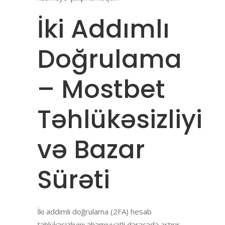
İki Addımlı
Doğrulama
– Mostbet
Təhlükəsizliyi
və Bazar
Sürəti
İki addımlı doğrulama (2FA) hesab
təhlükəsizliyini əhəmiyyətli dərəcədə artırır,