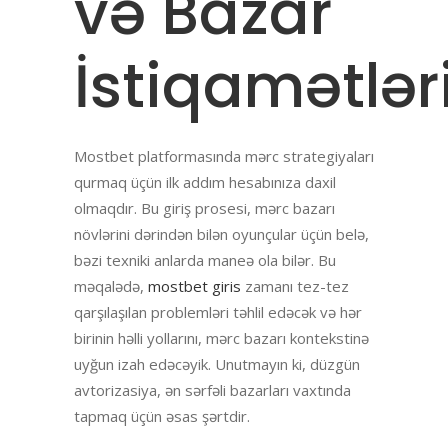
və Bazar
İstiqamətlər
Mostbet platformasında mərc strategiyaları
qurmaq üçün ilk addım hesabınıza daxil
olmaqdır. Bu giriş prosesi, mərc bazarı
növlərini dərindən bilən oyunçular üçün belə,
bəzi texniki anlarda maneə ola bilər. Bu
məqalədə,
mostbet giris
zamanı tez-tez
qarşılaşılan problemləri təhlil edəcək və hər
birinin həlli yollarını, mərc bazarı kontekstinə
uyğun izah edəcəyik. Unutmayın ki, düzgün
avtorizasiya, ən sərfəli bazarları vaxtında
tapmaq üçün əsas şərtdir.