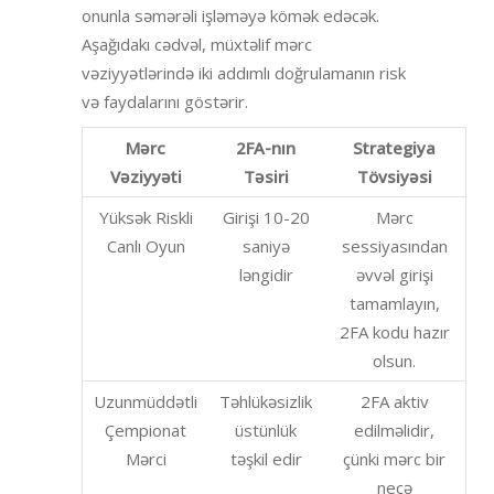
onunla səmərəli işləməyə kömək edəcək.
Aşağıdakı cədvəl, müxtəlif mərc
vəziyyətlərində iki addımlı doğrulamanın risk
və faydalarını göstərir.
Mərc
2FA-nın
Strategiya
Vəziyyəti
Təsiri
Tövsiyəsi
Yüksək Riskli
Girişi 10-20
Mərc
Canlı Oyun
saniyə
sessiyasından
ləngidir
əvvəl girişi
tamamlayın,
2FA kodu hazır
olsun.
Uzunmüddətli
Təhlükəsizlik
2FA aktiv
Çempionat
üstünlük
edilməlidir,
Mərci
təşkil edir
çünki mərc bir
neçə