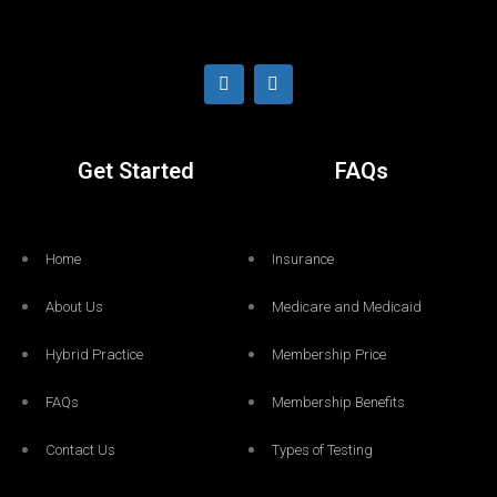
Get Started
FAQs
Home
Insurance
About Us
Medicare and Medicaid
Hybrid Practice
Membership Price
FAQs
Membership Benefits
Contact Us
Types of Testing