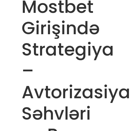
Mostbet
Girişində
Strategiya
–
Avtorizasiya
Səhvləri