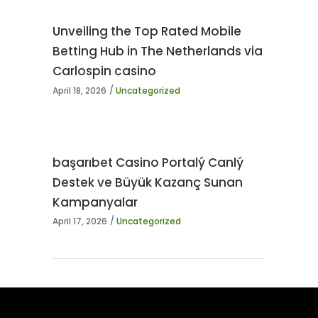
Unveiling the Top Rated Mobile
Betting Hub in The Netherlands via
Carlospin casino
April 18, 2026
Uncategorized
başarıbet Casino Portalý Canlý
Destek ve Büyük Kazanç Sunan
Kampanyalar
April 17, 2026
Uncategorized