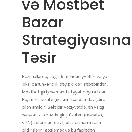
və Mostbet
Bazar
Strategiyasına
Təsir
Bəzi hallarda, coğrafi məhdudiyyətlər və ya
lokal qanunvericilik dəyişiklikləri səbəbindən,
Mostbet girişinə məhdudiyyət qoyula bilər.
Bu, mərc strategiyasını əsasdan dəyişdirə
bilən amildir. Belə bir vəziyyətdə, ən yaxşı
hərəkət, alternativ giriş üsulları (məsələn,
VPN) axtarmaq deyil, platformanın rəsmi
bildirişlərini gözləmək və bu fasilədən