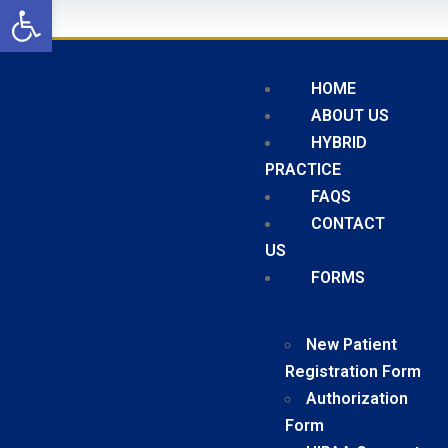
Open toolbar
HOME
ABOUT US
HYBRID
PRACTICE
FAQS
CONTACT
US
FORMS
New Patient
Registration Form
Authorization
Form