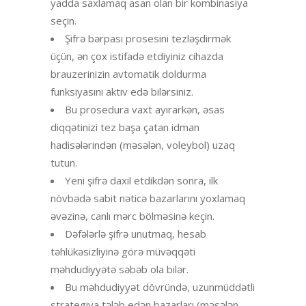
yadda saxlamaq asan olan bir kombinasiya
seçin.
Şifrə bərpası prosesini tezləşdirmək
üçün, ən çox istifadə etdiyiniz cihazda
brauzerinizin avtomatik doldurma
funksiyasını aktiv edə bilərsiniz.
Bu prosedura vaxt ayırarkən, əsas
diqqətinizi tez başa çatan idman
hadisələrindən (məsələn, voleybol) uzaq
tutun.
Yeni şifrə daxil etdikdən sonra, ilk
növbədə sabit nəticə bazarlarını yoxlamaq
əvəzinə, canlı mərc bölməsinə keçin.
Dəfələrlə şifrə unutmaq, hesab
təhlükəsizliyinə görə müvəqqəti
məhdudiyyətə səbəb ola bilər.
Bu məhdudiyyət dövründə, uzunmüddətli
strategiya tələb edən bazarları (məsələn,