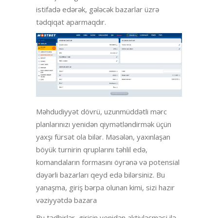
istifadə edərək, gələcək bazarlar üzrə
tədqiqat aparmaqdır.
Məhdudiyyət dövrü, uzunmüddətli mərc
planlarınızı yenidən qiymətləndirmək üçün
yaxşı fürsət ola bilər. Məsələn, yaxınlaşan
böyük turnirin qruplarını təhlil edə,
komandaların formasını öyrənə və potensial
dəyərli bazarları qeyd edə bilərsiniz. Bu
yanaşma, giriş bərpa olunan kimi, sizi hazır
vəziyyətdə bazara
Bu tədbirlər, girişin yenidən aktivləşməsi ilə