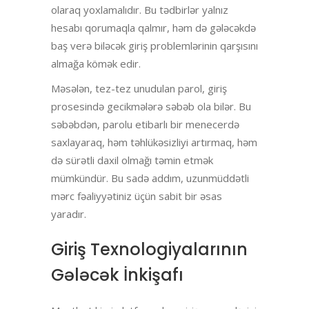
olaraq yoxlamalıdır. Bu tədbirlər yalnız
hesabı qorumaqla qalmır, həm də gələcəkdə
baş verə biləcək giriş problemlərinin qarşısını
almağa kömək edir.
Məsələn, tez-tez unudulan parol, giriş
prosesində gecikmələrə səbəb ola bilər. Bu
səbəbdən, parolu etibarlı bir menecerdə
saxlayaraq, həm təhlükəsizliyi artırmaq, həm
də sürətli daxil olmağı təmin etmək
mümkündür. Bu sadə addım, uzunmüddətli
mərc fəaliyyətiniz üçün sabit bir əsas
yaradır.
Giriş Texnologiyalarının
Gələcək İnkişafı