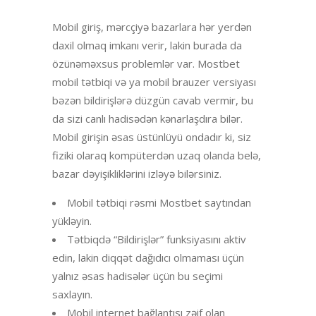
Mobil giriş, mərcçiyə bazarlara hər yerdən
daxil olmaq imkanı verir, lakin burada da
özünəməxsus problemlər var. Mostbet
mobil tətbiqi və ya mobil brauzer versiyası
bəzən bildirişlərə düzgün cavab vermir, bu
da sizi canlı hadisədən kənarlaşdıra bilər.
Mobil girişin əsas üstünlüyü ondadır ki, siz
fiziki olaraq kompüterdən uzaq olanda belə,
bazar dəyişikliklərini izləyə bilərsiniz.
Mobil tətbiqi rəsmi Mostbet saytından
yükləyin.
Tətbiqdə “Bildirişlər” funksiyasını aktiv
edin, lakin diqqət dağıdıcı olmaması üçün
yalnız əsas hadisələr üçün bu seçimi
saxlayın.
Mobil internet bağlantısı zəif olan