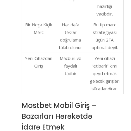
hazırlığı
vacibdir.
Bir Neçə Kiçik
Hər dəfə
Bu tip mərc
Mərc
təkrar
strategiyası
doğrulama
üçün 2FA
tələb olunur
optimal deyil.
Yeni Cihazdan
Məcburi və
Yeni cihazı
Giriş
faydalı
“etibarlı” kimi
tədbir
qeyd etmək
gələcək girişləri
sürətləndirər.
Mostbet Mobil Giriş –
Bazarları Hərəkətdə
İdarə Etmək