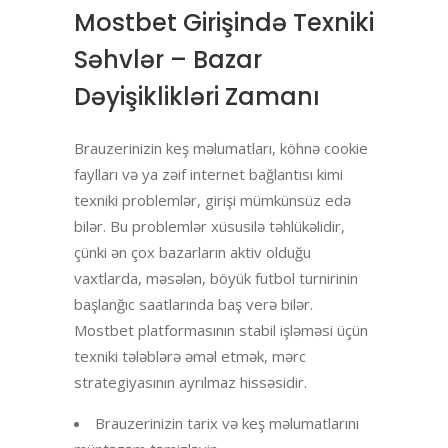
Mostbet Girişində Texniki
Səhvlər – Bazar
Dəyişiklikləri Zamanı
Brauzerinizin keş məlumatları, köhnə cookie
faylları və ya zəif internet bağlantısı kimi
texniki problemlər, girişi mümkünsüz edə
bilər. Bu problemlər xüsusilə təhlükəlidir,
çünki ən çox bazarların aktiv olduğu
vaxtlarda, məsələn, böyük futbol turnirinin
başlanğıc saatlarında baş verə bilər.
Mostbet platformasının stabil işləməsi üçün
texniki tələblərə əməl etmək, mərc
strategiyasının ayrılmaz hissəsidir.
Brauzerinizin tarix və keş məlumatlarını