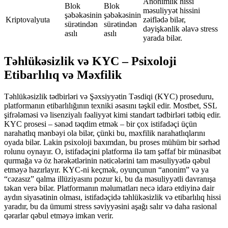
Anonimlik hissi
Blok
Blok
məsuliyyət hissini
şəbəkəsinin
şəbəkəsinin
Kriptovalyuta
zəiflədə bilər,
sürətindən
sürətindən
dəyişkənlik əlavə stress
asılı
asılı
yarada bilər.
Təhlükəsizlik və KYC – Psixoloji
Etibarlılıq və Məxfilik
Təhlükəsizlik tədbirləri və Şəxsiyyətin Təsdiqi (KYC) proseduru,
platformanın etibarlılığının texniki əsasını təşkil edir. Mostbet, SSL
şifrələməsi və lisenziyalı fəaliyyət kimi standart tədbirləri tətbiq edir.
KYC prosesi – sənəd təqdim etmək – bir çox istifadəçi üçün
narahatlıq mənbəyi ola bilər, çünki bu, məxfilik narahatlıqlarını
oyada bilər. Lakin psixoloji baxımdan, bu proses mühüm bir sərhəd
rolunu oynayır. O, istifadəçini platforma ilə tam şəffaf bir münasibət
qurmağa və öz hərəkətlərinin nəticələrini tam məsuliyyətlə qəbul
etməyə hazırlayır. KYC-ni keçmək, oyunçunun “anonim” və ya
“cəzasız” qalma illüziyasını pozur ki, bu da məsuliyyətli davranışa
təkan verə bilər. Platformanın məlumatları necə idarə etdiyinə dair
aydın siyasətinin olması, istifadəçidə təhlükəsizlik və etibarlılıq hissi
yaradır, bu da ümumi stress səviyyəsini aşağı salır və daha rasional
qərarlar qəbul etməyə imkan verir.