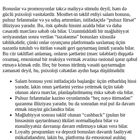
Bonuslar və promosyonlar təkcə maliyyə stimulu deyil, həm də
güclü psixoloji vasitələrdir. Mostbet-in təklif etdiyi salam bonusu,
pulsuz fırlanmalar və ya uduş artırımları, istifadəçidə “pulsuz fürsət”
illüziyası yaradır. Bu, risk qəbulu hissini azalda bilər və daha
cəsarətli mərclərə səbəb ola bilər. Uzunmüddətli bir məğlubiyyət
seriyasından sonra verilən “təzələnmə” bonusları xüsusilə
təhlükəlidir, çünki onlar oyunçunu platformada saxlamaq üçün
nəzərdə tutulub və itirilən vəsaiti geri qaytarmaq ümidi yarada bilər.
Bu cür təklifləri anlamaq, onların şərtlərini (mərc tələbləri) diqqətlə
oxumaq, emosional bir reaksiya vermək əvəzinə rasional qərar qəbul
etməyə kömək edir. Heç bir bonus itirilmiş vəsaiti qaytarmağın
zəmanəti deyil, bu, psixoloji cəhətdən aydın başa düşülməlidir.
Salam bonusu yeni istifadəçidə başlanğıc üçün etibarlılıq hissi
yaradır, lakin onun şərtlərini yerinə yetirmək üçün tələb
olunan əlavə mərclər, planlaşdırılmamış riskə səbəb ola bilər.
Pulsuz fırlanmalar kazino oyunlarında “heç nəyə itirmədən”
qazanma illüziyası yaradır, bu da sonradan real pul ilə davam
etmək istəyini gücləndirə bilər.
Məğlubiyyət sonrası təklif olunan “cashback” (pulun bir
hissəsinin qaytarılması) itkiləri normallaşdıra bilər və
məsuliyyətsiz davranışı davam etdirməyə təkan verə bilər.
Loyalty proqramları və depozit bonusları davamlı fəaliyyəti
mükafatlandırır, lakin bu, platforma ilə emosional asılılıq