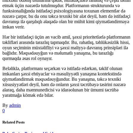
müxtəlif ödəniş üsullarına qədər, istifadəçilərə rahatlıq və çeşid təmin
etmək üçün nəzərdə tutulmuşdur. Platformanın strukturunda və
funksionallığında istifadəçi psixologiyasına toxunan elementlər də
nəzərə çarpır, bu da onu təkcə texniki bir alət deyil, həm də istifadəçi
davranışı ilə qarşılıqlı əlaqədə olan bir mühit kimi qiymətləndirməyə
imkan verir.
Hər bir istifadəçi üçün ən vacib amil, şəxsi prioritetlərlə platformanın
təklifləri arasında tarazlıq tapmaqdır. Bu, rahatlıq, təhlükəsizlik hissi,
oyun seçiminin müxtəlifliyi və şəxsi maliyyə davranış prinsipləri ilə
bağlıdır. Məqsədəuyğun və məlumatlı yanaşma, bu tarazlığı
qurmaqda əsas rol oynayır.
Beləliklə, platformanı seçərkən və istifadə edərkən, təklif olunan
imkanları şəxsi ehtiyaclar və məsuliyyətli yanaşma kontekstində
qiymətləndirmək məqsədəuyğundur. Bu yanaşma, təkcə texniki
xüsusiyyətləri deyil, həm də onların şəxsi təcrübəyə təsirini nəzərə
alaraq, daha məmnunedicisi və idarəolunan bir ümumi təcrübə
yaratmağa kömək edə bilər.
By
admin
0
Related Posts