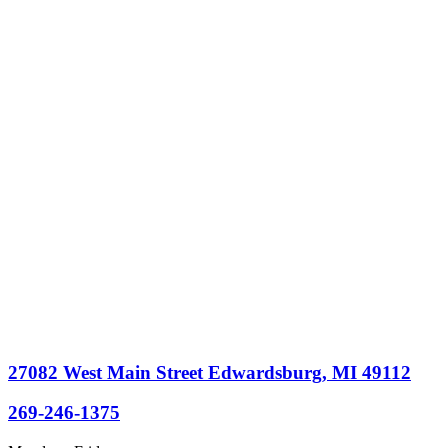
27082 West Main Street Edwardsburg, MI 49112
269-246-1375