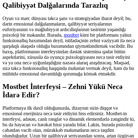
Qalibiyyət Dalğalarında Tarazlıq
Oyun və mərc dünyası təkcə şans və strategiyadan ibarət deyil; bu,
dərin emosional dalğalanmaların, qalibiyyət seriyalarının
euforiyasının və məğlubiyyət ardıcıllıqlarının təsirinin yaşandığı
psixoloji bir məkandır. Burada,
mostbet
kimi bir platformanı yalnız
funksionallıq baxımından deyil, istifadəçinin zehni vəziyyəti ilə necə
qarşılıqlı əlaqədə olduğu baxımından qiymətləndirmək vacibdir. Bu
baxış, platformanın interfeysindən dəstək sisteminə qədər bütün
aspektlərini, xüsusilə də oyunçu psixologiyasını necə təsir etdiyini
və ya ona necə uyğunlaşdığını nəzərə alaraq araşdıracaq. Məqsəd,
sizə təkcə funksionallıq haqqında məlumat vermək deyil, həm də bu
mühitdə emosional davamlılığı qorumağa kömək etməkdir.
Mostbet İnterfeysi – Zehni Yükü Necə
İdarə Edir?
Platformaya ilk daxil olduğunuzda, dizaynın sizin diqqət və
emosional enerjinizə necə təsir etdiyini hiss edirsiniz. Mostbet-in
interfeysi, adətən, canlı rənglər və dinamik elementlərlə zəngindir ki,
bu da həyəcan və hərəkət hissi yarada bilər. Lakin, burada psixoloji
cəhətdən vacib olan, mürəkkəb məlumatların necə təqdim
olunduğudur. Uzun bir qalibiyyət seriyasından sonra, artan özgüvən