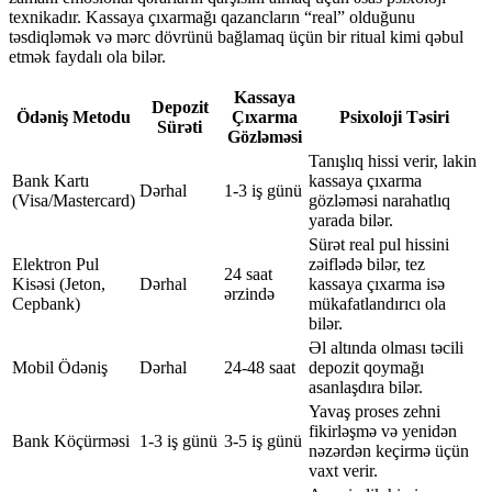
texnikadır. Kassaya çıxarmağı qazancların “real” olduğunu
təsdiqləmək və mərc dövrünü bağlamaq üçün bir ritual kimi qəbul
etmək faydalı ola bilər.
Kassaya
Depozit
Ödəniş Metodu
Çıxarma
Psixoloji Təsiri
Sürəti
Gözləməsi
Tanışlıq hissi verir, lakin
Bank Kartı
kassaya çıxarma
Dərhal
1-3 iş günü
(Visa/Mastercard)
gözləməsi narahatlıq
yarada bilər.
Sürət real pul hissini
Elektron Pul
zəiflədə bilər, tez
24 saat
Kisəsi (Jeton,
Dərhal
kassaya çıxarma isə
ərzində
Cepbank)
mükafatlandırıcı ola
bilər.
Əl altında olması təcili
Mobil Ödəniş
Dərhal
24-48 saat
depozit qoymağı
asanlaşdıra bilər.
Yavaş proses zehni
fikirləşmə və yenidən
Bank Köçürməsi
1-3 iş günü
3-5 iş günü
nəzərdən keçirmə üçün
vaxt verir.