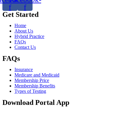
f
f
Get Started
Home
About Us
Hybrid Practice
FAQs
Contact Us
FAQs
Insurance
Medicare and Medicaid
Membership Price
Membership Benefits
Types of Testing
Download Portal App