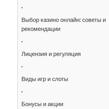
Выбор казино онлайн: советы и
рекомендации
Лицензия и регуляция
Виды игр и слоты
Бонусы и акции