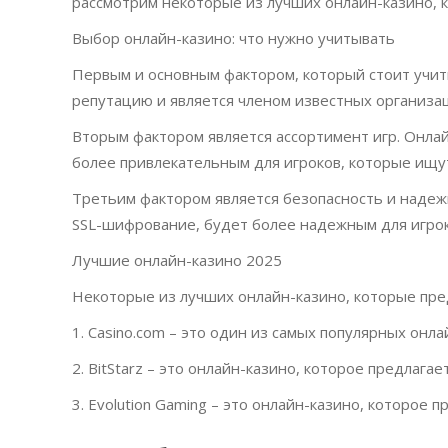
рассмотрим некоторые из лучших онлайн-казино, к
Выбор онлайн-казино: что нужно учитывать
Первым и основным фактором, который стоит учит
репутацию и является членом известных организаци
Вторым фактором является ассортимент игр. Онлай
более привлекательным для игроков, которые ищу
Третьим фактором является безопасность и надежн
SSL-шифрование, будет более надежным для игрок
Лучшие онлайн-казино 2025
Некоторые из лучших онлайн-казино, которые пред
1. Casino.com – это один из самых популярных онл
2. BitStarz – это онлайн-казино, которое предлага
3. Evolution Gaming – это онлайн-казино, которое