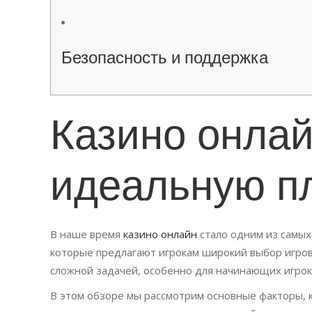
Безопасность и поддержка
Казино онлай
идеальную п
В наше время
казино онлайн
стало одним из самых
которые предлагают игрокам широкий выбор игровы
сложной задачей, особенно для начинающих игрок
В этом обзоре мы рассмотрим основные факторы, 