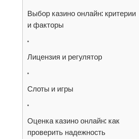
Выбор казино онлайн: критерии
и факторы
Лицензия и регулятор
Слоты и игры
Оценка казино онлайн: как
проверить надежность