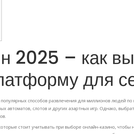
н 2025 – как в
латформу для с
 популярных способов развлечения для миллионов людей по 
х автоматов, слотов и других азартных игр. Однако, выбра
ов.
которые стоит учитывать при выборе онлайн-казино, чтобы 