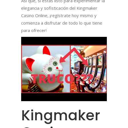
Así que, si estás listo para experimentar la
elegancia y sofisticación del Kingmaker
Casino Online, ¡regístrate hoy mismo y
comienza a disfrutar de todo lo que tiene
para ofrecer!
Kingmaker