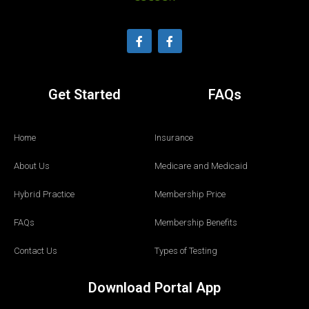
Get Started
FAQs
Home
Insurance
About Us
Medicare and Medicaid
Hybrid Practice
Membership Price
FAQs
Membership Benefits
Contact Us
Types of Testing
Download Portal App