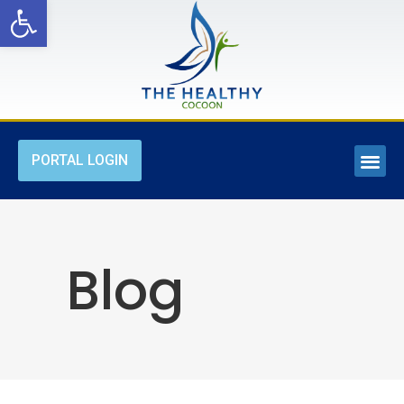
Open toolbar
PORTAL LOGIN
Blog