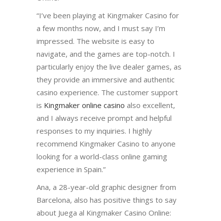
“I’ve been playing at Kingmaker Casino for
a few months now, and I must say I’m
impressed. The website is easy to
navigate, and the games are top-notch. I
particularly enjoy the live dealer games, as
they provide an immersive and authentic
casino experience. The customer support
is
Kingmaker online casino
also excellent,
and I always receive prompt and helpful
responses to my inquiries. I highly
recommend Kingmaker Casino to anyone
looking for a world-class online gaming
experience in Spain.”
Ana, a 28-year-old graphic designer from
Barcelona, also has positive things to say
about Juega al Kingmaker Casino Online: