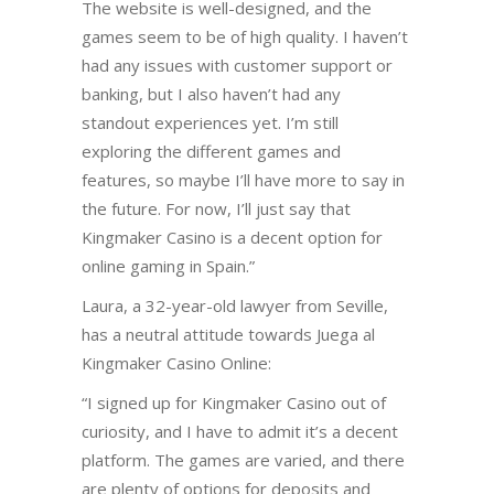
The website is well-designed, and the
games seem to be of high quality. I haven’t
had any issues with customer support or
banking, but I also haven’t had any
standout experiences yet. I’m still
exploring the different games and
features, so maybe I’ll have more to say in
the future. For now, I’ll just say that
Kingmaker Casino is a decent option for
online gaming in Spain.”
Laura, a 32-year-old lawyer from Seville,
has a neutral attitude towards Juega al
Kingmaker Casino Online:
“I signed up for Kingmaker Casino out of
curiosity, and I have to admit it’s a decent
platform. The games are varied, and there
are plenty of options for deposits and