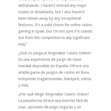
withdrawals. I haven’t noticed any major
issues or drawbacks, but I also haven’t
been blown away by any exceptional
features. It’s a solid choice for online casino
gaming in Spain, but I’m not sure if it stands
out from the competition in any significant
way.”
¿Qué es Juega al Kingmaker Casino Online?
Es una experiencia de juego de clase
mundial disponible en España. Ofrece una
amplia gama de juegos de casino en línea,
incluyendo tragamonedas, blackjack, ruleta
y más.
¿Por qué elegir Kingmaker Casino Online?
La plataforma ofrece una interfaz fácil de
usar, opciones de pago seguras y un