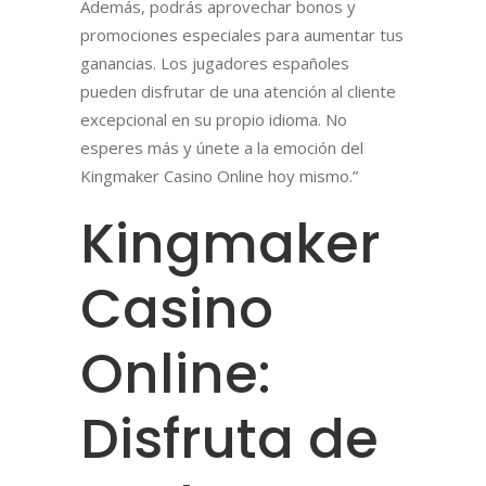
Además, podrás aprovechar bonos y
promociones especiales para aumentar tus
ganancias. Los jugadores españoles
pueden disfrutar de una atención al cliente
excepcional en su propio idioma. No
esperes más y únete a la emoción del
Kingmaker Casino Online hoy mismo.”
Kingmaker
Casino
Online:
Disfruta de