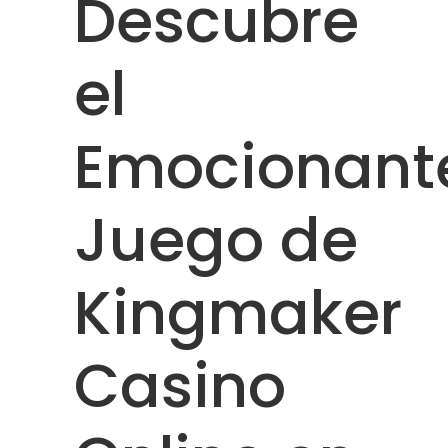
Descubre
el
Emocionant
Juego de
Kingmaker
Casino