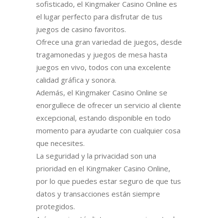
sofisticado, el Kingmaker Casino Online es
el lugar perfecto para disfrutar de tus
juegos de casino favoritos.
Ofrece una gran variedad de juegos, desde
tragamonedas y juegos de mesa hasta
juegos en vivo, todos con una excelente
calidad gráfica y sonora.
Además, el Kingmaker Casino Online se
enorgullece de ofrecer un servicio al cliente
excepcional, estando disponible en todo
momento para ayudarte con cualquier cosa
que necesites.
La seguridad y la privacidad son una
prioridad en el Kingmaker Casino Online,
por lo que puedes estar seguro de que tus
datos y transacciones están siempre
protegidos.