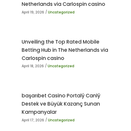
Netherlands via Carlospin casino
April 19, 2026
Uncategorized
Unveiling the Top Rated Mobile
Betting Hub in The Netherlands via
Carlospin casino
April 18, 2026
Uncategorized
başarıbet Casino Portalý Canlý
Destek ve Büyük Kazanç Sunan
Kampanyalar
April 17, 2026
Uncategorized