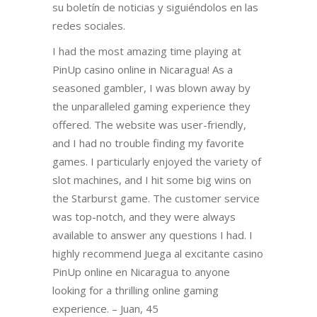
su boletín de noticias y siguiéndolos en las
redes sociales.
I had the most amazing time playing at
PinUp casino online in Nicaragua! As a
seasoned gambler, I was blown away by
the unparalleled gaming experience they
offered. The website was user-friendly,
and I had no trouble finding my favorite
games. I particularly enjoyed the variety of
slot machines, and I hit some big wins on
the Starburst game. The customer service
was top-notch, and they were always
available to answer any questions I had. I
highly recommend Juega al excitante casino
PinUp online en Nicaragua to anyone
looking for a thrilling online gaming
experience. – Juan, 45