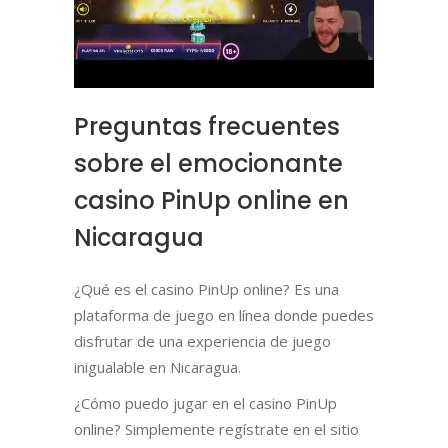
Preguntas frecuentes
sobre el emocionante
casino PinUp online en
Nicaragua
¿Qué es el casino PinUp online? Es una
plataforma de juego en línea donde puedes
disfrutar de una experiencia de juego
inigualable en Nicaragua.
¿Cómo puedo jugar en el casino PinUp
online? Simplemente regístrate en el sitio