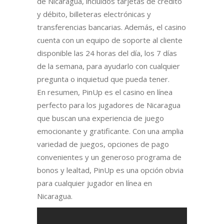
de Nicaragua, incluidos tarjetas de crédito
y débito, billeteras electrónicas y
transferencias bancarias. Además, el casino
cuenta con un equipo de soporte al cliente
disponible las 24 horas del día, los 7 días
de la semana, para ayudarlo con cualquier
pregunta o inquietud que pueda tener.
En resumen, PinUp es el casino en línea
perfecto para los jugadores de Nicaragua
que buscan una experiencia de juego
emocionante y gratificante. Con una amplia
variedad de juegos, opciones de pago
convenientes y un generoso programa de
bonos y lealtad, PinUp es una opción obvia
para cualquier jugador en línea en
Nicaragua.