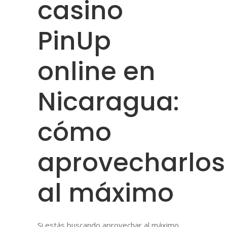
casino
PinUp
online en
Nicaragua:
cómo
aprovecharlos
al máximo
Si estás buscando aprovechar al máximo