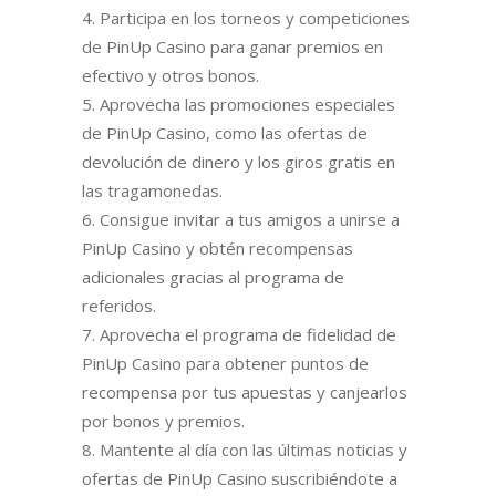
4. Participa en los torneos y competiciones
de PinUp Casino para ganar premios en
efectivo y otros bonos.
5. Aprovecha las promociones especiales
de PinUp Casino, como las ofertas de
devolución de dinero y los giros gratis en
las tragamonedas.
6. Consigue invitar a tus amigos a unirse a
PinUp Casino y obtén recompensas
adicionales gracias al programa de
referidos.
7. Aprovecha el programa de fidelidad de
PinUp Casino para obtener puntos de
recompensa por tus apuestas y canjearlos
por bonos y premios.
8. Mantente al día con las últimas noticias y
ofertas de PinUp Casino suscribiéndote a