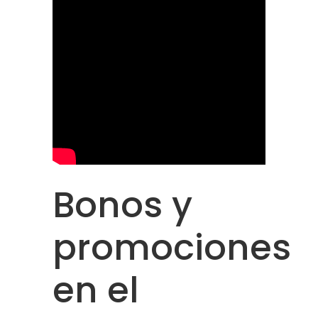
Bonos y
promociones
en el