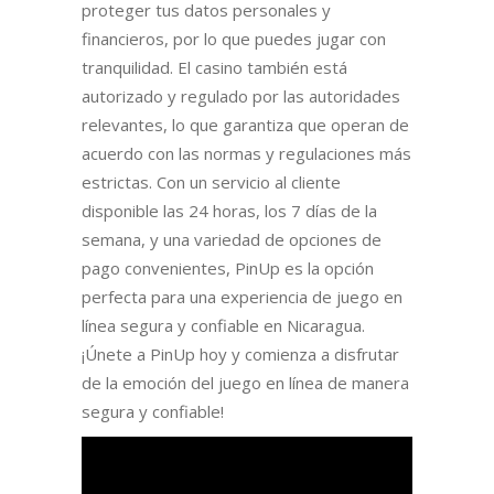
proteger tus datos personales y
financieros, por lo que puedes jugar con
tranquilidad. El casino también está
autorizado y regulado por las autoridades
relevantes, lo que garantiza que operan de
acuerdo con las normas y regulaciones más
estrictas. Con un servicio al cliente
disponible las 24 horas, los 7 días de la
semana, y una variedad de opciones de
pago convenientes, PinUp es la opción
perfecta para una experiencia de juego en
línea segura y confiable en Nicaragua.
¡Únete a PinUp hoy y comienza a disfrutar
de la emoción del juego en línea de manera
segura y confiable!