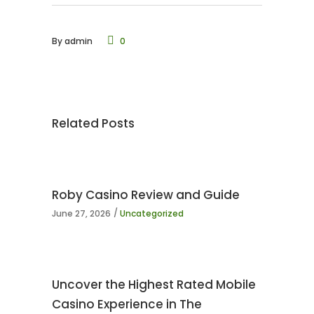
By
admin
0
Related Posts
Roby Casino Review and Guide
June 27, 2026
Uncategorized
Uncover the Highest Rated Mobile
Casino Experience in The