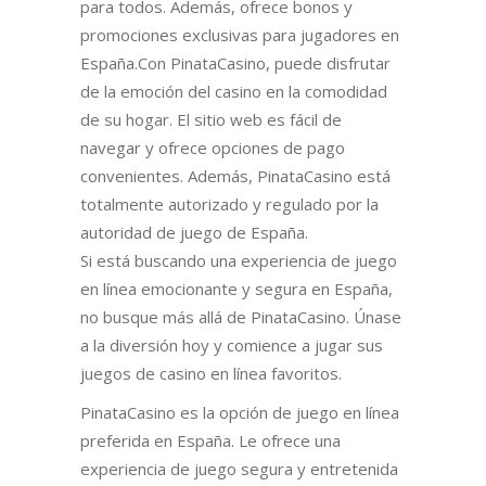
para todos. Además, ofrece bonos y
promociones exclusivas para jugadores en
España.Con PinataCasino, puede disfrutar
de la emoción del casino en la comodidad
de su hogar. El sitio web es fácil de
navegar y ofrece opciones de pago
convenientes. Además, PinataCasino está
totalmente autorizado y regulado por la
autoridad de juego de España.
Si está buscando una experiencia de juego
en línea emocionante y segura en España,
no busque más allá de PinataCasino. Únase
a la diversión hoy y comience a jugar sus
juegos de casino en línea favoritos.
PinataCasino es la opción de juego en línea
preferida en España. Le ofrece una
experiencia de juego segura y entretenida