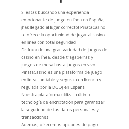
Si estás buscando una experiencia
emocionante de juego en línea en España,
¡has llegado al lugar correcto! PinataCasino
te ofrece la oportunidad de jugar al casino
en línea con total seguridad.
Disfruta de una gran variedad de juegos de
casino en línea, desde tragaperras y
juegos de mesa hasta juegos en vivo.
PinataCasino es una plataforma de juego
en línea confiable y segura, con licencia y
regulada por la DGOJ en España.
Nuestra plataforma utiliza la última
tecnología de encriptación para garantizar
la seguridad de tus datos personales y
transacciones.
Además, ofrecemos opciones de pago