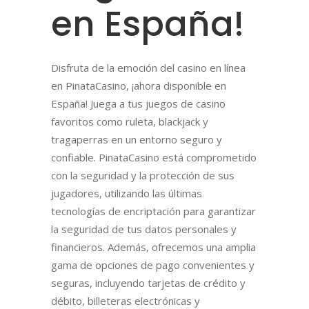
en España!
Disfruta de la emoción del casino en línea
en PinataCasino, ¡ahora disponible en
España! Juega a tus juegos de casino
favoritos como ruleta, blackjack y
tragaperras en un entorno seguro y
confiable. PinataCasino está comprometido
con la seguridad y la protección de sus
jugadores, utilizando las últimas
tecnologías de encriptación para garantizar
la seguridad de tus datos personales y
financieros. Además, ofrecemos una amplia
gama de opciones de pago convenientes y
seguras, incluyendo tarjetas de crédito y
débito, billeteras electrónicas y