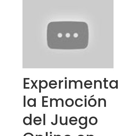
Experimenta
la Emoción
del Juego