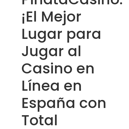
¡El Mejor
Lugar para
Jugar al
Casino en
Línea en
España con
Total