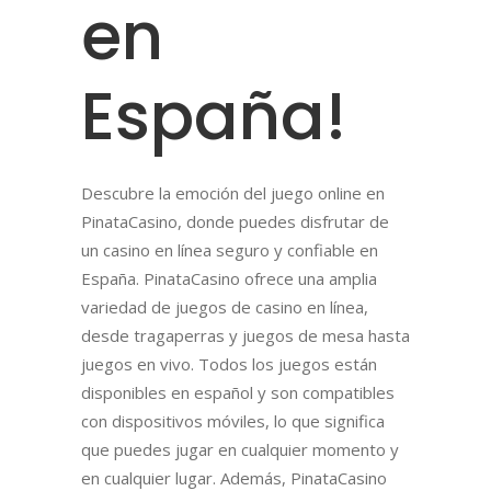
en
España!
Descubre la emoción del juego online en
PinataCasino, donde puedes disfrutar de
un casino en línea seguro y confiable en
España. PinataCasino ofrece una amplia
variedad de juegos de casino en línea,
desde tragaperras y juegos de mesa hasta
juegos en vivo. Todos los juegos están
disponibles en español y son compatibles
con dispositivos móviles, lo que significa
que puedes jugar en cualquier momento y
en cualquier lugar. Además, PinataCasino