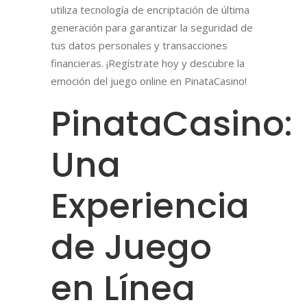
utiliza tecnología de encriptación de última
generación para garantizar la seguridad de
tus datos personales y transacciones
financieras. ¡Regístrate hoy y descubre la
emoción del juego online en PinataCasino!
PinataCasino:
Una
Experiencia
de Juego
en Línea