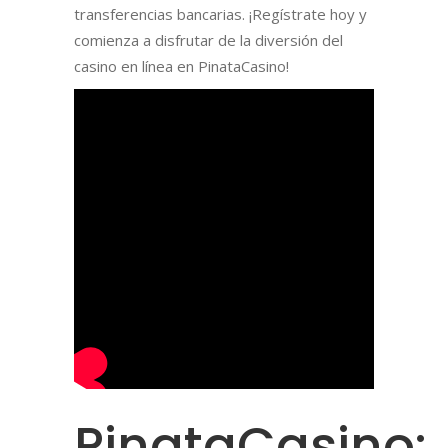
transferencias bancarias. ¡Regístrate hoy y
comienza a disfrutar de la diversión del
casino en línea en PinataCasino!
PinataCasino: