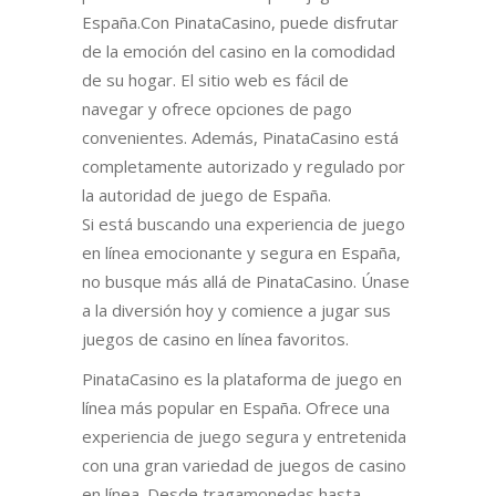
España.Con PinataCasino, puede disfrutar
de la emoción del casino en la comodidad
de su hogar. El sitio web es fácil de
navegar y ofrece opciones de pago
convenientes. Además, PinataCasino está
completamente autorizado y regulado por
la autoridad de juego de España.
Si está buscando una experiencia de juego
en línea emocionante y segura en España,
no busque más allá de PinataCasino. Únase
a la diversión hoy y comience a jugar sus
juegos de casino en línea favoritos.
PinataCasino es la plataforma de juego en
línea más popular en España. Ofrece una
experiencia de juego segura y entretenida
con una gran variedad de juegos de casino
en línea. Desde tragamonedas hasta