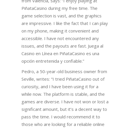
from Valencia, says: “I enjoy playing at
PiñataCasino during my free time. The
game selection is vast, and the graphics
are impressive. I like the fact that I can play
on my phone, making it convenient and
accessible. I have not encountered any
issues, and the payouts are fast. Juega al
Casino en Línea en PiñataCasino es una
opción entretenida y confiable.”
Pedro, a 50-year-old business owner from
Seville, writes: “I tried PiñataCasino out of
curiosity, and I have been using it for a
while now. The platform is stable, and the
games are diverse. I have not won or lost a
significant amount, but it’s a decent way to
pass the time. I would recommend it to
those who are looking for a reliable online