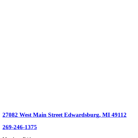
27082 West Main Street Edwardsburg, MI 49112
269-246-1375