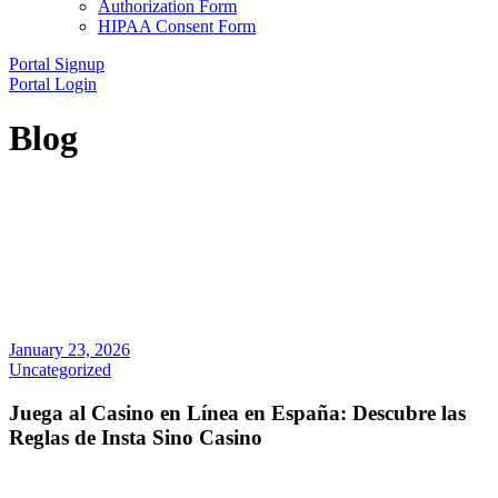
Authorization Form
HIPAA Consent Form
Portal Signup
Portal Login
Blog
January 23, 2026
Uncategorized
Juega al Casino en Línea en España: Descubre las
Reglas de Insta Sino Casino