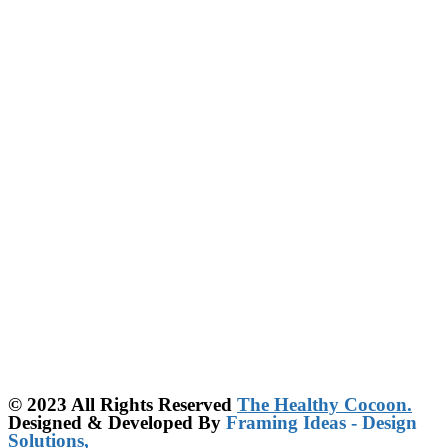
© 2023 All Rights Reserved
The Healthy Cocoon.
Designed & Developed By
Framing Ideas - Design
Solutions,