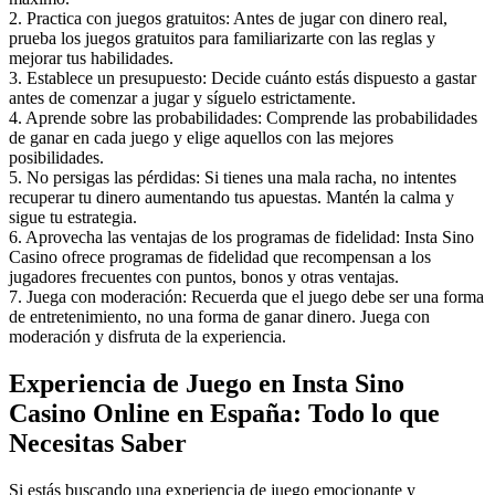
2. Practica con juegos gratuitos: Antes de jugar con dinero real,
prueba los juegos gratuitos para familiarizarte con las reglas y
mejorar tus habilidades.
3. Establece un presupuesto: Decide cuánto estás dispuesto a gastar
antes de comenzar a jugar y síguelo estrictamente.
4. Aprende sobre las probabilidades: Comprende las probabilidades
de ganar en cada juego y elige aquellos con las mejores
posibilidades.
5. No persigas las pérdidas: Si tienes una mala racha, no intentes
recuperar tu dinero aumentando tus apuestas. Mantén la calma y
sigue tu estrategia.
6. Aprovecha las ventajas de los programas de fidelidad: Insta Sino
Casino ofrece programas de fidelidad que recompensan a los
jugadores frecuentes con puntos, bonos y otras ventajas.
7. Juega con moderación: Recuerda que el juego debe ser una forma
de entretenimiento, no una forma de ganar dinero. Juega con
moderación y disfruta de la experiencia.
Experiencia de Juego en Insta Sino
Casino Online en España: Todo lo que
Necesitas Saber
Si estás buscando una experiencia de juego emocionante y