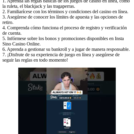
1. Aprenda las reglas básicas de los juegos de casino en línea, como
la ruleta, el blackjack y las tragaperras.
2. Familiarícese con los términos y condiciones del casino en línea.
3. Asegúrese de conocer los límites de apuesta y las opciones de
retiro.
4. Comprenda cómo funciona el proceso de registro y verificación
de cuenta.
5. Infórmese sobre los bonos y promociones disponibles en Insta
Sino Casino Online.
6. Aprenda a gestionar su bankroll y a jugar de manera responsable.
7. ¡Disfrute de su experiencia de juego en línea y asegúrese de
seguir las reglas en todo momento!