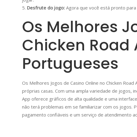
5.
Desfrute do jogo:
Agora que você está pronto para j
Os Melhores J
Chicken Road 
Portugueses
Os Melhores Jogos de Casino Online no Chicken Road
próprias casas. Com uma ampla variedade de jogos, incl
App oferece gráficos de alta qualidade e uma interface
não terá problemas em se familiarizar com os jogos. 
pagamento confiáveis e um serviço de atendimento ao 