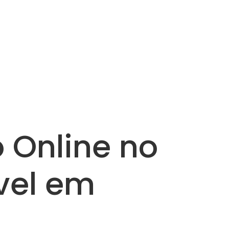
 Online no
vel em