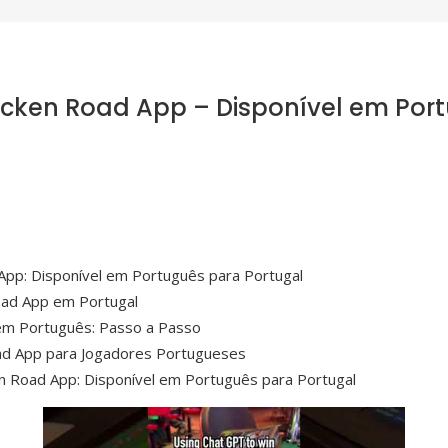
icken Road App – Disponível em Por
App: Disponível em Português para Portugal
Road App em Portugal
 em Português: Passo a Passo
oad App para Jogadores Portugueses
en Road App: Disponível em Português para Portugal