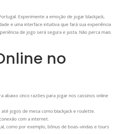
ortugal. Experimente a emoção de jogar blackjack,
ade e uma interface intuitiva que fará sua experiência
eriência de jogo será segura e justa. Não perca mais
Online no
 abaixo cinco razões para jogar nos cassinos online
 até jogos de mesa como blackjack e roulette.
conexão com a internet.
al, como por exemplo, bônus de boas-vindas e tours