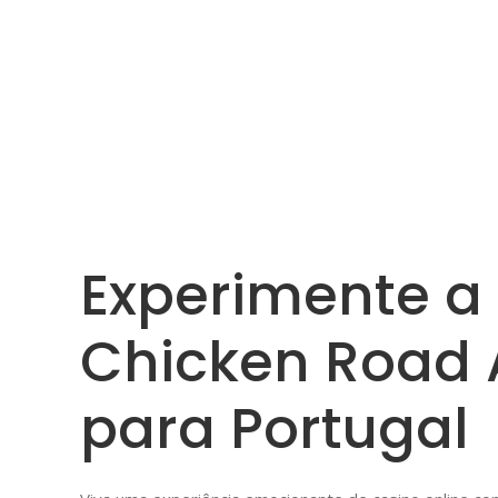
Experimente a 
Chicken Road 
para Portugal