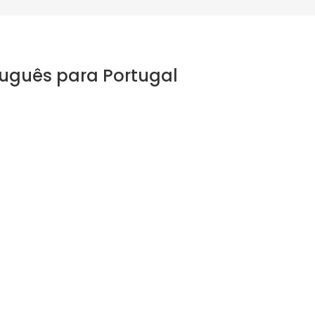
tuguês para Portugal