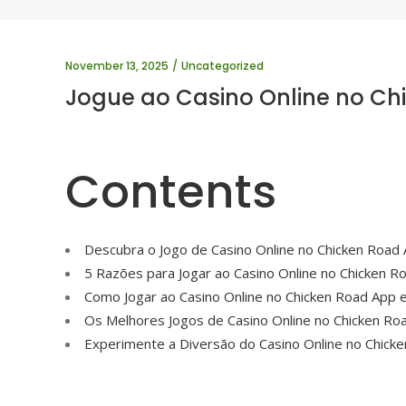
November 13, 2025
Uncategorized
Jogue ao Casino Online no Ch
Contents
Descubra o Jogo de Casino Online no Chicken Road 
5 Razões para Jogar ao Casino Online no Chicken 
Como Jogar ao Casino Online no Chicken Road App
Os Melhores Jogos de Casino Online no Chicken R
Experimente a Diversão do Casino Online no Chick