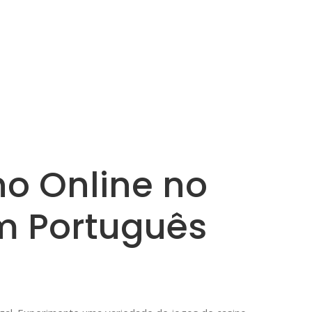
no Online no
m Português