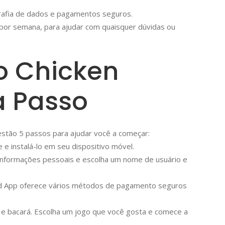
ografia de dados e pagamentos seguros.
s por semana, para ajudar com quaisquer dúvidas ou
o Chicken
a Passo
estão 5 passos para ajudar você a começar:
 e instalá-lo em seu dispositivo móvel.
as informações pessoais e escolha um nome de usuário e
Road App oferece vários métodos de pagamento seguros
a e bacará. Escolha um jogo que você gosta e comece a