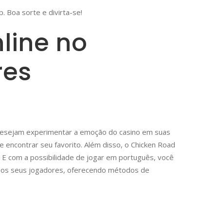
. Boa sorte e divirta-se!
line no
res
desejam experimentar a emoção do casino em suas
de encontrar seu favorito. Além disso, o Chicken Road
l. E com a possibilidade de jogar em português, você
e dos seus jogadores, oferecendo métodos de