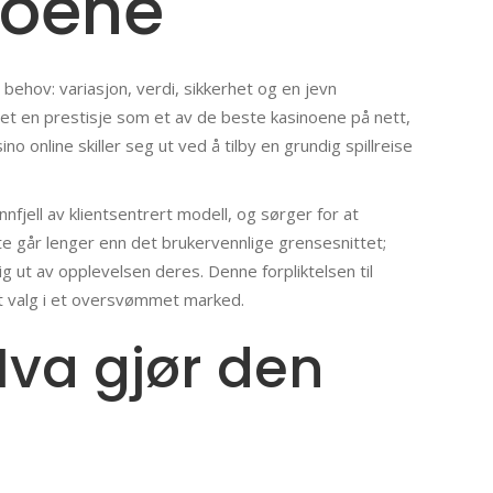
noene
 behov: variasjon, verdi, sikkerhet og en jevn
et en prestisje som et av de beste kasinoene på nett,
ino online skiller seg ut ved å tilby en grundig spillreise
nnfjell av klientsentrert modell, og sørger for at
fte går lenger enn det brukervennlige grensesnittet;
g ut av opplevelsen deres. Denne forpliktelsen til
ket valg i et oversvømmet marked.
Hva gjør den