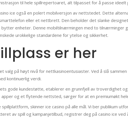
inistrasjon til hele spillrepertoaret, alt tilpasset for å passe idee
casino ice også en polert mobilversjon av nettstedet. Dette alterna
smarttelefon eller et nettbrett. Den beholder det slanke designet
e bytter enheter. Denne mobiltilnærmingen med to tilnærminger gara
nskede urokkelige standardene for ytelse og sikkerhet.
llplass er her
 valg på høyt nivå for nettkasinoentusiaster. Ved å slå sammen e
d kontinuerlig verdi.
s gode kundestøtte, etablerer en grunnfjell av troverdighet og st
apper og et flytende nettsted, sørger for at en premiumøkt hele
spillplattform, skinner ice casino på alle mål. Vi ber publikum ut
ret av spill og kampanjetilbud, registrer deg på casino ice ved å