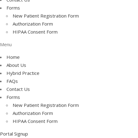
Forms
New Patient Registration Form
Authorization Form
HIPAA Consent Form
Menu
Home
About Us
Hybrid Practice
FAQs
Contact Us
Forms
New Patient Registration Form
Authorization Form
HIPAA Consent Form
Portal Signup