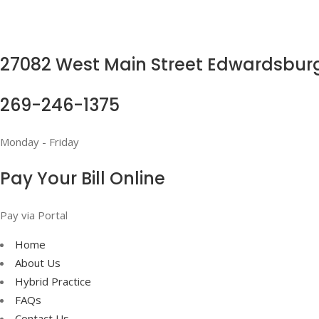
27082 West Main Street Edwardsburg,
269-246-1375
Monday - Friday
Pay Your Bill Online
Pay via Portal
Home
About Us
Hybrid Practice
FAQs
Contact Us