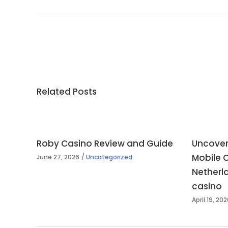
Related Posts
Roby Casino Review and Guide
Uncover
Mobile C
June 27, 2026
Uncategorized
Netherl
casino
April 19, 20