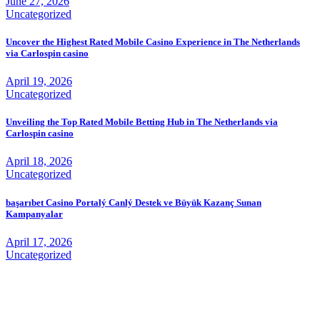
June 27, 2026
Uncategorized
Uncover the Highest Rated Mobile Casino Experience in The Netherlands
via Carlospin casino
April 19, 2026
Uncategorized
Unveiling the Top Rated Mobile Betting Hub in The Netherlands via
Carlospin casino
April 18, 2026
Uncategorized
başarıbet Casino Portalý Canlý Destek ve Büyük Kazanç Sunan
Kampanyalar
April 17, 2026
Uncategorized