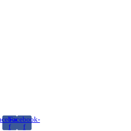
acebook-
Facebook-
f
f