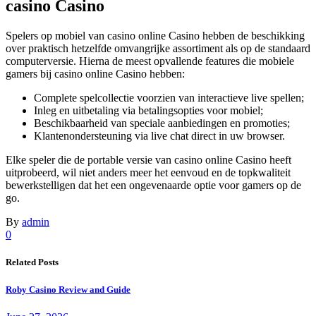
casino Casino
Spelers op mobiel van casino online Casino hebben de beschikking
over praktisch hetzelfde omvangrijke assortiment als op de standaard
computerversie. Hierna de meest opvallende features die mobiele
gamers bij casino online Casino hebben:
Complete spelcollectie voorzien van interactieve live spellen;
Inleg en uitbetaling via betalingsopties voor mobiel;
Beschikbaarheid van speciale aanbiedingen en promoties;
Klantenondersteuning via live chat direct in uw browser.
Elke speler die de portable versie van casino online Casino heeft
uitprobeerd, wil niet anders meer het eenvoud en de topkwaliteit
bewerkstelligen dat het een ongevenaarde optie voor gamers op de
go.
By
admin
0
Related Posts
Roby Casino Review and Guide