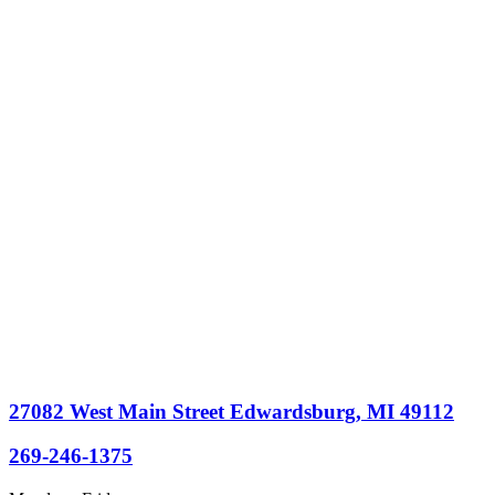
27082 West Main Street Edwardsburg, MI 49112
269-246-1375