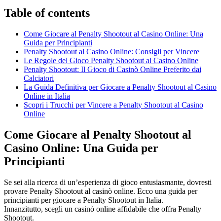
Table of contents
Come Giocare al Penalty Shootout al Casino Online: Una
Guida per Principianti
Penalty Shootout al Casino Online: Consigli per Vincere
Le Regole del Gioco Penalty Shootout al Casino Online
Penalty Shootout: Il Gioco di Casinò Online Preferito dai
Calciatori
La Guida Definitiva per Giocare a Penalty Shootout al Casino
Online in Italia
Scopri i Trucchi per Vincere a Penalty Shootout al Casino
Online
Come Giocare al Penalty Shootout al
Casino Online: Una Guida per
Principianti
Se sei alla ricerca di un’esperienza di gioco entusiasmante, dovresti
provare Penalty Shootout al casinò online. Ecco una guida per
principianti per giocare a Penalty Shootout in Italia.
Innanzitutto, scegli un casinò online affidabile che offra Penalty
Shootout.