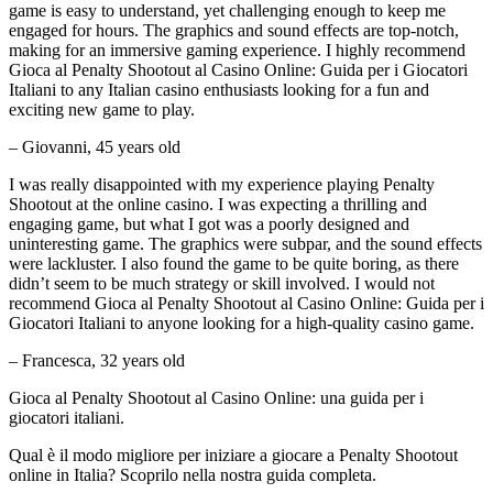
game is easy to understand, yet challenging enough to keep me
engaged for hours. The graphics and sound effects are top-notch,
making for an immersive gaming experience. I highly recommend
Gioca al Penalty Shootout al Casino Online: Guida per i Giocatori
Italiani to any Italian casino enthusiasts looking for a fun and
exciting new game to play.
– Giovanni, 45 years old
I was really disappointed with my experience playing Penalty
Shootout at the online casino. I was expecting a thrilling and
engaging game, but what I got was a poorly designed and
uninteresting game. The graphics were subpar, and the sound effects
were lackluster. I also found the game to be quite boring, as there
didn’t seem to be much strategy or skill involved. I would not
recommend Gioca al Penalty Shootout al Casino Online: Guida per i
Giocatori Italiani to anyone looking for a high-quality casino game.
– Francesca, 32 years old
Gioca al Penalty Shootout al Casino Online: una guida per i
giocatori italiani.
Qual è il modo migliore per iniziare a giocare a Penalty Shootout
online in Italia? Scoprilo nella nostra guida completa.