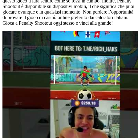
questo gioco ti farà sentire come se fossi in campo. Inoltre, Penalty
Shootout è disponibile su dispositivi mobili, il che significa che puoi
giocare ovunque e in qualsiasi momento. Non perdere l’opportunità
di provare il gioco di casinò online preferito dai calciatori italiani.
Gioca a Penalty Shootout oggi stesso e vinci alla grande!