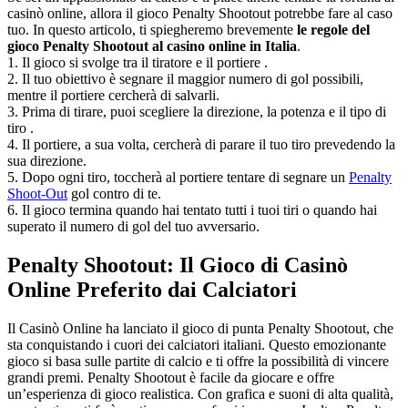
casinò online, allora il gioco Penalty Shootout potrebbe fare al caso
tuo. In questo articolo, ti spiegheremo brevemente
le regole del
gioco Penalty Shootout al casino online in Italia
.
1. Il gioco si svolge tra il tiratore e il portiere .
2. Il tuo obiettivo è segnare il maggior numero di gol possibili,
mentre il portiere cercherà di salvarli.
3. Prima di tirare, puoi scegliere la direzione, la potenza e il tipo di
tiro .
4. Il portiere, a sua volta, cercherà di parare il tuo tiro prevedendo la
sua direzione.
5. Dopo ogni tiro, toccherà al portiere tentare di segnare un
Penalty
Shoot-Out
gol contro di te.
6. Il gioco termina quando hai tentato tutti i tuoi tiri o quando hai
superato il numero di gol del tuo avversario.
Penalty Shootout: Il Gioco di Casinò
Online Preferito dai Calciatori
Il Casinò Online ha lanciato il gioco di punta Penalty Shootout, che
sta conquistando i cuori dei calciatori italiani. Questo emozionante
gioco si basa sulle partite di calcio e ti offre la possibilità di vincere
grandi premi. Penalty Shootout è facile da giocare e offre
un’esperienza di gioco realistica. Con grafica e suoni di alta qualità,