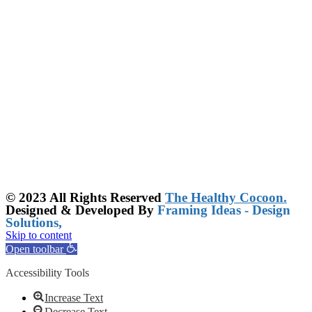
© 2023 All Rights Reserved
The Healthy Cocoon.
Designed & Developed By
Framing Ideas - Design
Solutions,
Skip to content
Open toolbar
Accessibility Tools
Increase Text
Decrease Text