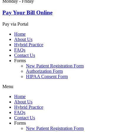
Monday - Friday
Pay Your Bill Online
Pay via Portal
Home
About Us
Hybrid Practice
FAQs
Contact Us
Forms
New Patient Registration Form
Authorization Form
HIPAA Consent Form
Menu
Home
About Us
Hybrid Practice
FAQs
Contact Us
Forms
New Patient Registration Form