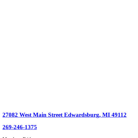
27082 West Main Street Edwardsburg, MI 49112
269-246-1375