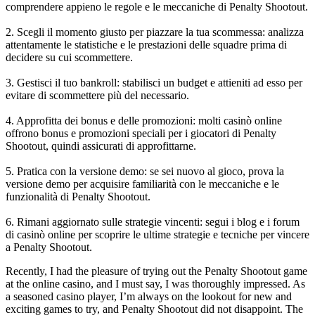
comprendere appieno le regole e le meccaniche di Penalty Shootout.
2. Scegli il momento giusto per piazzare la tua scommessa: analizza
attentamente le statistiche e le prestazioni delle squadre prima di
decidere su cui scommettere.
3. Gestisci il tuo bankroll: stabilisci un budget e attieniti ad esso per
evitare di scommettere più del necessario.
4. Approfitta dei bonus e delle promozioni: molti casinò online
offrono bonus e promozioni speciali per i giocatori di Penalty
Shootout, quindi assicurati di approfittarne.
5. Pratica con la versione demo: se sei nuovo al gioco, prova la
versione demo per acquisire familiarità con le meccaniche e le
funzionalità di Penalty Shootout.
6. Rimani aggiornato sulle strategie vincenti: segui i blog e i forum
di casinò online per scoprire le ultime strategie e tecniche per vincere
a Penalty Shootout.
Recently, I had the pleasure of trying out the Penalty Shootout game
at the online casino, and I must say, I was thoroughly impressed. As
a seasoned casino player, I’m always on the lookout for new and
exciting games to try, and Penalty Shootout did not disappoint. The