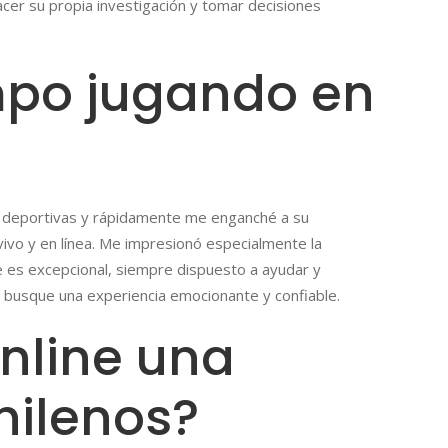
acer su propia investigación y tomar decisiones
empo jugando en
s deportivas y rápidamente me enganché a su
vivo y en línea. Me impresionó especialmente la
te es excepcional, siempre dispuesto a ayudar y
ue busque una experiencia emocionante y confiable.
online una
hilenos?