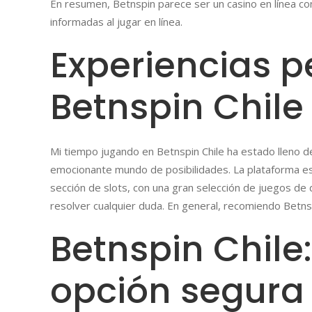
En resumen, Betnspin parece ser un casino en línea con
informadas al jugar en línea.
Experiencias p
Betnspin Chile
Mi tiempo jugando en Betnspin Chile ha estado lleno 
emocionante mundo de posibilidades. La plataforma es 
sección de slots, con una gran selección de juegos de 
resolver cualquier duda. En general, recomiendo Betnsp
Betnspin Chile
opción segura