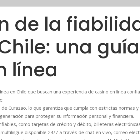
 de la fiabilid
Chile: una guí
 línea
ínea en Chile que buscan una experiencia de casino en línea confi
e:
o de Curazao, lo que garantiza que cumpla con estrictas normas y
a generación para proteger su información personal y financiera.
iables, como tarjetas de crédito y débito, billeteras electrónicas
 multilingüe disponible 24/7 a través de chat en vivo, correo elect