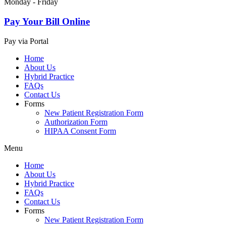
Monday - Friday
Pay Your Bill Online
Pay via Portal
Home
About Us
Hybrid Practice
FAQs
Contact Us
Forms
New Patient Registration Form
Authorization Form
HIPAA Consent Form
Menu
Home
About Us
Hybrid Practice
FAQs
Contact Us
Forms
New Patient Registration Form