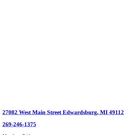
27082 West Main Street Edwardsburg, MI 49112
269-246-1375