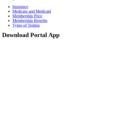
Insurance
Medicare and Medicaid
Membership Price
Membership Benefits
Types of Testing
Download Portal App