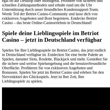
egal ob auf Desktop oder Mobilgerät. Profitiere von sicheren und
schnellen Zahlungsmethoden und erhalte rund um die Uhr
Unterstützung durch unser freundliches Kundensupport-Team.
Werde Teil der Betriot Casino-Community und lasse dich von
exklusiven Angeboten und Boni begeistern. Entdecke Betriot
Casino – das beste Online-Casinoerlebnis in Deutschland!
Spiele deine Lieblingsspiele im Betriot
Casino – jetzt in Deutschland verfügbar
Spielen Sie Ihre Lieblingsspiele im Betriot Casino, das jetzt endlich
in Deutschland verfügbar ist. Entdecken Sie eine breite Palette an
Spielen, darunter Slots, Roulette, Blackjack und mehr. Genießen Sie
die sichere und seriöse Spielumgebung und die benutzerfreundliche
Oberfläche. Profitieren Sie von exklusiven Angeboten und
Bonussen. Spielen Sie jetzt im Betriot Casino und erleben Sie den
Nervenkitzel des Glücksspiels. Jetzt ist Ihre Zeit, Ihre
Lieblingsspiele zu spielen.