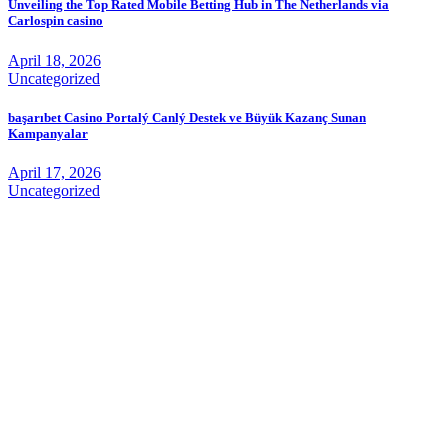
Unveiling the Top Rated Mobile Betting Hub in The Netherlands via
Carlospin casino
April 18, 2026
Uncategorized
başarıbet Casino Portalý Canlý Destek ve Büyük Kazanç Sunan
Kampanyalar
April 17, 2026
Uncategorized