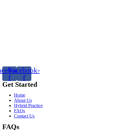
acebook-
Facebook-
f
f
Get Started
Home
About Us
Hybrid Practice
FAQs
Contact Us
FAQs