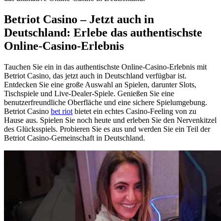
Betriot Casino – Jetzt auch in
Deutschland: Erlebe das authentischste
Online-Casino-Erlebnis
Tauchen Sie ein in das authentischste Online-Casino-Erlebnis mit
Betriot Casino, das jetzt auch in Deutschland verfügbar ist.
Entdecken Sie eine große Auswahl an Spielen, darunter Slots,
Tischspiele und Live-Dealer-Spiele. Genießen Sie eine
benutzerfreundliche Oberfläche und eine sichere Spielumgebung.
Betriot Casino
bet riot
bietet ein echtes Casino-Feeling von zu
Hause aus. Spielen Sie noch heute und erleben Sie den Nervenkitzel
des Glücksspiels. Probieren Sie es aus und werden Sie ein Teil der
Betriot Casino-Gemeinschaft in Deutschland.