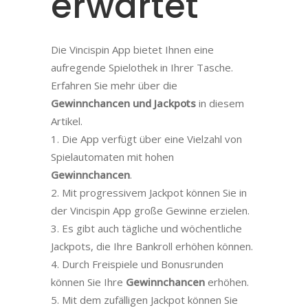
erwartet
Die Vincispin App bietet Ihnen eine
aufregende Spielothek in Ihrer Tasche.
Erfahren Sie mehr über die
Gewinnchancen und Jackpots
in diesem
Artikel.
1. Die App verfügt über eine Vielzahl von
Spielautomaten mit hohen
Gewinnchancen
.
2. Mit progressivem Jackpot können Sie in
der Vincispin App große Gewinne erzielen.
3. Es gibt auch tägliche und wöchentliche
Jackpots, die Ihre Bankroll erhöhen können.
4. Durch Freispiele und Bonusrunden
können Sie Ihre
Gewinnchancen
erhöhen.
5. Mit dem zufälligen Jackpot können Sie