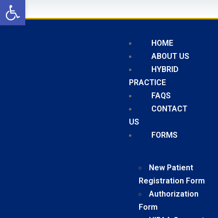
Open toolbar
HOME
ABOUT US
HYBRID
PRACTICE
FAQS
CONTACT
US
FORMS
New Patient
Registration Form
Authorization
Form