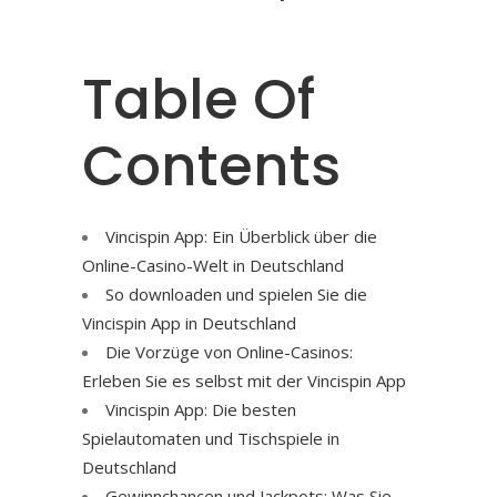
Table Of
Contents
Vincispin App: Ein Überblick über die
Online-Casino-Welt in Deutschland
So downloaden und spielen Sie die
Vincispin App in Deutschland
Die Vorzüge von Online-Casinos:
Erleben Sie es selbst mit der Vincispin App
Vincispin App: Die besten
Spielautomaten und Tischspiele in
Deutschland
Gewinnchancen und Jackpots: Was Sie