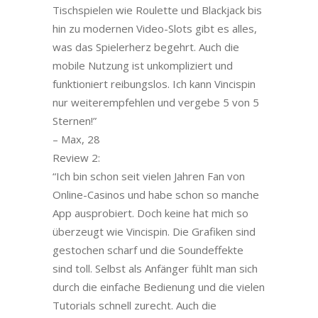
Tischspielen wie Roulette und Blackjack bis
hin zu modernen Video-Slots gibt es alles,
was das Spielerherz begehrt. Auch die
mobile Nutzung ist unkompliziert und
funktioniert reibungslos. Ich kann Vincispin
nur weiterempfehlen und vergebe 5 von 5
Sternen!”
– Max, 28
Review 2:
“Ich bin schon seit vielen Jahren Fan von
Online-Casinos und habe schon so manche
App ausprobiert. Doch keine hat mich so
überzeugt wie Vincispin. Die Grafiken sind
gestochen scharf und die Soundeffekte
sind toll. Selbst als Anfänger fühlt man sich
durch die einfache Bedienung und die vielen
Tutorials schnell zurecht. Auch die