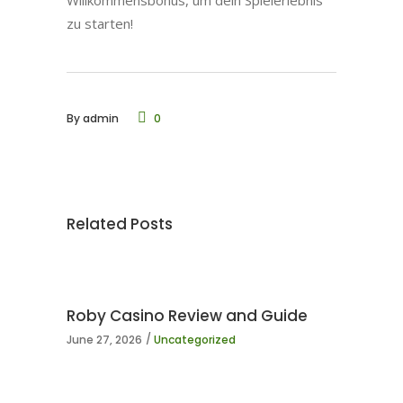
Willkommensbonus, um dein Spielerlebnis
zu starten!
By
admin
0
Related Posts
Roby Casino Review and Guide
June 27, 2026
Uncategorized