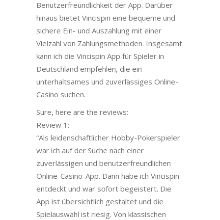
Benutzerfreundlichkeit der App. Darüber
hinaus bietet Vincispin eine bequeme und
sichere Ein- und Auszahlung mit einer
Vielzahl von Zahlungsmethoden. Insgesamt
kann ich die Vincispin App für Spieler in
Deutschland empfehlen, die ein
unterhaltsames und zuverlässiges Online-
Casino suchen.
Sure, here are the reviews:
Review 1:
“Als leidenschaftlicher Hobby-Pokerspieler
war ich auf der Suche nach einer
zuverlässigen und benutzerfreundlichen
Online-Casino-App. Dann habe ich Vincispin
entdeckt und war sofort begeistert. Die
App ist übersichtlich gestaltet und die
Spielauswahl ist riesig. Von klassischen