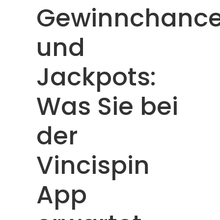
Gewinnchanc
und
Jackpots:
Was Sie bei
der
Vincispin
App