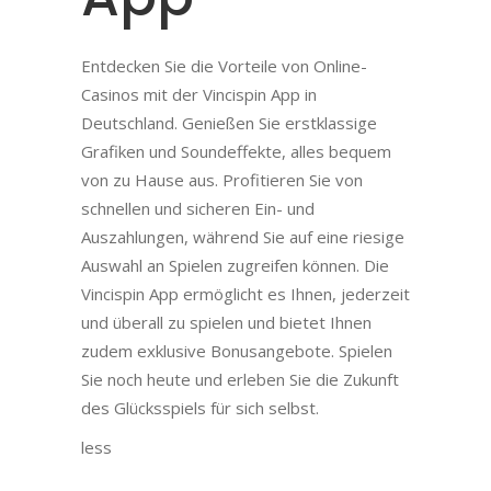
Entdecken Sie die Vorteile von Online-
Casinos mit der Vincispin App in
Deutschland. Genießen Sie erstklassige
Grafiken und Soundeffekte, alles bequem
von zu Hause aus. Profitieren Sie von
schnellen und sicheren Ein- und
Auszahlungen, während Sie auf eine riesige
Auswahl an Spielen zugreifen können. Die
Vincispin App ermöglicht es Ihnen, jederzeit
und überall zu spielen und bietet Ihnen
zudem exklusive Bonusangebote. Spielen
Sie noch heute und erleben Sie die Zukunft
des Glücksspiels für sich selbst.
less