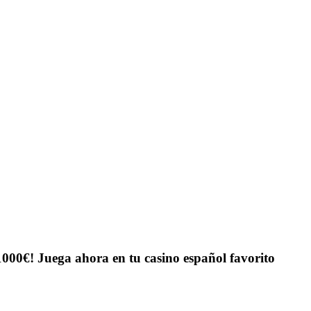
1000€! Juega ahora en tu casino español favorito