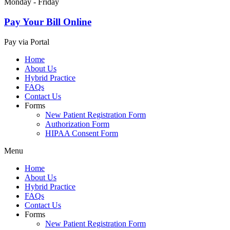
Monday - Friday
Pay Your Bill Online
Pay via Portal
Home
About Us
Hybrid Practice
FAQs
Contact Us
Forms
New Patient Registration Form
Authorization Form
HIPAA Consent Form
Menu
Home
About Us
Hybrid Practice
FAQs
Contact Us
Forms
New Patient Registration Form